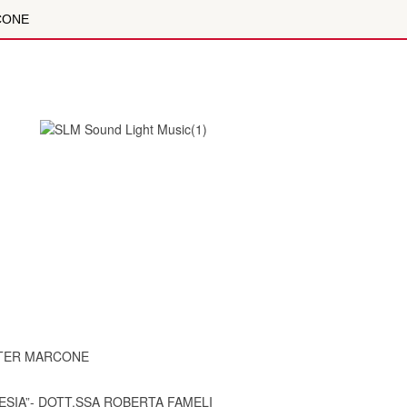
RCONE
 XIX SECOLO CON I ”CLERICI VAGANTES PER UN SELVATICO MA...
LTIPARAMETRICA È LA NUOVA FRONTIERA DELLA DIAGNOSTICA DI
OLI
ZIONE DIGITALE NEI BAMBINI E NEGLI ADOLESCENTI. INTE...
 MARCONE
- DOTT.SSA ROBERTA FAMELI
 XIX SECOLO CON I ”CLERICI VAGANTES PER UN SELVATICO MA...
GNO CIVILE E SOCIALE
ALTER MARCONE
LA BUSSOLA PSICOLOGICA TRA PROTEZIONE E BUON SENSO IN...
ESIA”- DOTT.SSA ROBERTA FAMELI