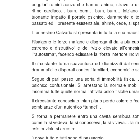
peggiori reminiscenze che hanno, ahimè, stravolto una
ritmo cardiaco… bum, bum… bum, bum… iniziano a scr
tuonante impatto il portale psichico, duramente e te
passato ed il presente esistenziale, ahimè, cede, si s
L’ ennesimo Calvario si ripresenta in tutta la sua maes
Risalgono le forze maligne e disgreganti dalla più cup
estremo e distruttivo” e del “vizio elevato all’ennes
l’”autostima”, facendo eclissare la “forza interiore indi
Il circostante torna spaventoso ed idiomizzati dal sens
drammatici e disperati contesti familiari, economici e s
Segue di pari passo una sorta di immobilità fisica, 
psichico confusionale. Si arrestano la normale mobilità
insomma tutte quelle normali attività psico-fisiche 
Il circostante conosciuto, pian piano perde colore e “ca
sembianze d’un autentico “tunnel”…
Si torna a permanere entro una cavità semibuia sott
come la si vedeva, la si conosceva, la si viveva… la m
esistenziale si arresta;
lì dove tutto e tutti sono di passaggio…