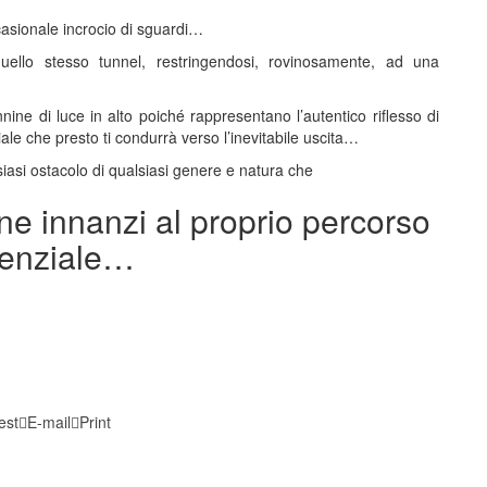
casionale incrocio di sguardi…
uello stesso tunnel, restringendosi, rovinosamente, ad una
ine di luce in alto poiché rappresentano l’autentico riflesso di
ale che presto ti condurrà verso l’inevitabile uscita…
asi ostacolo di qualsiasi genere e natura che
one innanzi al proprio percorso
tenziale…
est
E-mail
Print