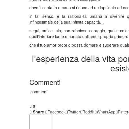
dove il contatto umano si riduce ad un lapsidale ed oc
in tal senso, è la razionalità umana a divenire q
infinitesimale della sua infinita capacità…
segui, amico mio, con rabbioso coraggio, quelle colonn
quell’interiore lume emanato dall’amor proprio primordi
che il tuo amor proprio possa domare e superare qualsi
l’esperienza della vita p
esis
Commenti
commenti
0
Share
Facebook
Twitter
ReddIt
WhatsApp
Pinter