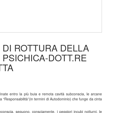
 DI ROTTURA DELLA
 PSICHICA-DOTT.RE
TTA
inate entro la più buia e remota cavità subconscia, le arcane
lla “Responsabilità”(in termini di Autodominio) che funge da cinta
inconscia, seguono, consciamente, i peggiori incubi notturni, le