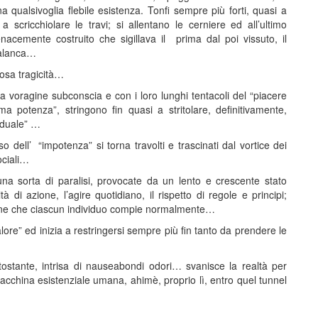
 qualsivoglia flebile esistenza. Tonfi sempre più forti, quasi a
icchiolare le travi; si allentano le cerniere ed all’ultimo
nacemente costruito che sigillava il prima dal poi vissuto, il
palanca…
tosa tragicità…
a voragine subconscia e con i loro lunghi tentacoli del “piacere
ima potenza”, stringono fin quasi a stritolare, definitivamente,
viduale” …
o dell’ “impotenza” si torna travolti e trascinati dal vortice dei
ociali…
una sorta di paralisi, provocate da un lento e crescente stato
 di azione, l’agire quotidiano, il rispetto di regole e principi;
umane che ciascun individuo compie normalmente…
lore” ed inizia a restringersi sempre più fin tanto da prendere le
ostante, intrisa di nauseabondi odori… svanisce la realtà per
acchina esistenziale umana, ahimè, proprio lì, entro quel tunnel