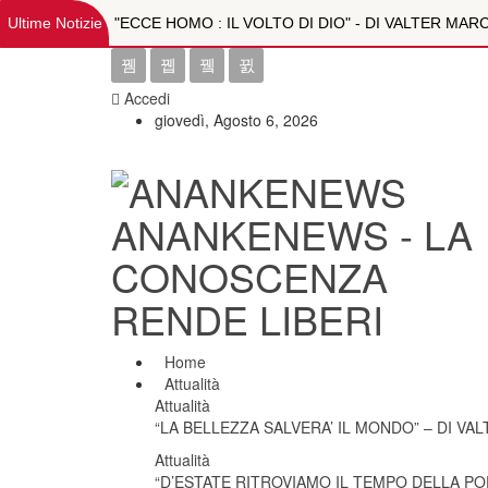
Ultime Notizie
"ECCE HOMO : IL VOLTO DI DIO" - DI VALTER MA
SQUARCI DI VITA INTELLETTUALE ITALIANA A FINE
Accedi
OLTRE L'IMMAGINE: LA RISONANZA MAGNETICA MU
giovedì, Agosto 6, 2026
TEMI VARI DI ASTROLOGIA-DOTT.RE MARCO CALZ
PSICOPATOLOGIA DA WEB. IL RUOLO DELLA PREVEN
ANANKENEWS - LA
"LA BELLEZZA SALVERA' IL MONDO" - DI VALTER
CONOSCENZA
RENDE LIBERI
"D’ESTATE RITROVIAMO IL TEMPO DELLA POESIA"
SQUARCI DI VITA INTELLETTUALE ITALIANA A FINE
Home
Attualità
JOELE SEMPLICINO, LA VOCE GIOVANE DELL’IMPE
Attualità
“LA BELLEZZA SALVERA’ IL MONDO” – DI V
BAMBINI E ADOLESCENTI AL SICURO IN ESTATE: 
Attualità
“D’ESTATE RITROVIAMO IL TEMPO DELLA PO