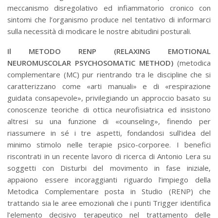
meccanismo disregolativo ed infiammatorio cronico con
sintomi che l’organismo produce nel tentativo di informarci
sulla necessità di modicare le nostre abitudini posturali.
Il METODO RENP (RELAXING EMOTIONAL
NEUROMUSCOLAR PSYCHOSOMATIC METHOD)
(metodica
complementare (MC) pur rientrando tra le discipline che si
caratterizzano come «arti manuali» e di «respirazione
guidata consapevole», privilegiando un approccio basato su
conoscenze teoriche di ottica neurofisiatrica ed insistono
altresi su una funzione di «counseling», finendo per
riassumere in sé i tre aspetti, fondandosi sull’idea del
minimo stimolo nelle terapie psico-corporee. I benefici
riscontrati in un recente lavoro di ricerca di Antonio Lera su
soggetti con Disturbi del movimento in fase iniziale,
appaiono essere incoraggianti riguardo l’impiego della
Metodica Complementare posta in Studio (RENP) che
trattando sia le aree emozionali che i punti Trigger identifica
l’elemento decisivo terapeutico nel trattamento delle