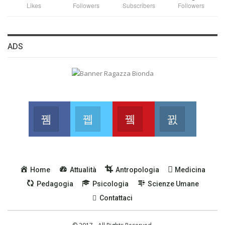
Likes
Followers
Subscribers
Followers
ADS
Facebook
Twitter
Youtube
Instagram
Join us on Facebook
Join us on Twitter
Join us on Youtube
Join us on
Home
Attualità
Antropologia
Medicina
Pedagogia
Psicologia
Scienze Umane
Contattaci