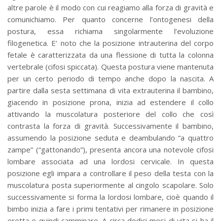
altre parole è il modo con cui reagiamo alla forza di gravità e
comunichiamo. Per quanto concerne l’ontogenesi della
postura, essa richiama singolarmente l’evoluzione
filogenetica. E’ noto che la posizione intrauterina del corpo
fetale è caratterizzata da una flessione di tutta la colonna
vertebrale (cifosi spiccata). Questa postura viene mantenuta
per un certo periodo di tempo anche dopo la nascita. A
partire dalla sesta settimana di vita extrauterina il bambino,
giacendo in posizione prona, inizia ad estendere il collo
attivando la muscolatura posteriore del collo che così
contrasta la forza di gravità. Successivamente il bambino,
assumendo la posizione seduta e deambulando “a quattro
zampe” (“gattonando”), presenta ancora una notevole cifosi
lombare associata ad una lordosi cervicale. In questa
posizione egli impara a controllare il peso della testa con la
muscolatura posta superiormente al cingolo scapolare. Solo
successivamente si forma la lordosi lombare, cioè quando il
bimbo inizia a fare i primi tentativi per rimanere in posizione
eretta e quindi camminare. A circa dodici mesi di vita si ha il