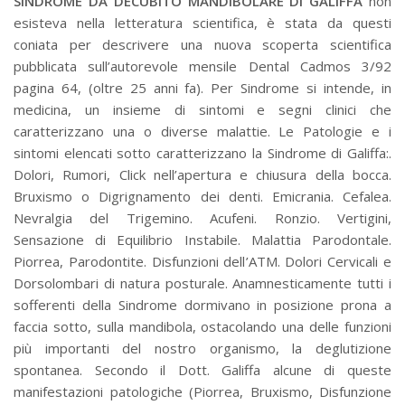
SINDROME DA DECUBITO MANDIBOLARE DI GALIFFA
non
esisteva nella letteratura scientifica, è stata da questi
coniata per descrivere una nuova scoperta scientifica
pubblicata sull’autorevole mensile Dental Cadmos 3/92
pagina 64, (oltre 25 anni fa). Per Sindrome si intende, in
medicina, un insieme di sintomi e segni clinici che
caratterizzano una o diverse malattie. Le Patologie e i
sintomi elencati sotto caratterizzano la Sindrome di Galiffa:.
Dolori, Rumori, Click nell’apertura e chiusura della bocca.
Bruxismo o Digrignamento dei denti. Emicrania. Cefalea.
Nevralgia del Trigemino. Acufeni. Ronzio. Vertigini,
Sensazione di Equilibrio Instabile. Malattia Parodontale.
Piorrea, Parodontite. Disfunzioni dell’ATM. Dolori Cervicali e
Dorsolombari di natura posturale. Anamnesticamente tutti i
sofferenti della Sindrome dormivano in posizione prona a
faccia sotto, sulla mandibola, ostacolando una delle funzioni
più importanti del nostro organismo, la deglutizione
spontanea. Secondo il Dott. Galiffa alcune di queste
manifestazioni patologiche (Piorrea, Bruxismo, Disfunzione