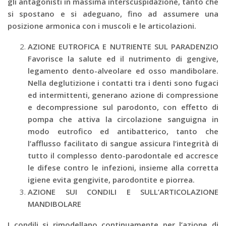
gli antagonisti in massima interscuspidazione, tanto che
si spostano e si adeguano, fino ad assumere una
posizione armonica con i muscoli e le articolazioni.
AZIONE EUTROFICA E NUTRIENTE SUL PARADENZIO
Favorisce la salute ed il nutrimento di gengive,
legamento dento-alveolare ed osso mandibolare.
Nella deglutizione i contatti tra i denti sono fugaci
ed intermittenti, generano azione di compressione
e decompressione sul parodonto, con effetto di
pompa che attiva la circolazione sanguigna in
modo eutrofico ed antibatterico, tanto che
l’afflusso facilitato di sangue assicura l’integrità di
tutto il complesso dento-parodontale ed accresce
le difese contro le infezioni, insieme alla corretta
igiene evita gengivite, parodontite e piorrea.
AZIONE SUI CONDILI E SULL’ARTICOLAZIONE
MANDIBOLARE
I condili si rimodellano continuamente per l’azione di