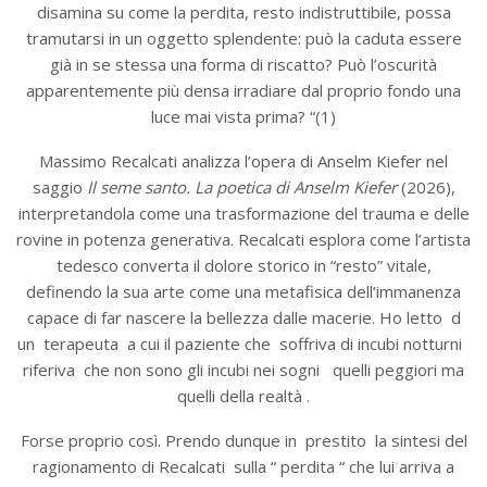
disamina su come la perdita, resto indistruttibile, possa
tramutarsi in un oggetto splendente: può la caduta essere
già in se stessa una forma di riscatto? Può l’oscurità
apparentemente più densa irradiare dal proprio fondo una
luce mai vista prima? “(1)
Massimo Recalcati analizza l’opera di Anselm Kiefer nel
saggio
Il seme santo. La poetica di Anselm Kiefer
(2026),
interpretandola come una trasformazione del trauma e delle
rovine in potenza generativa. Recalcati esplora come l’artista
tedesco converta il dolore storico in “resto” vitale,
definendo la sua arte come una metafisica dell’immanenza
capace di far nascere la bellezza dalle macerie. Ho letto d
un terapeuta a cui il paziente che soffriva di incubi notturni
riferiva che non sono gli incubi nei sogni quelli peggiori ma
quelli della realtà .
Forse proprio così. Prendo dunque in prestito la sintesi del
ragionamento di Recalcati sulla “ perdita “ che lui arriva a