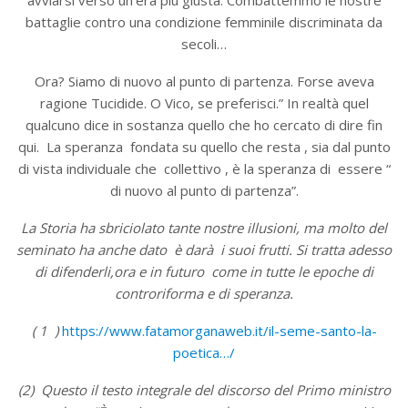
avviarsi verso un’era più giusta. Combattemmo le nostre
battaglie contro una condizione femminile discriminata da
secoli…
Ora? Siamo di nuovo al punto di partenza. Forse aveva
ragione Tucidide. O Vico, se preferisci.” In realtà quel
qualcuno dice in sostanza quello che ho cercato di dire fin
qui. La speranza fondata su quello che resta , sia dal punto
di vista individuale che collettivo , è la speranza di essere “
di nuovo al punto di partenza”.
La Storia ha sbriciolato tante nostre illusioni, ma molto del
seminato ha anche dato è darà i suoi frutti. Si tratta adesso
di difenderli,ora e in futuro come in tutte le epoche di
controriforma e di speranza.
( 1 )
https://www.fatamorganaweb.it/il-seme-santo-la-
poetica…/
(2)
Questo il testo integrale del discorso del Primo ministro