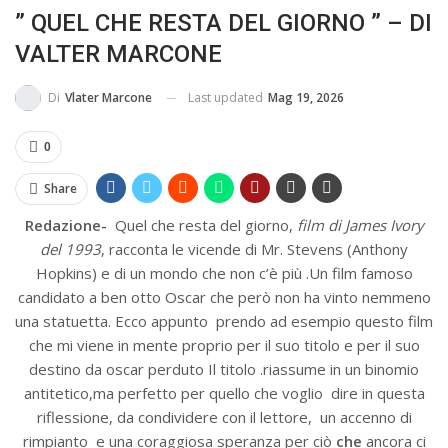
” QUEL CHE RESTA DEL GIORNO ” – DI
BUSSOLA PSICOLOGICA TRA PROTEZIONE E BUON SENSO
VALTER MARCONE
IN...
Last updated
Mag 19, 2026
Di
Vlater Marcone
0
Share
Redazione-
Quel che resta del giorno,
film di James Ivory
del 1993
, racconta le vicende di Mr. Stevens (Anthony
Hopkins) e di un mondo che non c’è più .Un film famoso
candidato a ben otto Oscar che però non ha vinto nemmeno
una statuetta. Ecco appunto prendo ad esempio questo film
che mi viene in mente proprio per il suo titolo e per il suo
destino da oscar perduto Il titolo .riassume in un binomio
antitetico,ma perfetto per quello che voglio dire in questa
riflessione, da condividere con il lettore, un accenno di
rimpianto e una coraggiosa speranza per ciò
che
ancora ci