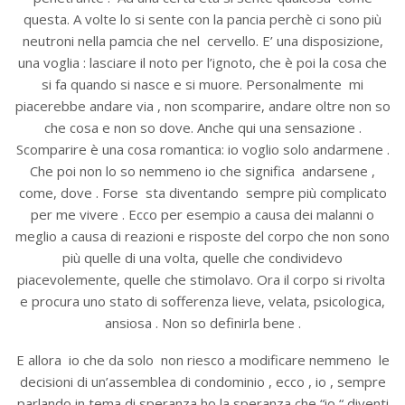
questa. A volte lo si sente con la pancia perchè ci sono più
neutroni nella pamcia che nel cervello. E’ una disposizione,
una voglia : lasciare il noto per l’ignoto, che è poi la cosa che
si fa quando si nasce e si muore. Personalmente mi
piacerebbe andare via , non scomparire, andare oltre non so
che cosa e non so dove. Anche qui una sensazione .
Scomparire è una cosa romantica: io voglio solo andarmene .
Che poi non lo so nemmeno io che significa andarsene ,
come, dove . Forse sta diventando sempre più complicato
per me vivere . Ecco per esempio a causa dei malanni o
meglio a causa di reazioni e risposte del corpo che non sono
più quelle di una volta, quelle che condividevo
piacevolemente, quelle che stimolavo. Ora il corpo si rivolta
e procura uno stato di sofferenza lieve, velata, psicologica,
ansiosa . Non so definirla bene .
E allora io che da solo non riesco a modificare nemmeno le
decisioni di un’assemblea di condominio , ecco , io , sempre
parlando in tema di speranza ho la speranza che “io “ diventi