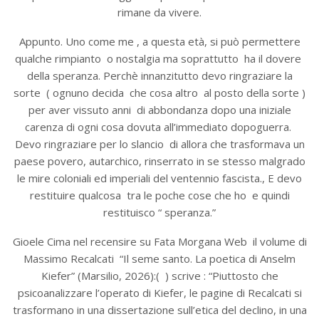
rimane da vivere.
Appunto. Uno come me , a questa età, si può permettere
qualche rimpianto o nostalgia ma soprattutto ha il dovere
della speranza. Perchè innanzitutto devo ringraziare la
sorte ( ognuno decida che cosa altro al posto della sorte )
per aver vissuto anni di abbondanza dopo una iniziale
carenza di ogni cosa dovuta all’immediato dopoguerra.
Devo ringraziare per lo slancio di allora che trasformava un
paese povero, autarchico, rinserrato in se stesso malgrado
le mire coloniali ed imperiali del ventennio fascista., E devo
restituire qualcosa tra le poche cose che ho e quindi
restituisco “ speranza.”
Gioele Cima nel recensire su Fata Morgana Web il volume di
Massimo Recalcati “Il seme santo. La poetica di Anselm
Kiefer” (Marsilio, 2026):( ) scrive : “Piuttosto che
psicoanalizzare l’operato di Kiefer, le pagine di Recalcati si
trasformano in una dissertazione sull’etica del declino, in una