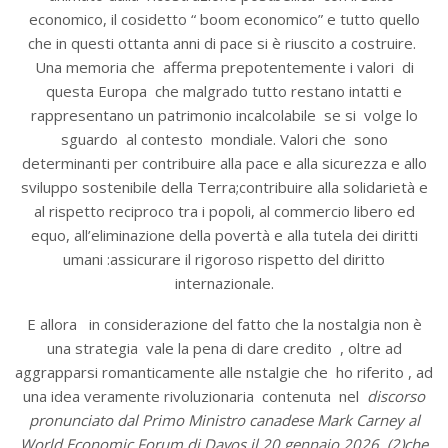
economico, il cosidetto “ boom economico” e tutto quello
che in questi ottanta anni di pace si è riuscito a costruire.
Una memoria che afferma prepotentemente i valori di
questa Europa che malgrado tutto restano intatti e
rappresentano un patrimonio incalcolabile se si volge lo
sguardo al contesto mondiale. Valori che sono
determinanti per contribuire alla pace e alla sicurezza e allo
sviluppo sostenibile della Terra;contribuire alla solidarietà e
al rispetto reciproco tra i popoli, al commercio libero ed
equo, all’eliminazione della povertà e alla tutela dei diritti
umani :assicurare il rigoroso rispetto del diritto
internazionale.
E allora in considerazione del fatto che la nostalgia non è
una strategia vale la pena di dare credito , oltre ad
aggrapparsi romanticamente alle nstalgie che ho riferito , ad
una idea veramente rivoluzionaria contenuta nel
discorso
pronunciato dal Primo Ministro canadese Mark Carney al
World Economic Forum di Davos il 20 gennaio 2026 (2)che