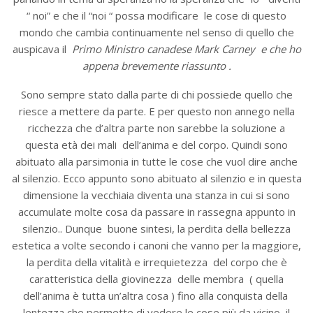
“ noi” e che il “noi “ possa modificare le cose di questo
mondo che cambia continuamente nel senso di quello che
auspicava il
Primo Ministro canadese Mark Carney e che ho
appena brevemente riassunto .
Sono sempre stato dalla parte di chi possiede quello che
riesce a mettere da parte. E per questo non annego nella
ricchezza che d’altra parte non sarebbe la soluzione a
questa età dei mali dell’anima e del corpo. Quindi sono
abituato alla parsimonia in tutte le cose che vuol dire anche
al silenzio. Ecco appunto sono abituato al silenzio e in questa
dimensione la vecchiaia diventa una stanza in cui si sono
accumulate molte cosa da passare in rassegna appunto in
silenzio.. Dunque buone sintesi, la perdita della bellezza
estetica a volte secondo i canoni che vanno per la maggiore,
la perdita della vitalità e irrequietezza del corpo che è
caratteristica della giovinezza delle membra ( quella
dell’anima è tutta un’altra cosa ) fino alla conquista della
lentezza che permette di vedere le cose più da vicino, il