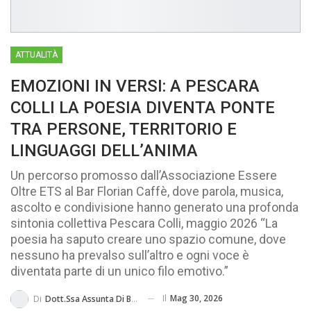
MA...
CIVILE E SOCIALE
ATTUALITÀ
EMOZIONI IN VERSI: A PESCARA
COLLI LA POESIA DIVENTA PONTE
TRA PERSONE, TERRITORIO E
LINGUAGGI DELL’ANIMA
Un percorso promosso dall’Associazione Essere
Oltre ETS al Bar Florian Caffè, dove parola, musica,
ascolto e condivisione hanno generato una profonda
sintonia collettiva Pescara Colli, maggio 2026 “La
poesia ha saputo creare uno spazio comune, dove
nessuno ha prevalso sull’altro e ogni voce è
diventata parte di un unico filo emotivo.”
Il
Mag 30, 2026
Di
Dott.ssa Assunta Di Basilico