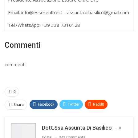
Email: info@essereoltre.it – assunta.dibasilico@gmail.com
Tel./WhatsApp: +39 338 7310128
Commenti
commenti
0
Share
Facebook
Twitter
ReddIt
WhatsApp
Pinterest
E-mail
Dott.ssa Assunta Di Basilico
Print
0
Posts
342 Comments