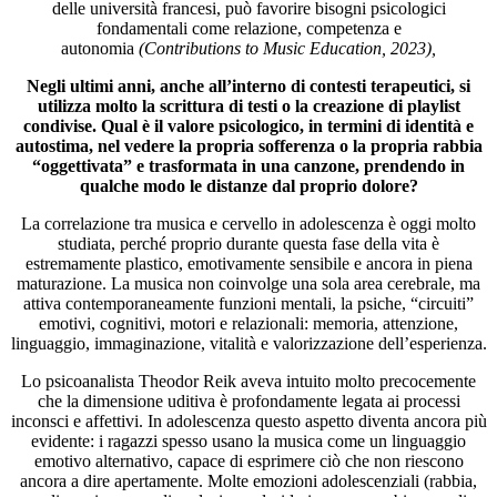
delle università francesi, può favorire bisogni psicologici
fondamentali come relazione, competenza e
autonomia
(Contributions to Music Education, 2023),
Negli ultimi anni, anche all’interno di contesti terapeutici, si
utilizza molto la scrittura di testi o la creazione di playlist
condivise. Qual è il valore psicologico, in termini di identità e
autostima, nel vedere la propria sofferenza o la propria rabbia
“oggettivata” e trasformata in una canzone, prendendo in
qualche modo le distanze dal proprio dolore?
La correlazione tra musica e cervello in adolescenza è oggi molto
studiata, perché proprio durante questa fase della vita è
estremamente plastico, emotivamente sensibile e ancora in piena
maturazione. La musica non coinvolge una sola area cerebrale, ma
attiva contemporaneamente funzioni mentali, la psiche, “circuiti”
emotivi, cognitivi, motori e relazionali: memoria, attenzione,
linguaggio, immaginazione, vitalità e valorizzazione dell’esperienza.
Lo psicoanalista Theodor Reik aveva intuito molto precocemente
che la dimensione uditiva è profondamente legata ai processi
inconsci e affettivi. In adolescenza questo aspetto diventa ancora più
evidente: i ragazzi spesso usano la musica come un linguaggio
emotivo alternativo, capace di esprimere ciò che non riescono
ancora a dire apertamente. Molte emozioni adolescenziali (rabbia,