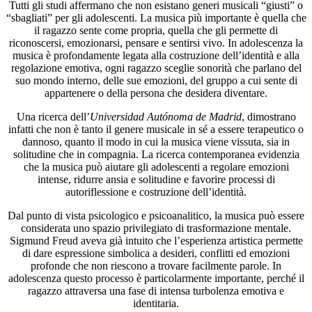
Tutti gli studi affermano che non esistano generi musicali “giusti” o
“sbagliati” per gli adolescenti. La musica più importante è quella che
il ragazzo sente come propria, quella che gli permette di
riconoscersi, emozionarsi, pensare e sentirsi vivo. In adolescenza la
musica è profondamente legata alla costruzione dell’identità e alla
regolazione emotiva, ogni ragazzo sceglie sonorità che parlano del
suo mondo interno, delle sue emozioni, del gruppo a cui sente di
appartenere o della persona che desidera diventare.
Una ricerca dell’
Universidad Autónoma de Madrid
, dimostrano
infatti che non è tanto il genere musicale in sé a essere terapeutico o
dannoso, quanto il modo in cui la musica viene vissuta, sia in
solitudine che in compagnia. La ricerca contemporanea evidenzia
che la musica può aiutare gli adolescenti a regolare emozioni
intense, ridurre ansia e solitudine e favorire processi di
autoriflessione e costruzione dell’identità.
Dal punto di vista psicologico e psicoanalitico, la musica può essere
considerata uno spazio privilegiato di trasformazione mentale.
Sigmund Freud aveva già intuito che l’esperienza artistica permette
di dare espressione simbolica a desideri, conflitti ed emozioni
profonde che non riescono a trovare facilmente parole. In
adolescenza questo processo è particolarmente importante, perché il
ragazzo attraversa una fase di intensa turbolenza emotiva e
identitaria.