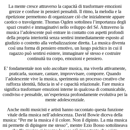
La mente cresce attraverso la capacità di trasformare emozioni
grezze e confuse in pensieri pensabili. Il ritmo, la melodia e la
ripetizione permettono di organizzare ciò che inizialmente appare
caotico o travolgente. Thomas Ogden sottolinea l’importanza degli
spazi creativi e immaginativi nello sviluppo del Sé. Attraverso la
musica l’adolescente può entrare in contatto con aspetti profondi
della propria interiorità senza sentirsi immediatamente esposto al
giudizio o costretto alla verbalizzazione diretta. La musica diventa
così una forma di pensiero emotivo, un luogo psichico in cui il
ragazzo può sentirsi esistere, immaginare sé stesso e costruire
continuità tra corpo, emozioni e pensiero.
E’ fondamentale non solo ascoltare musica, ma viverla attivamente,
praticarla, suonare, cantare, improvvisare, comporre. Quando
l’adolescente vive la musica, sperimenta un processo creativo che
rafforza identità, fiducia in sé e capacità relazionale. Fare musica
significa trasformare emozioni interne in qualcosa di comunicabile,
condiviso e pensabile, un’esperienza profondamente evolutiva per la
mente adolescenziale.
Anche molti musicisti e artisti hanno raccontato questa funzione
vitale della musica nell’adolescenza. David Bowie diceva della
musica: “Per me la musica è il colore. Non il dipinto. La mia musica
mi permette di dipingere me stesso”, mentre Ezio Bosso sottolineava