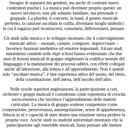
bisogno di separarsi dai genitori, ma anche di costruire nuovi
contenitori psichici. La musica può diventare proprio questo: un
nuovo involucro, non più soltanto familiare, ma personale e
gruppale. La playlist, il concerto, la band, il genere musicale
preferito, la canzone ascoltata in cuffia, diventano luoghi simbolici
in cui il ragazzo può riconoscersi, consolarsi, differenziarsi, pensare.
Gli studi sulla musica e lo sviluppo mostrano che il coinvolgimento
musicale attivo – suonare, cantare, comporre, improvvisare –
favorisce funzioni intellettive ed emotive importanti. Alcuni studi
statunitensi condotti nelle
high school
hanno evidenziato che due
anni di lezioni musicali di gruppo migliorano la codifica neurale del
linguaggio e la maturazione dei processi uditivi, con effetti collegati
anche all’attenzione, alla lettura e all’apprendimento. Non è quindi
solo “ascoltare musica”: è fare esperienza attiva del suono, del ritmo,
della coordinazione, dell’attesa, dell’ascolto dell’altro.
Nelle scuole superiori anglosassoni, la partecipazione a cori,
orchestre e gruppi musicali è considerata come esperienza di crescita
socio-emotiva che favorisce l’apprendimento delle materie
curriculari. La musica di gruppo sostiene competenze come
cooperazione, perseveranza, autoregolazione, senso di appartenenza,
fiducia in sé e capacità di stare dentro una relazione senza perdere la
propria voce. Anche studi su studenti universitari mostrano che la
partecipazione agli ensemble musicali, basta pensare alle fanfare