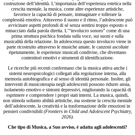
costruzione dell’identità. L’importanza dell’esperienza estetica nella
crescita mentale, la musica, come altre esperienze artistiche,
favorisce la capacità di pensare, immaginare e tollerare la
complessità emotiva. Attraverso il suono e il ritmo, l’adolescente può
avvicinare aspetti profondi di sé senza sentirsi troppo esposto o
minacciato dalla parola diretta. L’“involucro sonoro” come di una
prima struttura psichica fondata sulla voce, sui suoni e sulla
musicalità della relazione. In adolescenza questo involucro viene in
parte ricostruito attraverso le musiche amate, le canzoni ascoltate
ripetutamente, le esperienze musicali condivise, che diventano
contenitori emotivi e strumenti di identificazione.
Le ricerche più recenti confermano che la musica attiva anche i
sistemi neuropsicologici collegati alla regolazione interna, alla
memoria autobiografica e al senso di identità personale. Inoltre, gli
interventi di musicoterapia negli adolescenti possono ridurre ansia,
isolamento emotivo e sintomi depressivi, migliorando la capacità di
esprimere e comprendere i propri stati interni. La musica, quindi,
non stimola soltanto abilità artistiche, ma sostiene la crescita mentale
dell’adolescente, la creatività e la trasformazione delle emozioni in
pensieri condivisibili
(Frontiers in Child and Adolescent Psychiatry,
2026).
Che tipo di Musica, a Suo avviso, è adatta agli adolescenti?