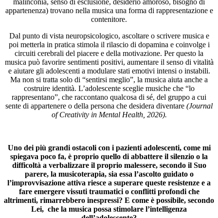
malinconia, senso di esclusione, desiderio amoroso, bisogno di
appartenenza) trovano nella musica una forma di rappresentazione e
contenitore.
Dal punto di vista neuropsicologico, ascoltare o scrivere musica e
poi metterla in pratica stimola il rilascio di dopamina e coinvolge i
circuiti cerebrali del piacere e della motivazione. Per questo la
musica può favorire sentimenti positivi, aumentare il senso di vitalità
e aiutare gli adolescenti a modulare stati emotivi intensi o instabili.
Ma non si tratta solo di “sentirsi meglio”, la musica aiuta anche a
costruire identità. L’adolescente sceglie musiche che “lo
rappresentano”, che raccontano qualcosa di sé, del gruppo a cui
sente di appartenere o della persona che desidera diventare
(Journal
of Creativity in Mental Health, 2026).
Uno dei più grandi ostacoli con i pazienti adolescenti, come mi
spiegava poco fa, è proprio quello di abbattere il silenzio o la
difficoltà a verbalizzare il proprio malessere, secondo il Suo
parere, la musicoterapia, sia essa l’ascolto guidato o
l’improvvisazione attiva riesce a superare queste resistenze e a
fare emergere vissuti traumatici o conflitti profondi che
altrimenti, rimarrebbero inespressi? E come è possibile, secondo
Lei, che la musica possa stimolare l’intelligenza
dell’adolescente?