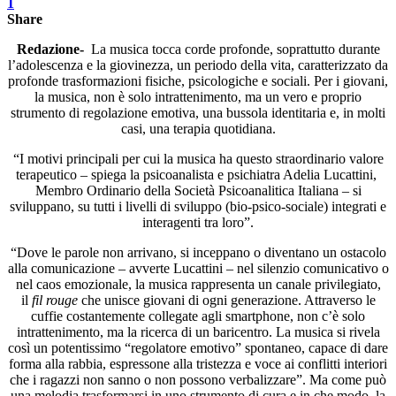
1
Share
Redazione-
La musica tocca corde profonde, soprattutto durante
l’adolescenza e la giovinezza, un periodo della vita, caratterizzato da
profonde trasformazioni fisiche, psicologiche e sociali. Per i giovani,
la musica, non è solo intrattenimento, ma un vero e proprio
strumento di regolazione emotiva, una bussola identitaria e, in molti
casi, una terapia quotidiana.
“I motivi principali per cui la musica ha questo straordinario valore
terapeutico – spiega la psicoanalista e psichiatra Adelia Lucattini,
Membro Ordinario della Società Psicoanalitica Italiana – si
sviluppano, su tutti i livelli di sviluppo (bio-psico-sociale) integrati e
interagenti tra loro”.
“Dove le parole non arrivano, si inceppano o diventano un ostacolo
alla comunicazione – avverte Lucattini – nel silenzio comunicativo o
nel caos emozionale, la musica rappresenta un canale privilegiato,
il
fil rouge
che unisce giovani di ogni generazione. Attraverso le
cuffie costantemente collegate agli smartphone, non c’è solo
intrattenimento, ma la ricerca di un baricentro. La musica si rivela
così un potentissimo “regolatore emotivo” spontaneo, capace di dare
forma alla rabbia, espressone alla tristezza e voce ai conflitti interiori
che i ragazzi non sanno o non possono verbalizzare”. Ma come può
una melodia trasformarsi in uno strumento di cura e in che modo, la