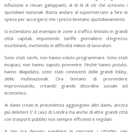
inflazione e rincari galoppanti, al di là di ciò che scrivono i
quotidiani nazionali. Basta andare al supermercato a fare la
spesa per accorgersi che i prezzi lievitano quotidianamente.
Si estendono ad esempio le zone a traffico limitato in grandi
città capitali, imponendo tariffe giornaliere d’ingresso
esorbitanti, mettendo in difficoltà milioni di lavoratori.
Sono stati ciechi, non hanno voluto programmare. Sono stati
incapaci, non hanno saputo prevenire. Finché hanno potuto,
hanno dilapidato, sono stati conniventi delle grandi lobby,
delle multinazionali. Ora tentano di provvedere
improvvisando, creando grande disordine sociale ed
economico.
Ai danni creati in precedenza aggiungono altri danni, ancora
più deleteri! E’ il caso di Londra ma anche di altre grandi città
con trasporti pubblici non sempre efficienti e regolari.
A che ora devono svegliarsi le persone, i cittadini, per