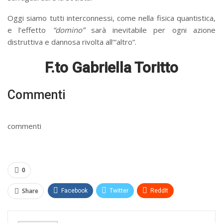
Oggi siamo tutti interconnessi, come nella fisica quantistica,
e l’effetto
“domino”
sarà inevitabile per ogni azione
distruttiva e dannosa rivolta all’”altro”.
F.to Gabriella Toritto
Commenti
commenti
0
Share
Facebook
Twitter
ReddIt
WhatsApp
Pinterest
E-mail