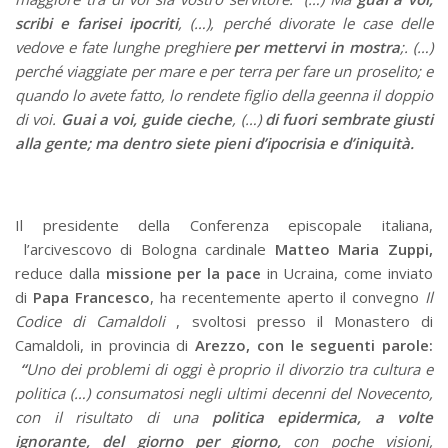
scribi e farisei ipocriti
, (…), perché divorate le case delle
vedove e fate lunghe preghiere
per mettervi in mostra
;. (…)
perché viaggiate per mare e per terra per fare un proselito; e
quando lo avete fatto, lo rendete figlio della geenna il doppio
di voi.
Guai a voi, guide cieche
, (…)
di fuori sembrate giusti
alla gente; ma dentro siete pieni d’ipocrisia e d’iniquità.
Il presidente della Conferenza episcopale italiana,
l’arcivescovo di Bologna cardinale
Matteo Maria Zuppi
,
reduce dalla
missione per la pace
in Ucraina, come inviato
di
Papa Francesco
, ha recentemente aperto il convegno
Il
Codice di Camaldoli
, svoltosi presso il Monastero di
Camaldoli, in provincia di
Arezzo
,
con le seguenti parole:
“
Uno dei problemi di oggi è proprio il divorzio tra cultura e
politica (…) consumatosi negli ultimi decenni del Novecento,
con il risultato di una
politica epidermica, a volte
ignorante, del giorno per giorno,
con poche visioni,