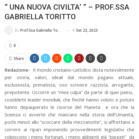
” UNA NUOVA CIVILTA’ ” – PROF.SSA
MA...
CIVILE E SOCIALE
GABRIELLA TORITTO
Il
Set 23, 2023
Di
Prof.ssa Gabriella Toritto
0
Share
Redazione-
Il mondo cristiano-cattolico dista notevolmente
per storia, valori, ideali dal mondo pagano attuale,
esclusivista, primatista, oso scrivere razzista, arrogante,
prepotente. Occorre un “mea culpa” da parte di quei paesi,
cosiddetti leader mondiali, che finché hanno voluto e potuto
hanno depauperato le risorse del Pianeta e ora che la
Scienza ci avverte che mancano nella storia dell’Umanità,
pochi minuti allo “scoccare della mezzanotte”, si affrettano a
correre ai ripari imponendo provvedimenti legislativi che
colpiscono i meno fortunati, i meno abbienti già “piegati” da