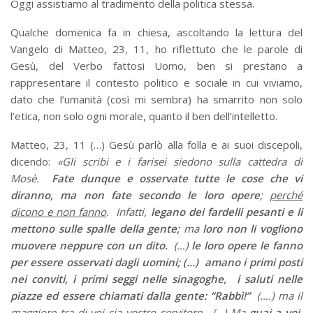
Oggi assistiamo al tradimento della politica stessa.
Qualche domenica fa in chiesa, ascoltando la lettura del
Vangelo di Matteo, 23, 11, ho riflettuto che le parole di
Gesù, del Verbo fattosi Uomo, ben si prestano a
rappresentare il contesto politico e sociale in cui viviamo,
dato che l’umanità (così mi sembra) ha smarrito non solo
l’etica, non solo ogni morale, quanto il ben dell’intelletto.
Matteo, 23, 11 (…) Gesù parlò alla folla e ai suoi discepoli,
dicendo:
«Gli scribi e i farisei siedono sulla cattedra di
Mosè.
Fate dunque e osservate tutte le cose che vi
diranno, ma non fate secondo le loro opere
;
perché
dicono e non fanno
. Infatti,
legano dei fardelli pesanti e li
mettono sulle spalle della gente;
ma
loro non li vogliono
muovere neppure con un dito.
(…)
le loro opere le fanno
per essere osservati dagli uomini; (…) amano i primi posti
nei conviti, i primi seggi nelle sinagoghe, i saluti nelle
piazze ed essere chiamati dalla gente: “Rabbì!”
(….) ma il
maggiore tra di voi sia vostro servitore. (…)
Ma
guai a voi,