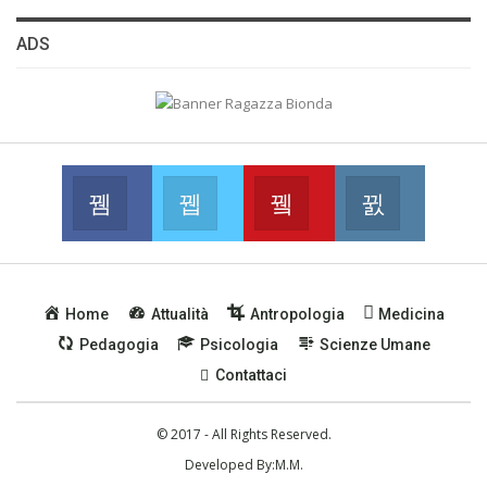
ADS
Facebook
Twitter
Youtube
Instagram
Join us on Facebook
Join us on Twitter
Join us on Youtube
Join us on
Home
Attualità
Antropologia
Medicina
Pedagogia
Psicologia
Scienze Umane
Contattaci
© 2017 - All Rights Reserved.
Developed By:
M.M.