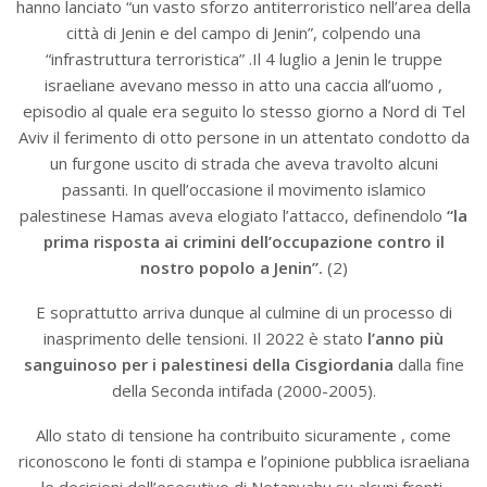
hanno lanciato “un vasto sforzo antiterroristico nell’area della
città di Jenin e del campo di Jenin”, colpendo una
“infrastruttura terroristica” .Il 4 luglio a Jenin le truppe
israeliane avevano messo in atto una caccia all’uomo ,
episodio al quale era seguito lo stesso giorno a Nord di Tel
Aviv il ferimento di otto persone in un attentato condotto da
un furgone uscito di strada che aveva travolto alcuni
passanti. In quell’occasione il movimento islamico
palestinese Hamas aveva elogiato l’attacco, definendolo
“la
prima risposta ai crimini dell’occupazione contro il
nostro popolo a Jenin”.
(2)
E soprattutto arriva dunque al culmine di un processo di
inasprimento delle tensioni. Il 2022 è stato
l’anno più
sanguinoso per i palestinesi della Cisgiordania
dalla fine
della Seconda intifada (2000-2005).
Allo stato di tensione ha contribuito sicuramente , come
riconoscono le fonti di stampa e l’opinione pubblica israeliana