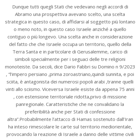
Dunque tutti quegli Stati che vedevano negli accordi di
Abramo una prospettiva avevano scelto, una scelta
strategica in questo caso, di affidarsi al soggetto più lontano
o meno noto, in questo caso Israele anziché a quello
contiguo o più longevo. Una scelta anche in considerazione
del fatto che che Israele occupa un territorio, quello della
Terra Santa e in particolare di Gerusalemme, carico di
simboli specialmente per i seguaci delle tre religioni
monoteiste. Da secoli, dice Dario Fabbri su Domino n 9/2023
, “l’impero persiano ,prima zoroastriano,quindi sunnita, e poi
sciita, è antagonista dei numerosi popoli arabi ,tranne quelli
vinti allo sciismo. Viceversa Israele esiste da appena 75 anni
, con estensione territoriale ridotta,privo di missione
panregionale. Caratteristiche che ne convalidano la
preferibilità anche per Stati di confessione
altra”.Probabilmente l’attacco di Hamas sostenuto dall’Iran
ha inteso rimescolare le carte sul territorio mediorientale,
provocando la reazione di Israele a danno delle vittime civili