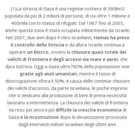
(1)La striscia di Gaza è una regione costiera di 360km2
popolata da più di 2 milioni di persone, di cui oltre 1 milione e
400mila con lo status di rifugiati. Dal 1967 fino al 2005,
anche questa zona è stata occupata militarmente da Israele.
Nel 2007, due anni dopo il ritiro israeliano,
Hamas ha preso
il controllo della Striscia
e da allora Israele continua a
operare
un blocco
, ovvero la
chiusura quasi totale dei
valichi di frontiera e degli accessi via mare e aerei
, che
dura tutt’ora. Oggi a Gaza oltre l’80% della popolazione vive
grazie agli aiuti umanitari
, mentre il tasso di
disoccupazione sfiora il 50%. A causa delle continue chiusure
dei valichi d’accesso, da parte israeliana, le poche imprese
che si dedicano alla produzione di beni di prima necessità
lavorano a intermittenza. La chiusura dei valichi di frontiera
ha reso poi ancora più
difficile la crescita economica
di
Gaza
e la ricostruzione
dopo la devastazione provocata
dagli interventi militari israeliani degli ultimi anni.