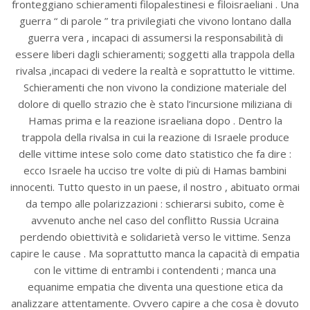
fronteggiano schieramenti filopalestinesi e filoisraeliani . Una
guerra “ di parole ” tra privilegiati che vivono lontano dalla
guerra vera , incapaci di assumersi la responsabilità di
essere liberi dagli schieramenti; soggetti alla trappola della
rivalsa ,incapaci di vedere la realtà e soprattutto le vittime.
Schieramenti che non vivono la condizione materiale del
dolore di quello strazio che è stato l’incursione miliziana di
Hamas prima e la reazione israeliana dopo . Dentro la
trappola della rivalsa in cui la reazione di Israele produce
delle vittime intese solo come dato statistico che fa dire :
ecco Israele ha ucciso tre volte di più di Hamas bambini
innocenti. Tutto questo in un paese, il nostro , abituato ormai
da tempo alle polarizzazioni : schierarsi subito, come è
avvenuto anche nel caso del conflitto Russia Ucraina
perdendo obiettività e solidarietà verso le vittime. Senza
capire le cause . Ma soprattutto manca la capacità di empatia
con le vittime di entrambi i contendenti ; manca una
equanime empatia che diventa una questione etica da
analizzare attentamente. Ovvero capire a che cosa è dovuto