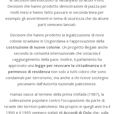
le decisioni dell’esecutivo di Netanyahu su alcuni fronti.
Decisioni che hanno prodotto dimostrazioni di piazza per
molti mesi e hanno fatto passare in seconda linea per
esempio gli avvertimenti in tema di sicurezza che da alcune
parti venivano lanciati.
Decisioni che hanno prodotto la legalizzazione di nove
colonie israeliane in Cisgiordania e l’approvazione della
costruzione di nuove colonie
. Un progetto illegale anche
secondo la comunità internazionale che ostacola il
raggiungimento della pace. Inoltre, il parlamento ha
approvato una
legge per revocare la cittadinanza o il
permesso di residenza
non solo a tutti coloro che sono
condannati per terrorismo, ma anche a chi riceve sostegno
pecuniario dall’Autorità nazionale palestinese.
Hamas nasce al termine della prima Intifada (1987), la
sollevazione popolare contro l’occupazione da parte di
Israele dei territori palestinesi. Ma proprio in quegli anni tra il
1993 e il 1995 vennero siglati gli
Accordi di Oslo
che, sulla