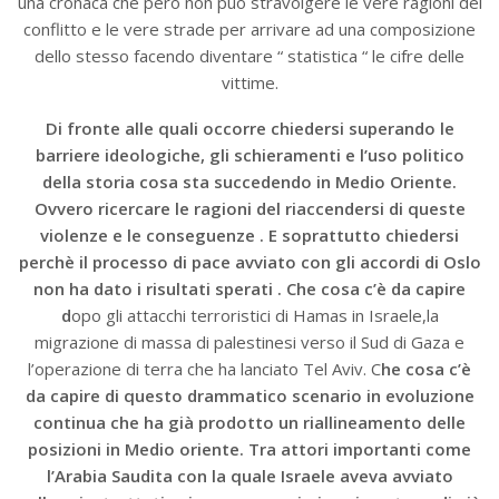
una cronaca che però non può stravolgere le vere ragioni del
conflitto e le vere strade per arrivare ad una composizione
dello stesso facendo diventare “ statistica “ le cifre delle
vittime.
Di fronte alle quali occorre chiedersi superando le
barriere ideologiche, gli schieramenti e l’uso politico
della storia cosa sta succedendo in Medio Oriente.
Ovvero ricercare le ragioni del riaccendersi di queste
violenze e le conseguenze . E soprattutto chiedersi
perchè il processo di pace avviato con gli accordi di Oslo
non ha dato i risultati sperati . Che cosa c’è da capire
d
opo gli attacchi terroristici di Hamas in Israele,la
migrazione di massa di palestinesi verso il Sud di Gaza e
l’operazione di terra che ha lanciato Tel Aviv. C
he cosa c’è
da capire di questo drammatico scenario in evoluzione
continua che ha già prodotto un riallineamento delle
posizioni in Medio oriente. Tra attori importanti come
l’Arabia Saudita con la quale Israele aveva avviato