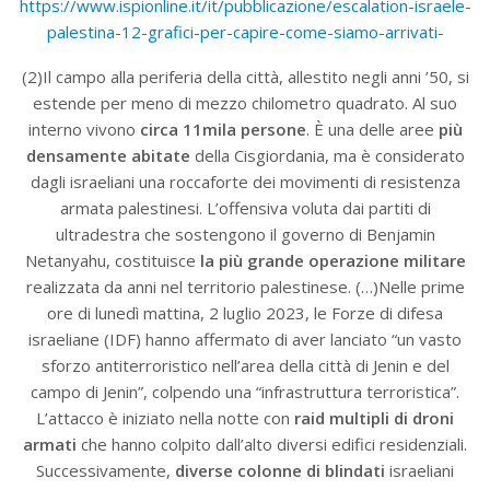
https://www.ispionline.it/it/pubblicazione/escalation-israele-
palestina-12-grafici-per-capire-come-siamo-arrivati-
(2)Il campo alla periferia della città, allestito negli anni ’50, si
estende per meno di mezzo chilometro quadrato. Al suo
interno vivono
circa 11mila persone
. È una delle aree
più
densamente abitate
della Cisgiordania, ma è considerato
dagli israeliani una roccaforte dei movimenti di resistenza
armata palestinesi. L’offensiva voluta dai partiti di
ultradestra che sostengono il governo di Benjamin
Netanyahu, costituisce
la più grande operazione militare
realizzata da anni nel territorio palestinese. (…)Nelle prime
ore di lunedì mattina, 2 luglio 2023, le Forze di difesa
israeliane (IDF) hanno affermato di aver lanciato “un vasto
sforzo antiterroristico nell’area della città di Jenin e del
campo di Jenin”, colpendo una “infrastruttura terroristica”.
L’attacco è iniziato nella notte con
raid multipli di droni
armati
che hanno colpito dall’alto diversi edifici residenziali.
Successivamente,
diverse colonne di blindati
israeliani