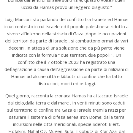
bombardamenti di Israele sono «tre, quattro volte» quelli
uccisi da Hamas provo un leggero disgusto.”
Luigi Manconi sta parlando del conflitto tra Israele ed Hamas
in un contesto in cui Israele ed il popolo palestinese ridotto a
vivere all’interno della striscia di Gaza ,dopo le occupazioni
dei territori da parte di Israele , si combattono ormai da vari
decenni .In attesa di una soluzione che da più parte viene
indicata con la formula “ due territori, due popoli “ . Un
conflitto che il 7 ottobre 2023 ha registrato una
deflagrazione a causa dell’aggressione da parte di miliziani di
Hamas ad alcune città e kibbutz di confine che ha fatto
distruzioni, morti ed ostaggi.
Quel giorno, racconta la cronaca Hamas ha attaccato Israele
dal cielo,dalla terra e dal mare . In venti minuti sono caduti
sul territorio di confine tra Gaza e Israele tremila razzi per
saturare il sistema di difesa aerea Iron Dome; dalla terra
incursioni nelle città meridionali, specie Sderot. B’ert,
Hofakim, Nahal Oz, Mugen, Sufa, il kibbutz di Kfar Aza; dal