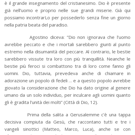
è il grande insegnamento del cristianesimo. Dio è presente
già nell’uomo e proprio nelle sue grandi miserie. Già qui
possiamo incontrarLo per possederlo senza fine un giorno
nella patria beata del paradiso.
Agostino diceva: ”Dio non ignorava che l’uomo
avrebbe peccato e che i mortali sarebbero giunti al punto
estremo nella disumanità del peccare. Al contrario, le bestie
sarebbero vissute tra loro con più tranquillità. Neanche le
bestie più feroci si combattono tra di loro come fanno gli
uomini. Dio, tuttavia, prevedeva anche di chiamare in
adorazione un popolo di fedeli … e a questo popolo avrebbe
giovato la considerazione che Dio ha dato origine al genere
umano da un solo individuo, per inculcare agli uomini quanto
gli è gradita l’unità dei molti” (Città di Dio, 12).
Prima della salita a Gerusalemme c’è una tappa
decisiva compiuta da Gesù, che raccontano tutti e tre i
vangeli sinottici (Matteo, Marco, Luca), anche se con