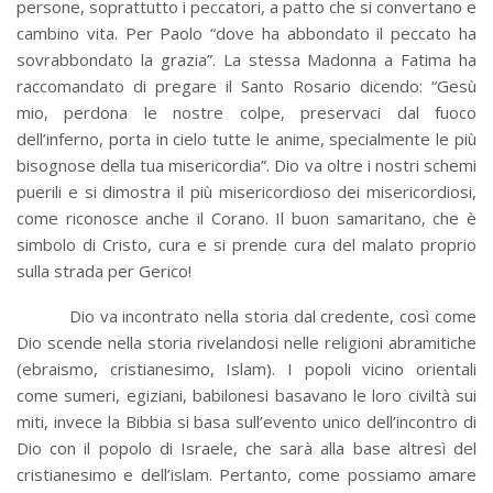
persone, soprattutto i peccatori, a patto che si convertano e
cambino vita. Per Paolo “dove ha abbondato il peccato ha
sovrabbondato la grazia”. La stessa Madonna a Fatima ha
raccomandato di pregare il Santo Rosario dicendo: “Gesù
mio, perdona le nostre colpe, preservaci dal fuoco
dell’inferno, porta in cielo tutte le anime, specialmente le più
bisognose della tua misericordia”. Dio va oltre i nostri schemi
puerili e si dimostra il più misericordioso dei misericordiosi,
come riconosce anche il Corano. Il buon samaritano, che è
simbolo di Cristo, cura e si prende cura del malato proprio
sulla strada per Gerico!
Dio va incontrato nella storia dal credente, così come
Dio scende nella storia rivelandosi nelle religioni abramitiche
(ebraismo, cristianesimo, Islam). I popoli vicino orientali
come sumeri, egiziani, babilonesi basavano le loro civiltà sui
miti, invece la Bibbia si basa sull’evento unico dell’incontro di
Dio con il popolo di Israele, che sarà alla base altresì del
cristianesimo e dell’islam. Pertanto, come possiamo amare