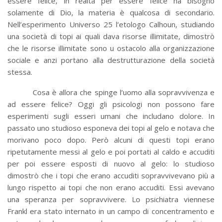
essere felice, in realtà per essere felice ha bisogno
solamente di Dio, la materia è qualcosa di secondario.
Nell’esperimento Universo 25 l’etologo Calhoun, studiando
una società di topi ai quali dava risorse illimitate, dimostrò
che le risorse illimitate sono u ostacolo alla organizzazione
sociale e anzi portano alla destrutturazione della società
stessa.
Cosa è allora che spinge l’uomo alla sopravvivenza e
ad essere felice? Oggi gli psicologi non possono fare
esperimenti sugli esseri umani che includano dolore. In
passato uno studioso esponeva dei topi al gelo e notava che
morivano poco dopo. Però alcuni di questi topi erano
ripetutamente messi al gelo e poi portati al caldo e accuditi
per poi essere esposti di nuovo al gelo: lo studioso
dimostrò che i topi che erano accuditi sopravvivevano più a
lungo rispetto ai topi che non erano accuditi. Essi avevano
una speranza per sopravvivere. Lo psichiatra viennese
Frankl era stato internato in un campo di concentramento e