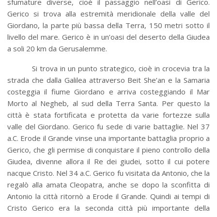
sfumature diverse, cioè il passaggio nell’oasi di Gerico.
Gerico si trova alla estremità meridionale della valle del
Giordano, la parte più bassa della Terra, 150 metri sotto il
livello del mare. Gerico è in un’oasi del deserto della Giudea
a soli 20 km da Gerusalemme.
Si trova in un punto strategico, cioè in crocevia tra la
strada che dalla Galilea attraverso Beit She’an e la Samaria
costeggia il fiume Giordano e arriva costeggiando il Mar
Morto al Negheb, al sud della Terra Santa. Per questo la
città è stata fortificata e protetta da varie fortezze sulla
valle del Giordano. Gerico fu sede di varie battaglie. Nel 37
a.C. Erode il Grande vinse una importante battaglia proprio a
Gerico, che gli permise di conquistare il pieno controllo della
Giudea, divenne allora il Re dei giudei, sotto il cui potere
nacque Cristo. Nel 34 a.C. Gerico fu visitata da Antonio, che la
regalò alla amata Cleopatra, anche se dopo la sconfitta di
Antonio la città ritornò a Erode il Grande. Quindi ai tempi di
Cristo Gerico era la seconda città più importante della