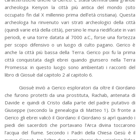
archeologa Kenyon la città più antica del mondo (sito
occupato fin dal X millennio prima dell’età cristiana). Questa
archeologa ha rinvenuto vari strati archeologici della città
(quindi varie età della città), persino le mura riedificate in vari
periodi, e una torre datata al 7000 a.C., forse una fortezza
per scopo difensivo o un luogo di culto pagano. Gerico è
anche la città più bassa della Terra. Gerico poi fu la prima
città conquistata dagli ebrei quando giunsero nella Terra
Promessa: in questo luogo sono ambientati i racconti del
libro di Giosuè dal capitolo 2 al capitolo 6.
Giosuè inviò a Gerico esploratori da oltre il Giordano
che furono protetti da una prostituta, Rachab, antenata di
Davide e quindi di Cristo dalla parte del padre putativo di
Giuseppe (secondo la genealogia di Matteo 1). Di fronte a
Gerico gli ebrei valicò il Giordano: il Giordano si aprì quando i
piedi dei sacerdoti che portavano l’Arca divina toccarono
l’acqua del fiume. Secondo i Padri della Chiesa Gesù è il