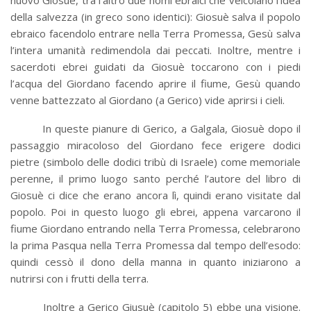
nuovo Giosuè, tra l’altro due nomi ebraici che veicolano l’idea
della salvezza (in greco sono identici): Giosuè salva il popolo
ebraico facendolo entrare nella Terra Promessa, Gesù salva
l’intera umanità redimendola dai peccati. Inoltre, mentre i
sacerdoti ebrei guidati da Giosuè toccarono con i piedi
l’acqua del Giordano facendo aprire il fiume, Gesù quando
venne battezzato al Giordano (a Gerico) vide aprirsi i cieli.
In queste pianure di Gerico, a Galgala, Giosuè dopo il
passaggio miracoloso del Giordano fece erigere dodici
pietre (simbolo delle dodici tribù di Israele) come memoriale
perenne, il primo luogo santo perché l’autore del libro di
Giosuè ci dice che erano ancora lì, quindi erano visitate dal
popolo. Poi in questo luogo gli ebrei, appena varcarono il
fiume Giordano entrando nella Terra Promessa, celebrarono
la prima Pasqua nella Terra Promessa dal tempo dell’esodo:
quindi cessò il dono della manna in quanto iniziarono a
nutrirsi con i frutti della terra.
Inoltre a Gerico Giusuè (capitolo 5) ebbe una visione.