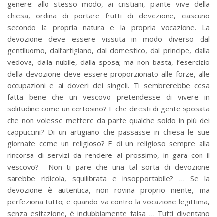
genere: allo stesso modo, ai cristiani, piante vive della
chiesa, ordina di portare frutti di devozione, ciascuno
secondo la propria natura e la propria vocazione. La
devozione deve essere vissuta in modo diverso dal
gentiluomo, dall’artigiano, dal domestico, dal principe, dalla
vedova, dalla nubile, dalla sposa; ma non basta, l’esercizio
della devozione deve essere proporzionato alle forze, alle
occupazioni e ai doveri dei singoli. Ti sembrerebbe cosa
fatta bene che un vescovo pretendesse di vivere in
solitudine come un certosino? E che diresti di gente sposata
che non volesse mettere da parte qualche soldo in più dei
cappuccini? Di un artigiano che passasse in chiesa le sue
giornate come un religioso? E di un religioso sempre alla
rincorsa di servizi da rendere al prossimo, in gara con il
vescovo? Non ti pare che una tal sorta di devozione
sarebbe ridicola, squilibrata e insopportabile? … Se la
devozione è autentica, non rovina proprio niente, ma
perfeziona tutto; e quando va contro la vocazione legittima,
senza esitazione, è indubbiamente falsa … Tutti diventano