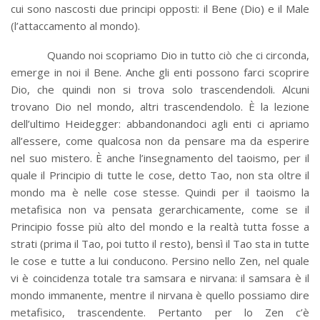
cui sono nascosti due principi opposti: il Bene (Dio) e il Male
(l’attaccamento al mondo).
Quando noi scopriamo Dio in tutto ciò che ci circonda,
emerge in noi il Bene. Anche gli enti possono farci scoprire
Dio, che quindi non si trova solo trascendendoli. Alcuni
trovano Dio nel mondo, altri trascendendolo. È la lezione
dell’ultimo Heidegger: abbandonandoci agli enti ci apriamo
all’essere, come qualcosa non da pensare ma da esperire
nel suo mistero. È anche l’insegnamento del taoismo, per il
quale il Principio di tutte le cose, detto Tao, non sta oltre il
mondo ma è nelle cose stesse. Quindi per il taoismo la
metafisica non va pensata gerarchicamente, come se il
Principio fosse più alto del mondo e la realtà tutta fosse a
strati (prima il Tao, poi tutto il resto), bensì il Tao sta in tutte
le cose e tutte a lui conducono. Persino nello Zen, nel quale
vi è coincidenza totale tra samsara e nirvana: il samsara è il
mondo immanente, mentre il nirvana è quello possiamo dire
metafisico, trascendente. Pertanto per lo Zen c’è