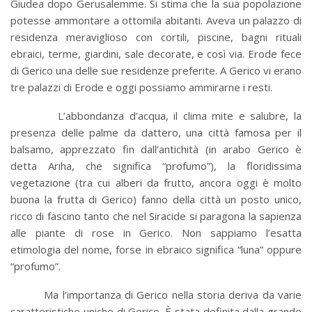
Giudea dopo Gerusalemme. Si stima che la sua popolazione
potesse ammontare a ottomila abitanti. Aveva un palazzo di
residenza meraviglioso con cortili, piscine, bagni rituali
ebraici, terme, giardini, sale decorate, e così via. Erode fece
di Gerico una delle sue residenze preferite. A Gerico vi erano
tre palazzi di Erode e oggi possiamo ammirarne i resti.
L’abbondanza d’acqua, il clima mite e salubre, la
presenza delle palme da dattero, una città famosa per il
balsamo, apprezzato fin dall’antichità (in arabo Gerico è
detta Ariha, che significa “profumo”), la floridissima
vegetazione (tra cui alberi da frutto, ancora oggi è molto
buona la frutta di Gerico) fanno della città un posto unico,
ricco di fascino tanto che nel Siracide si paragona la sapienza
alle piante di rose in Gerico. Non sappiamo l’esatta
etimologia del nome, forse in ebraico significa “luna” oppure
“profumo”.
Ma l’importanza di Gerico nella storia deriva da varie
caratteristiche uniche di Gerico. È stata definita dalla grande