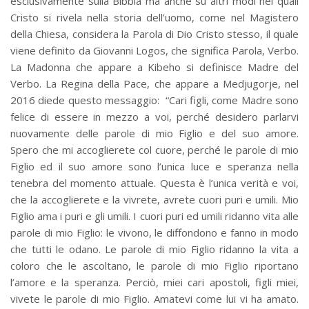
esclusivamente sulla Bibbia ma anche su altri modi nei quali
Cristo si rivela nella storia dell’uomo, come nel Magistero
della Chiesa, considera la Parola di Dio Cristo stesso, il quale
viene definito da Giovanni Logos, che significa Parola, Verbo.
La Madonna che appare a Kibeho si definisce Madre del
Verbo. La Regina della Pace, che appare a Medjugorje, nel
2016 diede questo messaggio: “Cari figli, come Madre sono
felice di essere in mezzo a voi, perché desidero parlarvi
nuovamente delle parole di mio Figlio e del suo amore.
Spero che mi accoglierete col cuore, perché le parole di mio
Figlio ed il suo amore sono l’unica luce e speranza nella
tenebra del momento attuale. Questa è l’unica verità e voi,
che la accoglierete e la vivrete, avrete cuori puri e umili. Mio
Figlio ama i puri e gli umili. I cuori puri ed umili ridanno vita alle
parole di mio Figlio: le vivono, le diffondono e fanno in modo
che tutti le odano. Le parole di mio Figlio ridanno la vita a
coloro che le ascoltano, le parole di mio Figlio riportano
l’amore e la speranza. Perciò, miei cari apostoli, figli miei,
vivete le parole di mio Figlio. Amatevi come lui vi ha amato.