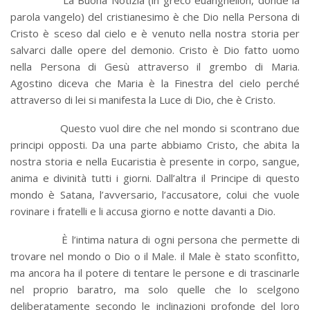
La Buona Notizia (in greco euanghelion, donde la
parola vangelo) del cristianesimo è che Dio nella Persona di
Cristo è sceso dal cielo e è venuto nella nostra storia per
salvarci dalle opere del demonio. Cristo è Dio fatto uomo
nella Persona di Gesù attraverso il grembo di Maria.
Agostino diceva che Maria è la Finestra del cielo perché
attraverso di lei si manifesta la Luce di Dio, che è Cristo.
Questo vuol dire che nel mondo si scontrano due
principi opposti. Da una parte abbiamo Cristo, che abita la
nostra storia e nella Eucaristia è presente in corpo, sangue,
anima e divinità tutti i giorni. Dall’altra il Principe di questo
mondo è Satana, l’avversario, l’accusatore, colui che vuole
rovinare i fratelli e li accusa giorno e notte davanti a Dio.
È l’intima natura di ogni persona che permette di
trovare nel mondo o Dio o il Male. il Male è stato sconfitto,
ma ancora ha il potere di tentare le persone e di trascinarle
nel proprio baratro, ma solo quelle che lo scelgono
deliberatamente secondo le inclinazioni profonde del loro