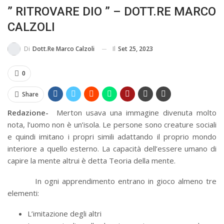
” RITROVARE DIO ” – DOTT.RE MARCO
BUSSOLA PSICOLOGICA TRA PROTEZIONE E BUON SENSO
CALZOLI
IN...
Il
Set 25, 2023
Di
Dott.re Marco Calzoli
0
Share
Redazione-
Merton usava una immagine divenuta molto
nota, l’uomo non è un’isola. Le persone sono creature sociali
e quindi imitano i propri simili adattando il proprio mondo
interiore a quello esterno. La capacità dell’essere umano di
capire la mente altrui è detta Teoria della mente.
In ogni apprendimento entrano in gioco almeno tre
elementi:
L’imitazione degli altri