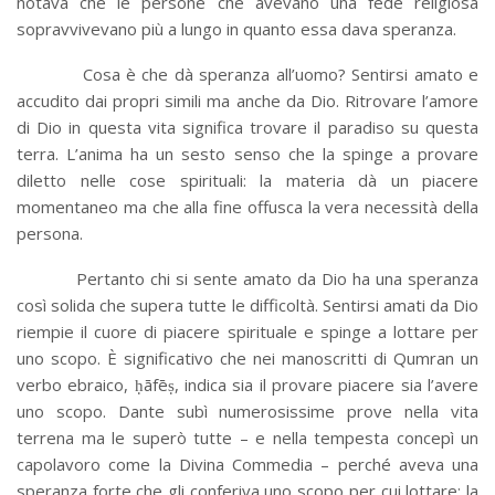
notava che le persone che avevano una fede religiosa
sopravvivevano più a lungo in quanto essa dava speranza.
Cosa è che dà speranza all’uomo? Sentirsi amato e
accudito dai propri simili ma anche da Dio. Ritrovare l’amore
di Dio in questa vita significa trovare il paradiso su questa
terra. L’anima ha un sesto senso che la spinge a provare
diletto nelle cose spirituali: la materia dà un piacere
momentaneo ma che alla fine offusca la vera necessità della
persona.
Pertanto chi si sente amato da Dio ha una speranza
così solida che supera tutte le difficoltà. Sentirsi amati da Dio
riempie il cuore di piacere spirituale e spinge a lottare per
uno scopo. È significativo che nei manoscritti di Qumran un
verbo ebraico, ḥāfēṣ, indica sia il provare piacere sia l’avere
uno scopo. Dante subì numerosissime prove nella vita
terrena ma le superò tutte – e nella tempesta concepì un
capolavoro come la Divina Commedia – perché aveva una
speranza forte che gli conferiva uno scopo per cui lottare: la