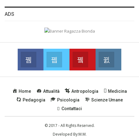
ADS
Facebook
Twitter
Youtube
Instagram
Join us on Facebook
Join us on Twitter
Join us on Youtube
Join us on
Home
Attualità
Antropologia
Medicina
Pedagogia
Psicologia
Scienze Umane
Contattaci
© 2017 - All Rights Reserved.
Developed By:
M.M.