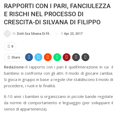
RAPPORTI CON I PARI, FANCIULEZZA
MA...
CIVILE E SOCIALE
E RISCHI NEL PROCESSO DI
CRESCITA-DI SILVANA DI FILIPPO
Il
Apr 23, 2017
Di
Dott.ssa Silvana Di Filippo
0
Share
Redazione-
Il rapporto con i pari è quell’interazione in cui il
bambino si confronta con gli altri. Il modo di giocare cambia.
Si gioca in gruppo in base a regole che stabiliscono il modo di
procedere, i ruoli e le finalità.
8-10 anni: i bambini si organizzano in piccole bande regolate
da norme di comportamento e linguaggio (per sviluppare il
senso di appartenenza).