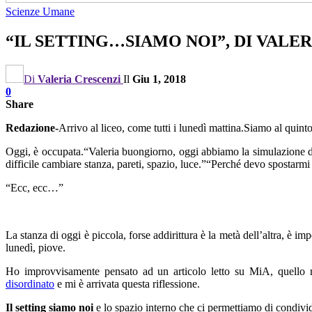
Scienze Umane
“IL SETTING…SIAMO NOI”, DI VALE
Di
Valeria Crescenzi
Il
Giu 1, 2018
0
Share
Redazione-
Arrivo al liceo, come tutti i lunedì mattina.Siamo al quint
Oggi, è occupata.“Valeria buongiorno, oggi abbiamo la simulazione del
difficile cambiare stanza, pareti, spazio, luce.”“Perché devo spostar
“Ecc, ecc…”
La stanza di oggi è piccola, forse addirittura è la metà dell’altra, è im
lunedì, piove.
Ho improvvisamente pensato ad un articolo letto su MiA, quello r
disordinato
e mi è arrivata questa riflessione.
Il setting siamo noi
e lo spazio interno che ci permettiamo di condivi