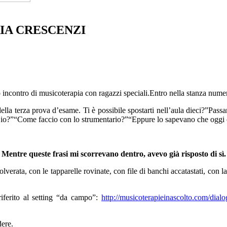
RIA CRESCENZI
o incontro di musicoterapia con ragazzi speciali.Entro nella stanza numero
la terza prova d’esame. Ti è possibile spostarti nell’aula dieci?”Pass
mi io?”“Come faccio con lo strumentario?”“Eppure lo sapevano che oggi 
Mentre queste frasi mi scorrevano dentro, avevo già risposto di sì.
polverata, con le tapparelle rovinate, con file di banchi accatastati, con
iferito al setting “da campo”:
http://musicoterapieinascolto.com/dia
dere.