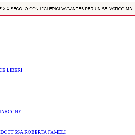
NE XIX SECOLO CON I ”CLERICI VAGANTES PER UN SELVATICO MA..
ULTIPARAMETRICA È LA NUOVA FRONTIERA DELLA DIAGNOSTICA D
ZOLI
NZIONE DIGITALE NEI BAMBINI E NEGLI ADOLESCENTI. INTE...
R MARCONE
E LIBERI
"- DOTT.SSA ROBERTA FAMELI
NE XIX SECOLO CON I ”CLERICI VAGANTES PER UN SELVATICO MA..
EGNO CIVILE E SOCIALE
 MARCONE
 LA BUSSOLA PSICOLOGICA TRA PROTEZIONE E BUON SENSO IN...
 DOTT.SSA ROBERTA FAMELI