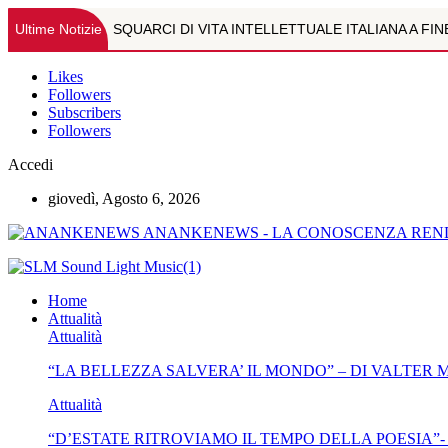
Ultime Notizie
SQUARCI DI VITA INTELLETTUALE ITALIANA A FI
OLTRE L'IMMAGINE: LA RISONANZA MAGNETICA M
Likes
Followers
Subscribers
TEMI VARI DI ASTROLOGIA-DOTT.RE MARCO CAL
Followers
PSICOPATOLOGIA DA WEB. IL RUOLO DELLA PREVE
Accedi
giovedì, Agosto 6, 2026
"LA BELLEZZA SALVERA' IL MONDO" - DI VALTE
ANANKENEWS - LA CONOSCENZA REND
"D’ESTATE RITROVIAMO IL TEMPO DELLA POESIA
SQUARCI DI VITA INTELLETTUALE ITALIANA A FI
Home
Attualità
JOELE SEMPLICINO, LA VOCE GIOVANE DELL’IMP
Attualità
“LA BELLEZZA SALVERA’ IL MONDO” – DI VALTER
BAMBINI E ADOLESCENTI AL SICURO IN ESTATE:
Attualità
"NOI NON SAPEVAMO" DI VALTER MARCONE
“D’ESTATE RITROVIAMO IL TEMPO DELLA POESIA”-