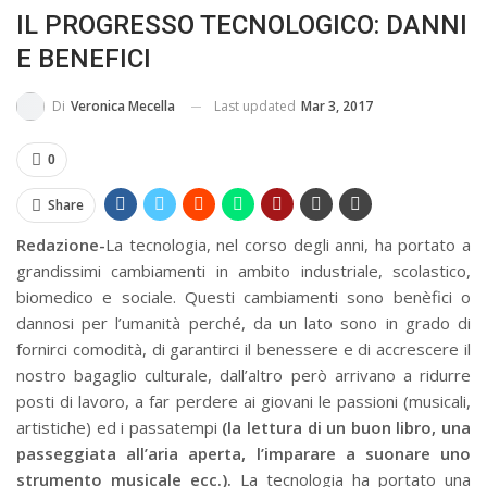
IL PROGRESSO TECNOLOGICO: DANNI
BUSSOLA PSICOLOGICA TRA PROTEZIONE E BUON SENSO
E BENEFICI
IN...
Last updated
Mar 3, 2017
Di
Veronica Mecella
0
Share
Redazione-
La tecnologia, nel corso degli anni, ha portato a
grandissimi cambiamenti in ambito industriale, scolastico,
biomedico e sociale. Questi cambiamenti sono benèfici o
dannosi per l’umanità perché, da un lato sono in grado di
fornirci comodità, di garantirci il benessere e di accrescere il
nostro bagaglio culturale, dall’altro però arrivano a ridurre
posti di lavoro, a far perdere ai giovani le passioni (musicali,
artistiche) ed i passatempi
(la lettura di un buon libro, una
passeggiata all’aria aperta, l’imparare a suonare uno
strumento musicale ecc.).
La tecnologia ha portato una