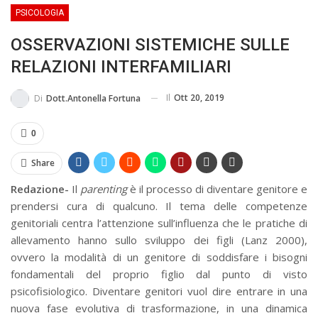
PSICOLOGIA
MA...
CIVILE E SOCIALE
OSSERVAZIONI SISTEMICHE SULLE
RELAZIONI INTERFAMILIARI
Il
Ott 20, 2019
Di
Dott.Antonella Fortuna
0
Share
Redazione-
Il
parenting
è il processo di diventare genitore e
prendersi cura di qualcuno. Il tema delle competenze
genitoriali centra l’attenzione sull’influenza che le pratiche di
allevamento hanno sullo sviluppo dei figli (Lanz 2000),
ovvero la modalità di un genitore di soddisfare i bisogni
fondamentali del proprio figlio dal punto di visto
psicofisiologico. Diventare genitori vuol dire entrare in una
nuova fase evolutiva di trasformazione, in una dinamica