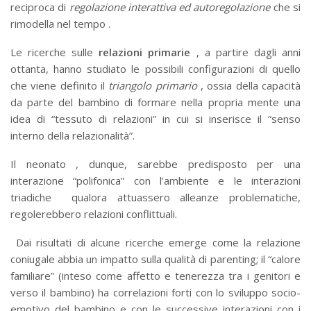
reciproca di
regolazione interattiva ed autoregolazione
che si
rimodella nel tempo .
Le ricerche sulle
relazioni primarie
, a partire dagli anni
ottanta, hanno studiato le possibili configurazioni di quello
che viene definito il
triangolo primario
, ossia della capacità
da parte del bambino di formare nella propria mente una
idea di “tessuto di relazioni” in cui si inserisce il “senso
interno della relazionalità”.
Il neonato , dunque, sarebbe predisposto per una
interazione “polifonica” con l’ambiente e le interazioni
triadiche qualora attuassero alleanze problematiche,
regolerebbero relazioni conflittuali.
Dai risultati di alcune ricerche emerge come la relazione
coniugale abbia un impatto sulla qualità di parenting; il “calore
familiare” (inteso come affetto e tenerezza tra i genitori e
verso il bambino) ha correlazioni forti con lo sviluppo socio-
emotivo del bambino e con le successive interazioni con i