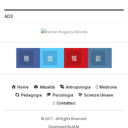
ADS
Facebook
Twitter
Youtube
Instagram
Join us on Facebook
Join us on Twitter
Join us on Youtube
Join us on
Home
Attualità
Antropologia
Medicina
Pedagogia
Psicologia
Scienze Umane
Contattaci
© 2017 - All Rights Reserved.
Developed By:
M.M.