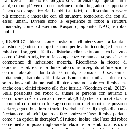
La ricerca in ambito tecnologico si sta orientando,in questi ultimi
anni, sempre più verso la costruzione di robot in grado di supportare
il percorso terapeutico dei bambini autistici,i quali sembrano essere
più propensi a interagire con gli strumenti tecnologici che con gli
esseri umani. Diverse sono le esperienze di robot a struttura
umanoide, come ad esempio Kaspar o, appunto, NAO, e robot
mobili
( IROMEC) utilizzati come mediatori nell’interazione tra bambini
autistici e genitori o terapisti. Come per le altre tecnologie,l’uso del
robot con i soggetti affetti da disturbo dello spettro autistico ha avuto
come obiettivo migliorare le competenze comunicative,sociali e le
competenze di imitazione motoria. Ricordiamo la ricerca di
Goodrich et al. e che ha dimostrato come in seguito all’interazione
con un robot,della durata di 10 minuti,nel corso di 16 sessioni di
trattamento,i bambini affetti da autismo partecipanti alla ricerca si
sono dimostrati più motivati all’interazione non solo con il robot ma
anche con i clinici rispetto alla fase iniziale (Goodrich et al., 2012).
Sulla possibilità dei robot di aiutare le persone con autismo a
comunicare vi è la ricerca di Lee et al. (2012) che ha dimostrato che
i bambini con autismo interagiscono con quei robot che possono
parlare,seguendo le loro istruzioni verbali e facciali,meglio di quanto
facciano con gli adulti,tanto da fare ipotizzare l’uso di robot parlanti
come “ an option in therapies”. Si ritiene, inoltre, che l’uso dei robot
come mediatori possa migliorare la relazione tra bambino autistico e