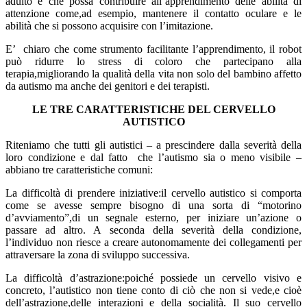
adulto e che possa contribuire all’apprendimento delle abilità di
attenzione come,ad esempio, mantenere il contatto oculare e le
abilità che si possono acquisire con l’imitazione.
E’ chiaro che come strumento facilitante l’apprendimento, il robot
può ridurre lo stress di coloro che partecipano alla
terapia,migliorando la qualità della vita non solo del bambino affetto
da autismo ma anche dei genitori e dei terapisti.
LE TRE CARATTERISTICHE DEL CERVELLO
AUTISTICO
Riteniamo che tutti gli autistici – a prescindere dalla severità della
loro condizione e dal fatto che l’autismo sia o meno visibile –
abbiano tre caratteristiche comuni:
La difficoltà di prendere iniziative:il cervello autistico si comporta
come se avesse sempre bisogno di una sorta di “motorino
d’avviamento”,di un segnale esterno, per iniziare un’azione o
passare ad altro. A seconda della severità della condizione,
l’individuo non riesce a creare autonomamente dei collegamenti per
attraversare la zona di sviluppo successiva.
La difficoltà d’astrazione:poiché possiede un cervello visivo e
concreto, l’autistico non tiene conto di ciò che non si vede,e cioè
dell’astrazione,delle interazioni e della socialità. Il suo cervello