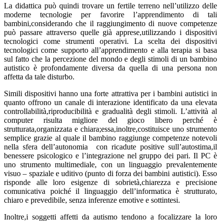
La didattica può quindi trovare un fertile terreno nell’utilizzo delle
moderne tecnologie per favorire l’apprendimento di tali
bambini,considerando che il raggiungimento di nuove competenze
può passare attraverso quelle già apprese,utilizzando i dispositivi
tecnologici come strumenti operativi. La scelta dei dispositivi
tecnologici come supporto all’apprendimento e alla terapia si basa
sul fatto che la percezione del mondo e degli stimoli di un bambino
autistico è profondamente diversa da quella di una persona non
affetta da tale disturbo.
Simili dispositivi hanno una forte attrattiva per i bambini autistici in
quanto offrono un canale di interazione identificato da una elevata
controllabilità,riproducibilità e gradualità degli stimoli. L’attività al
computer risulta migliore del gioco libero perché è
strutturata,organizzata e chiara;essa,inoltre,costituisce uno strumento
semplice grazie al quale il bambino raggiunge competenze notevoli
nella sfera dell’autonomia con ricadute positive sull’autostima,il
benessere psicologico e l’integrazione nel gruppo dei pari. Il PC è
uno strumento multimediale, con un linguaggio prevalentemente
visuo – spaziale e uditivo (punto di forza dei bambini autistici). Esso
risponde alle loro esigenze di sobrietà,chiarezza e precisione
comunicativa poiché il linguaggio dell’informatica è strutturato,
chiaro e prevedibile, senza inferenze emotive e sottintesi.
Inoltre,i soggetti affetti da autismo tendono a focalizzare la loro