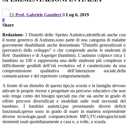
Di
Prof. Gabriele Gaudieri
Il
Lug 6, 2019
0
Share
Redazione-
I Disturbi dello Spettro Autistico,identificati anche con
il nome generico di Autismo,sono parte di una categoria di malattie
gravemente disabilitanti anche denominata “Disturbi generalizzati o
(pervasivi) dello sviluppo” e che comprende anche le sindromi di
Rett (bambine) e di Asperger (bambini). L’autismo colpisce circa 1
bambino su 100 e rappresenta una delle sindromi più complesse e
difficilmente gestibili dell’età evolutiva ed è caratterizzato da una
compromissione qualitativa dell’interazione sociale,della
comunicazione e del repertorio comportamentale.
A fronte di un disturbo di questo tipo,la scuola e la famiglia devono
attivare le proprie risorse e progettare un percorso educativo che non
solo tenga conto dei bisogni speciali ma che sia anche in grado di
offrire percorsi diversificati e modellati sulle reali necessità del
bambino. I bambini autistici,pur presentando diversi deficit
funzionali,spesso sono in grado di usare in maniera sorprendente
diverse tecnologie,quali computer,lettore MP3,TV,videogiochi:tutti
strumenti usati quotidianamente a casa e, a volte, a scuola.