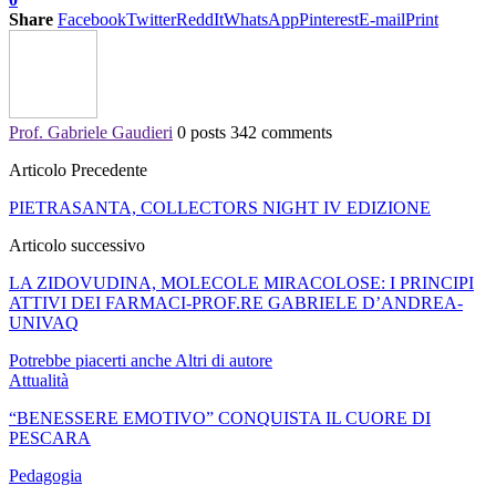
Share
Facebook
Twitter
ReddIt
WhatsApp
Pinterest
E-mail
Print
Prof. Gabriele Gaudieri
0 posts
342 comments
Articolo Precedente
PIETRASANTA, COLLECTORS NIGHT IV EDIZIONE
Articolo successivo
LA ZIDOVUDINA, MOLECOLE MIRACOLOSE: I PRINCIPI
ATTIVI DEI FARMACI-PROF.RE GABRIELE D’ANDREA-
UNIVAQ
Potrebbe piacerti anche
Altri di autore
Attualità
“BENESSERE EMOTIVO” CONQUISTA IL CUORE DI
PESCARA
Pedagogia