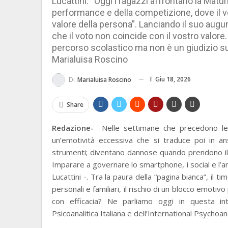
Lucattini: “Oggi i ragazzi affrontano la Matu
performance e della competizione, dove il v
valore della persona”. Lanciando il suo augur
che il voto non coincide con il vostro valore.
percorso scolastico ma non è un giudizio sull
Marialuisa Roscino
Il
Giu 18, 2026
Di
Marialuisa Roscino
Share
Redazione-
Nelle settimane che precedono le 
un’emotività eccessiva che si traduce poi in an
strumenti; diventano dannose quando prendono il po
Imparare a governare lo smartphone, i social e l’a
Lucattini -. Tra la paura della “pagina bianca”, il t
personali e familiari, il rischio di un blocco emotiv
con efficacia? Ne parliamo oggi in questa inte
Psicoanalitica Italiana e dell’International Psychoan