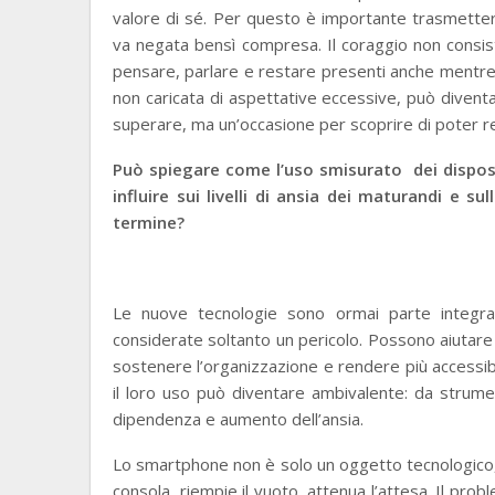
valore di sé. Per questo è importante trasmetter
va negata bensì compresa. Il coraggio non consist
pensare, parlare e restare presenti anche mentre
non caricata di aspettative eccessive, può divent
superare, ma un’occasione per scoprire di poter regg
Può spiegare come l’uso smisurato dei disposit
influire sui livelli di ansia dei maturandi e 
termine?
Le nuove tecnologie sono ormai parte integra
considerate soltanto un pericolo. Possono aiutare nel
sostenere l’organizzazione e rendere più accessibi
il loro uso può diventare ambivalente: da strumen
dipendenza e aumento dell’ansia.
Lo smartphone non è solo un oggetto tecnologico, 
consola, riempie il vuoto, attenua l’attesa. Il pro