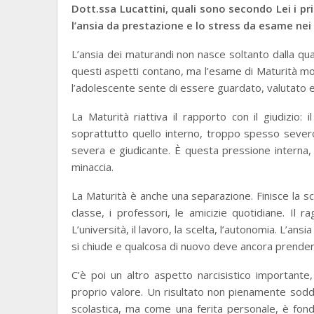
Dott.ssa Lucattini, quali sono secondo Lei i pr
l’ansia da prestazione e lo stress da esame nei
L’ansia dei maturandi non nasce soltanto dalla qua
questi aspetti contano, ma l’esame di Maturità mob
l’adolescente sente di essere guardato, valutato e
La Maturità riattiva il rapporto con il giudizio: 
soprattutto quello interno, troppo spesso severo
severa e giudicante. È questa pressione interna, 
minaccia.
La Maturità è anche una separazione. Finisce la scu
classe, i professori, le amicizie quotidiane. I
L’università, il lavoro, la scelta, l’autonomia. L’ans
si chiude e qualcosa di nuovo deve ancora prende
C’è poi un altro aspetto narcisistico importante
proprio valore. Un risultato non pienamente sod
scolastica, ma come una ferita personale, è fond