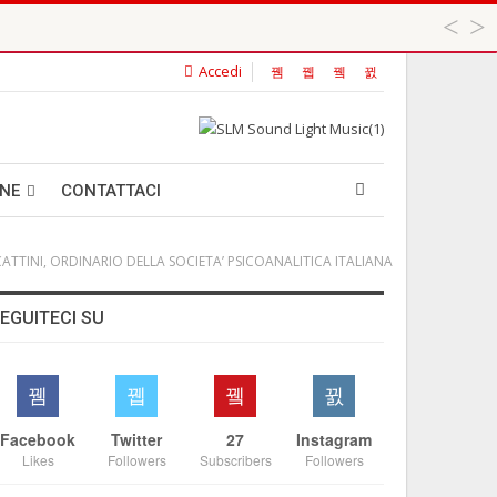
Accedi
 ...
ANE
CONTATTACI
UCATTINI, ORDINARIO DELLA SOCIETA’ PSICOANALITICA ITALIANA
EGUITECI SU
Facebook
Twitter
27
Instagram
Likes
Followers
Subscribers
Followers