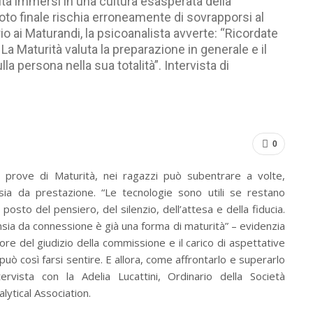
rità immersi in una cultura esasperata della
oto finale rischia erroneamente di sovrapporsi al
io ai Maturandi, la psicoanalista avverte: “Ricordate
 La Maturità valuta la preparazione in generale e il
a persona nella sua totalità”. Intervista di
0
prove di Maturità, nei ragazzi può subentrare a volte,
sia da prestazione. “Le tecnologie sono utili se restano
sto del pensiero, del silenzio, dell’attesa e della fiducia.
nsia da connessione è già una forma di maturità” – evidenzia
imore del giudizio della commissione e il carico di aspettative
o può così farsi sentire. E allora, come affrontarlo e superarlo
rvista con la Adelia Lucattini, Ordinario della Società
alytical Association.