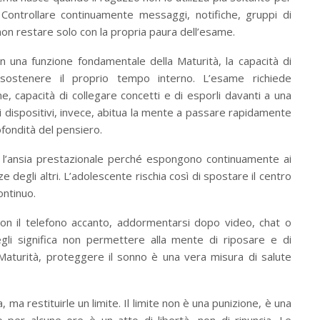
 Controllare continuamente messaggi, notifiche, gruppi di
on restare solo con la propria paura dell’esame.
n una funzione fondamentale della Maturità, la capacità di
 e sostenere il proprio tempo interno. L’esame richiede
e, capacità di collegare concetti e di esporli davanti a una
dispositivi, invece, abitua la mente a passare rapidamente
rofondità del pensiero.
no l’ansia prestazionale perché espongono continuamente ai
ze degli altri. L’adolescente rischia così di spostare il centro
ontinuo.
 con il telefono accanto, addormentarsi dopo video, chat o
gli significa non permettere alla mente di riposare e di
 Maturità, proteggere il sonno è una vera misura di salute
a restituirle un limite. Il limite non è una punizione, è una
o per alcune ore è un atto di libertà, non di rinuncia. Le