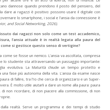
entano dannose quando prendono il posto del pensiero, del
 da dare ai ragazzi è positivo: possono usare il digitale con
overnare lo smartphone, i social e l’ansia da connessione è
or, and Social Networking, 2026).
 vissuto dai ragazzi non solo come un test accademico,
sura, l’ansia attuale è in realtà legata alla paura del
 e come si gestisce questo senso di vertigine?
a come se fosse un nemico. L’ansia va ascoltata, compresa
che lo studente sta attraversando un passaggio importante:
glia evolutiva. La Maturità chiude un tempo protetto e
 a una fase più autonoma della vita. L’ansia da esame nasce
 paura di fallire, tra l’Io che cerca di organizzarsi e un Super-
vera. È molto utile aiutarli a dare un nome alla paura: paura
 di non ricordare, di non piacere alla commissione, di non
roprie.
 dalla realtà. Serve un programma e dei tempi di studio