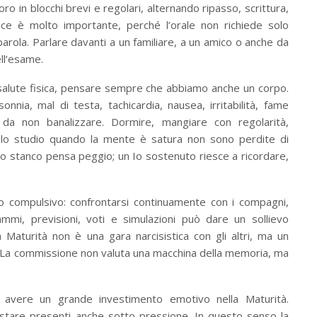
oro in blocchi brevi e regolari, alternando ripasso, scrittura,
ce è molto importante, perché l’orale non richiede solo
arola. Parlare davanti a un familiare, a un amico o anche da
ll’esame.
salute fisica, pensare sempre che abbiamo anche un corpo.
sonnia, mal di testa, tachicardia, nausea, irritabilità, fame
 da non banalizzare. Dormire, mangiare con regolarità,
 lo studio quando la mente è satura non sono perdite di
o stanco pensa peggio; un Io sostenuto riesce a ricordare,
lo compulsivo: confrontarsi continuamente con i compagni,
mmi, previsioni, voti e simulazioni può dare un sollievo
aturità non è una gara narcisistica con gli altri, ma un
. La commissione non valuta una macchina della memoria, ma
ma avere un grande investimento emotivo nella Maturità.
estare presenti anche sotto pressione. In questo senso la