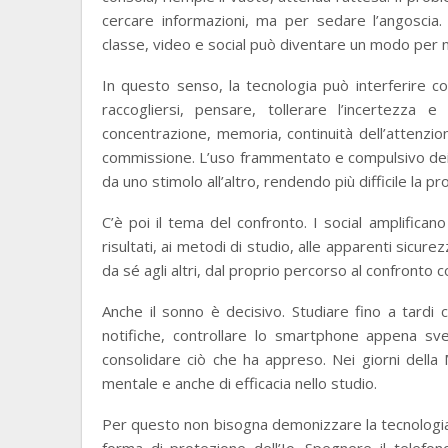
cercare informazioni, ma per sedare l’angoscia.
classe, video e social può diventare un modo per n
In questo senso, la tecnologia può interferire co
raccogliersi, pensare, tollerare l’incertezza
concentrazione, memoria, continuità dell’attenzion
commissione. L’uso frammentato e compulsivo dei 
da uno stimolo all’altro, rendendo più difficile la p
C’è poi il tema del confronto. I social amplifica
risultati, ai metodi di studio, alle apparenti sicurez
da sé agli altri, dal proprio percorso al confronto c
Anche il sonno è decisivo. Studiare fino a tardi
notifiche, controllare lo smartphone appena sve
consolidare ciò che ha appreso. Nei giorni della
mentale e anche di efficacia nello studio.
Per questo non bisogna demonizzare la tecnologia, m
forma di protezione dell’Io. Spegnere il telefon