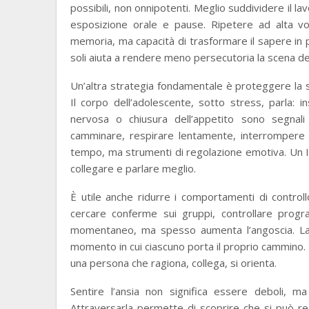
possibili, non onnipotenti. Meglio suddividere il lav
esposizione orale e pause. Ripetere ad alta vo
memoria, ma capacità di trasformare il sapere in p
soli aiuta a rendere meno persecutoria la scena de
Un’altra strategia fondamentale è proteggere la 
Il corpo dell’adolescente, sotto stress, parla: in
nervosa o chiusura dell’appetito sono segnali
camminare, respirare lentamente, interrompere
tempo, ma strumenti di regolazione emotiva. Un I
collegare e parlare meglio.
È utile anche ridurre i comportamenti di control
cercare conferme sui gruppi, controllare progra
momentaneo, ma spesso aumenta l’angoscia. La M
momento in cui ciascuno porta il proprio cammino
una persona che ragiona, collega, si orienta.
Sentire l’ansia non significa essere deboli, 
Attraversarla permette di scoprire che si può r