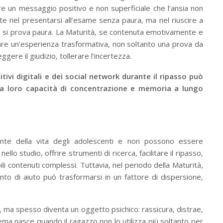
e un messaggio positivo e non superficiale che l’ansia non
e nel presentarsi all’esame senza paura, ma nel riuscire a
 si prova paura. La Maturità, se contenuta emotivamente e
are un’esperienza trasformativa, non soltanto una prova da
ere il giudizio, tollerare l’incertezza.
ivi digitali e dei social network durante il ripasso può
sulla loro capacità di concentrazione e memoria a lungo
nte della vita degli adolescenti e non possono essere
lo studio, offrire strumenti di ricerca, facilitare il ripasso,
li contenuti complessi. Tuttavia, nel periodo della Maturità,
to di aiuto può trasformarsi in un fattore di dispersione,
ma spesso diventa un oggetto psichico: rassicura, distrae,
blema nasce quando il ragazzo non lo utilizza più soltanto per