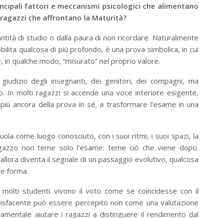
incipali fattori e meccanismi psicologici che alimentano
 ragazzi che affrontano la Maturità?
ntità di studio o dalla paura di non ricordare. Naturalmente
ilita qualcosa di più profondo, è una prova simbolica, in cui
, in qualche modo, “misurato” nel proprio valore.
il giudizio degli insegnanti, dei genitori, dei compagni, ma
. In molti ragazzi si accende una voce interiore esigente,
più ancora della prova in sé, a trasformare l’esame in una
ola come luogo conosciuto, con i suoi ritmi, i suoi spazi, la
l ragazzo non teme solo l’esame: teme ciò che viene dopo.
ia allora diventa il segnale di un passaggio evolutivo, qualcosa
re forma.
, molti studenti vivono il voto come se coincidesse con il
disfacente può essere percepito non come una valutazione
amentale aiutare i ragazzi a distinguere il rendimento dal