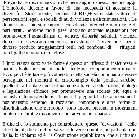
.Pregiudizi e discriminazioni che permangono spesso ancora oggi.
L’omofobia depone a favore di una incapacità di accettare la
diversità . Storicamente, persone LGBTQ+ sono state vittime di
persecuzioni legali e sociali, di ati di violenza e discriminazioni. . Le
donne sono state storicamente considerate inferiori e non degne di
pari diritti. Sebbene molti paesi abbiano adottato legislazioni per
promuovere l’uguaglianza di genere, disparità salariali, violenza
domestica e sessismo endemico persistono. L ‘avversione per il
diverso produce atteggiamenti ostili nei confronti di . rifugiati,
immigrati e minoranze religiose
L’intolleranza sotto varie forme è spesso un riflesso di insicurezze e
paure talvolta presenti in modo latente nel comportamento umano.
Ecco perchè le fasce più vulnerabili della società continuano a essere
bersagliate nei momenti di crisi.Compito della politica sarebbe
quello di affrontare queste dinamiche attraverso educazione, dialogo
e legislazione efficace per promuovere una società più equa e
inclusiva riconoscendo e sfidando i pregiudizi che alimentano il
nazionalismo estremo, il razzismo, l’omofobia e altre forme di
discriminazione che purtroppo sono ancora presenti in programmi
politici di partiti e movimenti che governano i paesi..
E dire che lo strumento per controbattere queste “deviazioni “ delle
idee liberali che in definitiva sono le vere sconfitte , in particolare in
Italia, lo abbiamo ed è la Costituzione repubblicana che si richiama