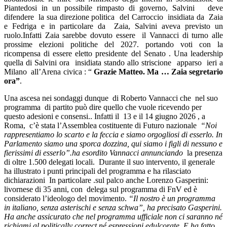
Piantedosi in un possibile rimpasto di governo, Salvini deve
difendere la sua direzione politica del Carroccio insidiata da Zaia
e Fedriga e in particolare da Zaia, Salvini aveva previsto un
ruolo.Infatti Zaia sarebbe dovuto essere il Vannacci di turno alle
prossime elezioni politiche del 2027. portando voti con la
ricompensa di essere eletto presidente del Senato . Una leadership
quella di Salvini ora insidiata stando allo striscione apparso ieri a
Milano all’Arena civica : “
Grazie Matteo. Ma … Zaia segretario
ora”
.
Una ascesa nei sondaggi dunque di Roberto Vannacci che nel suo
programma di partito può dire quello che vuole ricevendo per
questo adesioni e consensi.. Infatti il 13 e il 14 giugno 2026 , a
Roma, c’è stata l’Assemblea costituente di Futuro nazionale
“Noi
rappresentiamo lo scarto e la feccia e siamo orgogliosi di esserlo. In
Parlamento siamo una sporca dozzina, qui siamo i figli di nessuno e
fierissimi di esserlo”.ha esordito Vannacci annunciando
la presenza
di oltre 1.500 delegati locali. Durante il suo intervento, il generale
ha illustrato i punti principali del programma e ha rilasciato
dichiarazioni In particolare .sul palco anche Lorenzo Gasperini:
livornese di 35 anni, con delega sul programma di FnV ed è
considerato l’ideologo del movimento.
“Il nostro è un programma
in italiano, senza asterischi e senza schwa”, ha precisato Gasperini.
Ha anche assicurato che nel programma ufficiale non ci saranno né
richiami al politically correct né espressioni edulcorate. E ha fatto