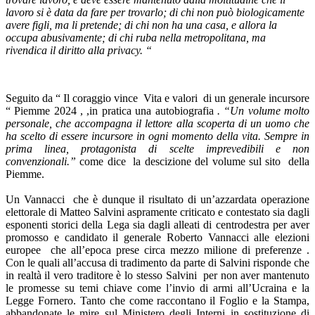
lavoro si è data da fare per trovarlo; di chi non può biologicamente
avere figli, ma li pretende; di chi non ha una casa, e allora la
occupa abusivamente; di chi ruba nella metropolitana, ma
rivendica il diritto alla privacy. “
Seguito da “ Il coraggio vince Vita e valori di un generale incursore
“ Piemme 2024 , ,in pratica una autobiografia
. “Un volume molto
personale, che accompagna il lettore alla scoperta di un uomo che
ha scelto di essere incursore in ogni momento della vita. Sempre in
prima linea, protagonista di scelte imprevedibili e non
convenzionali.”
come dice la descizione del volume sul sito della
Piemme.
Un Vannacci che è dunque il risultato di un’azzardata operazione
elettorale di Matteo Salvini aspramente criticato e contestato sia dagli
esponenti storici della Lega sia dagli alleati di centrodestra per aver
promosso e candidato il generale Roberto Vannacci alle elezioni
europee che all’epoca prese circa mezzo milione di preferenze .
Con le quali all’accusa di tradimento da parte di Salvini risponde che
in realtà il vero traditore è lo stesso Salvini per non aver mantenuto
le promesse su temi chiave come l’invio di armi all’Ucraina e la
Legge Fornero. Tanto che come raccontano il Foglio e la Stampa,
abbandonate le mire sul Ministero degli Interni in sostituzione di