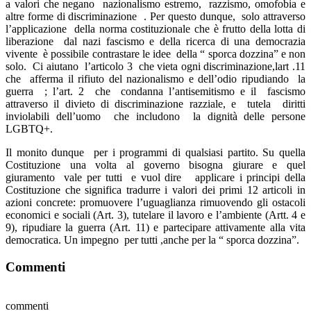
a valori che negano nazionalismo estremo, razzismo, omofobia e
altre forme di discriminazione . Per questo dunque, solo attraverso
l’applicazione della norma costituzionale che è frutto della lotta di
liberazione dal nazi fascismo e della ricerca di una democrazia
vivente è possibile contrastare le idee della “ sporca dozzina” e non
solo. Ci aiutano l’articolo 3 che vieta ogni discriminazione,lart .11
che afferma il rifiuto del nazionalismo e dell’odio ripudiando la
guerra ; l’art. 2 che condanna l’antisemitismo e il fascismo
attraverso il divieto di discriminazione razziale, e tutela diritti
inviolabili dell’uomo che includono la dignità delle persone
LGBTQ+.
Il monito dunque per i programmi di qualsiasi partito. Su quella
Costituzione una volta al governo bisogna giurare e quel
giuramento vale per tutti e vuol dire applicare i principi della
Costituzione che significa tradurre i valori dei primi 12 articoli in
azioni concrete: promuovere l’uguaglianza rimuovendo gli ostacoli
economici e sociali (Art. 3), tutelare il lavoro e l’ambiente (Artt. 4 e
9), ripudiare la guerra (Art. 11) e partecipare attivamente alla vita
democratica. Un impegno per tutti ,anche per la “ sporca dozzina”.
Commenti
commenti