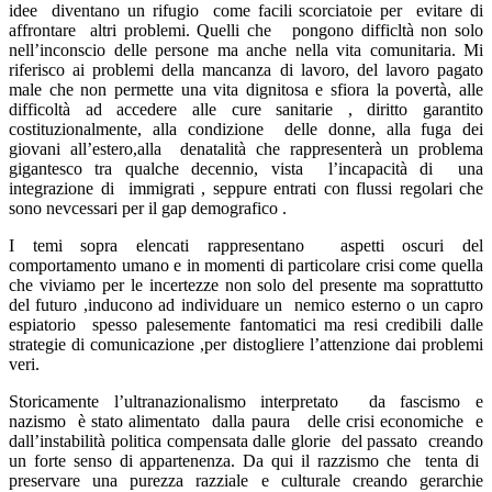
idee diventano un rifugio come facili scorciatoie per evitare di
affrontare altri problemi. Quelli che pongono difficltà non solo
nell’inconscio delle persone ma anche nella vita comunitaria. Mi
riferisco ai problemi della mancanza di lavoro, del lavoro pagato
male che non permette una vita dignitosa e sfiora la povertà, alle
difficoltà ad accedere alle cure sanitarie , diritto garantito
costituzionalmente, alla condizione delle donne, alla fuga dei
giovani all’estero,alla denatalità che rappresenterà un problema
gigantesco tra qualche decennio, vista l’incapacità di una
integrazione di immigrati , seppure entrati con flussi regolari che
sono nevcessari per il gap demografico .
I temi sopra elencati rappresentano aspetti oscuri del
comportamento umano e in momenti di particolare crisi come quella
che viviamo per le incertezze non solo del presente ma soprattutto
del futuro ,inducono ad individuare un nemico esterno o un capro
espiatorio spesso palesemente fantomatici ma resi credibili dalle
strategie di comunicazione ,per distogliere l’attenzione dai problemi
veri.
Storicamente l’ultranazionalismo interpretato da fascismo e
nazismo è stato alimentato dalla paura delle crisi economiche e
dall’instabilità politica compensata dalle glorie del passato creando
un forte senso di appartenenza. Da qui il razzismo che tenta di
preservare una purezza razziale e culturale creando gerarchie