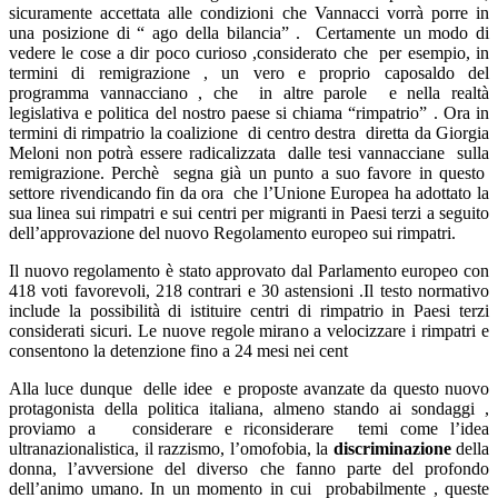
sicuramente accettata alle condizioni che Vannacci vorrà porre in
una posizione di “ ago della bilancia” . Certamente un modo di
vedere le cose a dir poco curioso ,considerato che per esempio, in
termini di remigrazione , un vero e proprio caposaldo del
programma vannacciano , che in altre parole e nella realtà
legislativa e politica del nostro paese si chiama “rimpatrio” . Ora in
termini di rimpatrio la coalizione di centro destra diretta da Giorgia
Meloni non potrà essere radicalizzata dalle tesi vannacciane sulla
remigrazione. Perchè segna già un punto a suo favore in questo
settore rivendicando fin da ora che l’Unione Europea ha adottato la
sua linea sui rimpatri e sui centri per migranti in Paesi terzi a seguito
dell’approvazione del nuovo Regolamento europeo sui rimpatri.
Il nuovo regolamento è stato approvato dal Parlamento europeo con
418 voti favorevoli, 218 contrari e 30 astensioni .Il testo normativo
include la possibilità di istituire centri di rimpatrio in Paesi terzi
considerati sicuri. Le nuove regole mirano a velocizzare i rimpatri e
consentono la detenzione fino a 24 mesi nei cent
Alla luce dunque delle idee e proposte avanzate da questo nuovo
protagonista della politica italiana, almeno stando ai sondaggi ,
proviamo a considerare e riconsiderare temi come l’idea
ultranazionalistica, il razzismo, l’omofobia, la
discriminazione
della
donna, l’avversione del diverso che fanno parte del profondo
dell’animo umano. In un momento in cui probabilmente , queste