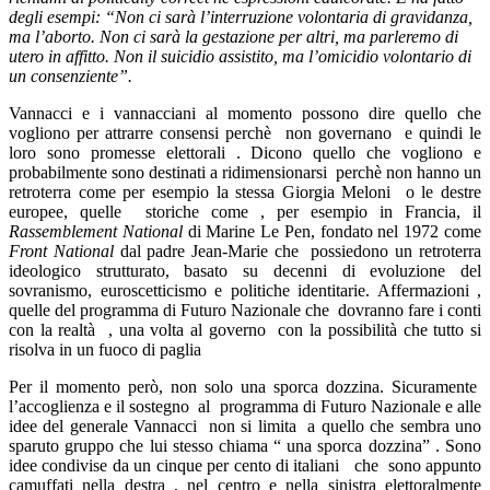
degli esempi: “Non ci sarà l’interruzione volontaria di gravidanza,
ma l’aborto. Non ci sarà la gestazione per altri, ma parleremo di
utero in affitto. Non il suicidio assistito, ma l’omicidio volontario di
un consenziente”.
Vannacci e i vannacciani al momento possono dire quello che
vogliono per attrarre consensi perchè non governano e quindi le
loro sono promesse elettorali . Dicono quello che vogliono e
probabilmente sono destinati a ridimensionarsi perchè non hanno un
retroterra come per esempio la stessa Giorgia Meloni o le destre
europee, quelle storiche come , per esempio in Francia, il
Rassemblement National
di Marine Le Pen, fondato nel 1972 come
Front National
dal padre Jean-Marie che possiedono un retroterra
ideologico strutturato, basato su decenni di evoluzione del
sovranismo, euroscetticismo e politiche identitarie. Affermazioni ,
quelle del programma di Futuro Nazionale che dovranno fare i conti
con la realtà , una volta al governo con la possibilità che tutto si
risolva in un fuoco di paglia
Per il momento però, non solo una sporca dozzina. Sicuramente
l’accoglienza e il sostegno al programma di Futuro Nazionale e alle
idee del generale Vannacci non si limita a quello che sembra uno
sparuto gruppo che lui stesso chiama “ una sporca dozzina” . Sono
idee condivise da un cinque per cento di italiani che sono appunto
camuffati nella destra , nel centro e nella sinistra elettoralmente