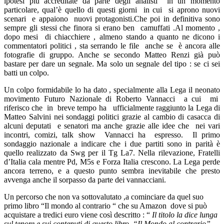
ipotesi più accreditate da parte degli analisti in un momento
particolare, qual’è quello di questi giorni in cui si aprono nuovi
scenari e appaiono nuovi protagonisti.Che poi in definitiva sono
sempre gli stessi che finora si erano ben camuffati .Al momento ,
dopo mesi di chiacchiere , almeno stando a quanto ne dicono i
commentatori politici , sta serrando le file anche se è ancora alle
fotografie di gruppo. Anche se secondo Matteo Renzi già può
bastare per dare un segnale. Ma solo un segnale del tipo : se ci sei
batti un colpo.
Un colpo formidabile lo ha dato , specialmente alla Lega il neonato
movimento Futuro Nazionale di Roberto Vannacci a cui mi
riferisco che in breve tempo ha ufficialmente raggiunto la Lega di
Matteo Salvini nei sondaggi politici grazie al cambio di casacca di
alcuni deputati e senatori ma anche grazie alle idee che nei vari
incontri, comizi, talk show Vannacci ha espresso. Il primo
sondaggio nazionale a indicare che i due partiti sono in parità è
quello realizzato da Swg per il Tg La7. Nella rilevazione, Fratelli
d’Italia cala mentre Pd, M5s e Forza Italia crescono. La Lega perde
ancora terreno, e a questo punto sembra inevitabile che presto
avvenga anche il sorpasso da parte dei vannacciani.
Un percorso che non va sottovalutato ,a cominciare da quel suo
primo libro “Il mondo al contrario “ che su Amazon dove si può
acquistare a tredici euro viene così descritto : “
Il titolo la dice lunga
sul tenore e sui contenuti di questo libro. “Il Mondo al contrario”