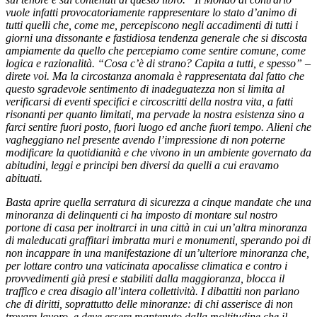
vuole infatti provocatoriamente rappresentare lo stato d’animo di
tutti quelli che, come me, percepiscono negli accadimenti di tutti i
giorni una dissonante e fastidiosa tendenza generale che si discosta
ampiamente da quello che percepiamo come sentire comune, come
logica e razionalità. “Cosa c’è di strano? Capita a tutti, e spesso” –
direte voi. Ma la circostanza anomala è rappresentata dal fatto che
questo sgradevole sentimento di inadeguatezza non si limita al
verificarsi di eventi specifici e circoscritti della nostra vita, a fatti
risonanti per quanto limitati, ma pervade la nostra esistenza sino a
farci sentire fuori posto, fuori luogo ed anche fuori tempo. Alieni che
vagheggiano nel presente avendo l’impressione di non poterne
modificare la quotidianità e che vivono in un ambiente governato da
abitudini, leggi e principi ben diversi da quelli a cui eravamo
abituati.
Basta aprire quella serratura di sicurezza a cinque mandate che una
minoranza di delinquenti ci ha imposto di montare sul nostro
portone di casa per inoltrarci in una città in cui un’altra minoranza
di maleducati graffitari imbratta muri e monumenti, sperando poi di
non incappare in una manifestazione di un’ulteriore minoranza che,
per lottare contro una vaticinata apocalisse climatica e contro i
provvedimenti già presi e stabiliti dalla maggioranza, blocca il
traffico e crea disagio all’intera collettività. I dibattiti non parlano
che di diritti, soprattutto delle minoranze: di chi asserisce di non
trovare lavoro, e deve essere mantenuto dalla moltitudine che il