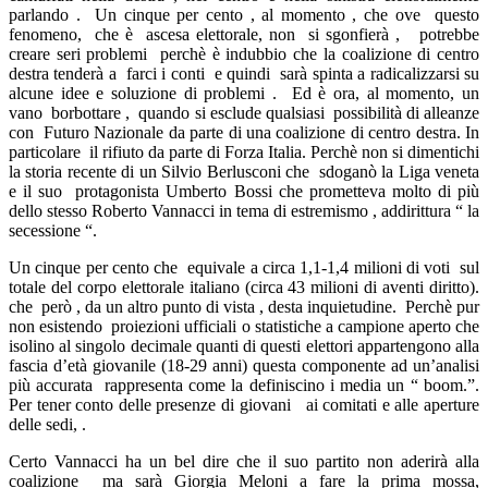
parlando . Un cinque per cento , al momento , che ove questo
fenomeno, che è ascesa elettorale, non si sgonfierà , potrebbe
creare seri problemi perchè è indubbio che la coalizione di centro
destra tenderà a farci i conti e quindi sarà spinta a radicalizzarsi su
alcune idee e soluzione di problemi . Ed è ora, al momento, un
vano borbottare , quando si esclude qualsiasi possibilità di alleanze
con Futuro Nazionale da parte di una coalizione di centro destra. In
particolare il rifiuto da parte di Forza Italia. Perchè non si dimentichi
la storia recente di un Silvio Berlusconi che sdoganò la Liga veneta
e il suo protagonista Umberto Bossi che prometteva molto di più
dello stesso Roberto Vannacci in tema di estremismo , addirittura “ la
secessione “.
Un cinque per cento che equivale a circa 1,1-1,4 milioni di voti sul
totale del corpo elettorale italiano (circa 43 milioni di aventi diritto).
che però , da un altro punto di vista , desta inquietudine. Perchè pur
non esistendo proiezioni ufficiali o statistiche a campione aperto che
isolino al singolo decimale quanti di questi elettori appartengono alla
fascia d’età giovanile (18-29 anni) questa componente ad un’analisi
più accurata rappresenta come la definiscino i media un “ boom.”.
Per tener conto delle presenze di giovani ai comitati e alle aperture
delle sedi, .
Certo Vannacci ha un bel dire che il suo partito non aderirà alla
coalizione ma sarà Giorgia Meloni a fare la prima mossa,