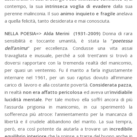
contempo, la sua
intrinseca voglia di evadere
dalla sua
perenne malinconia. Il suo
animo inquieto e fragile
anelava
a quella felicità, tanto desiderata e mai conosciuta.
NELLA POESIA=> Alda Merini (1931-2009)
Donna di rara
sensibilità e toccante umanità, è stata la
“
poetessa
dell’anima
”
per eccellenza. Condusse una vita assai
travagliata e inusuale, perché a soli trent’anni si trovò a
doversi rapportare con la tremenda realtà del manicomio,
per quasi un ventennio. Fu il marito a farla ingiustamente
internare nel 1961, per un suo raptus dovuto all’immane
carico di lavoro e alla costante povertà.
Considerata pazza
,
in realtà
non era affatto pericolosa
ed aveva un’
invidiabile
lucidità mentale
. Per tale motivo ella soffrì ancora di più
l’assurda prigionia in manicomio, in cui sperimentò la
sofferenza più atroce: l’annientamento per la mancanza di
libertà e il crudele abbandono del marito. La sua tempra,
però, era così potente da aiutarla a trovare un
incredibile
equilibrio interiore
che la spinse a trarre del buono anche in