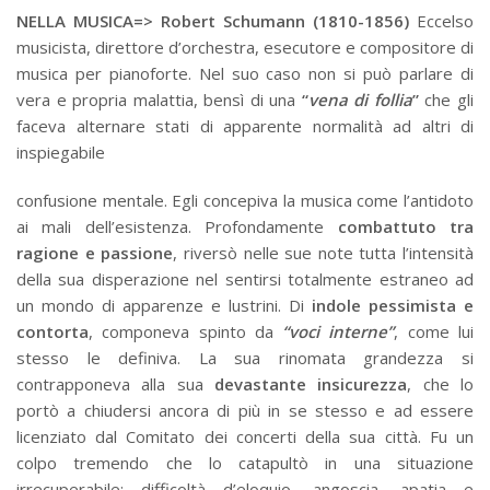
NELLA MUSICA=>
Robert Schumann (1810-1856)
Eccelso
musicista, direttore d’orchestra, esecutore e compositore di
musica per pianoforte. Nel suo caso non si può parlare di
vera e propria malattia, bensì di una
“
vena di follia
”
che gli
faceva alternare stati di apparente normalità ad altri di
inspiegabile
confusione mentale. Egli concepiva la musica come l’antidoto
ai mali dell’esistenza. Profondamente
combattuto tra
ragione e passione
, riversò nelle sue note tutta l’intensità
della sua disperazione nel sentirsi totalmente estraneo ad
un mondo di apparenze e lustrini. Di
indole pessimista e
contorta
, componeva spinto da
“voci interne”
, come lui
stesso le definiva. La sua rinomata grandezza si
contrapponeva alla sua
devastante insicurezza
, che lo
portò a chiudersi ancora di più in se stesso e ad essere
licenziato dal Comitato dei concerti della sua città. Fu un
colpo tremendo che lo catapultò in una situazione
irrecuperabile: difficoltà d’eloquio, angoscia, apatia e