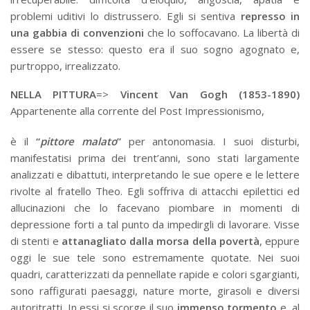
problemi uditivi lo distrussero. Egli si sentiva
represso in
una gabbia di convenzioni
che lo soffocavano. La libertà di
essere se stesso: questo era il suo sogno agognato e,
purtroppo, irrealizzato.
NELLA PITTURA
=>
Vincent Van Gogh (1853-1890)
Appartenente alla corrente del Post Impressionismo,
è il
“
pittore malato
”
per antonomasia. I suoi disturbi,
manifestatisi prima dei trent’anni, sono stati largamente
analizzati e dibattuti, interpretando le sue opere e le lettere
rivolte al fratello Theo. Egli soffriva di attacchi epilettici ed
allucinazioni che lo facevano piombare in momenti di
depressione forti a tal punto da impedirgli di lavorare. Visse
di stenti e
attanagliato dalla morsa della povertà
, eppure
oggi le sue tele sono estremamente quotate. Nei suoi
quadri, caratterizzati da pennellate rapide e colori sgargianti,
sono raffigurati paesaggi, nature morte, girasoli e diversi
autoritratti. In essi si scorge il suo
immenso tormento
e, al