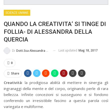
MA...
CIVILE E SOCIALE
SCIENZE UMANE
QUANDO LA CREATIVITA’ SI TINGE DI
FOLLIA- DI ALESSANDRA DELLA
QUERCIA
Last updated
Mag 18, 2017
Di
Dott.ssa Alessandra Della Quercia
0
Share
Creatività
: la prodigiosa abilità di mettere in sinergia gli
ingranaggi della mente e del corpo, originando perle di rara
bellezza. Infinite concezioni si susseguono e si fondono
conferendo un irresistibile fascino a questa parola così
variegata e multiforme.