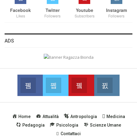
Facebook
Twitter
Youtube
Instagram
Likes
Followers
Subscribers
Followers
ADS
Facebook
Twitter
Youtube
Instagram
Join us on Facebook
Join us on Twitter
Join us on Youtube
Join us on
Home
Attualità
Antropologia
Medicina
Pedagogia
Psicologia
Scienze Umane
Contattaci