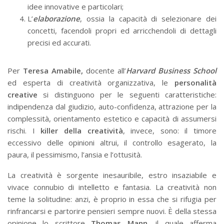
idee innovative e particolari;
L’
elaborazione
, ossia la capacità di selezionare dei
concetti, facendoli propri ed arricchendoli di dettagli
precisi ed accurati.
Per
Teresa
Amabile,
docente all’
Harvard Business School
ed esperta di creatività organizzativa, le
personalità
creative
si distinguono per le seguenti caratteristiche:
indipendenza dal giudizio, auto-confidenza, attrazione per la
complessità, orientamento estetico e capacità di assumersi
rischi. I
killer della creatività
, invece, sono: il timore
eccessivo delle opinioni altrui, il controllo esagerato, la
paura, il pessimismo, l’ansia e l’ottusità.
La creatività è sorgente inesauribile, estro insaziabile e
vivace connubio di intelletto e fantasia. La creatività non
teme la solitudine: anzi, è proprio in essa che si rifugia per
rinfrancarsi e partorire pensieri sempre nuovi. È della stessa
opinione lo scrittore
T
homas Mann
, il quale afferma