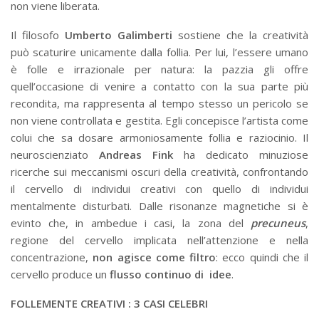
non viene liberata.
Il filosofo
Umberto
Galimberti
sostiene che la creatività
può scaturire unicamente dalla follia. Per lui, l’essere umano
è folle e irrazionale per natura: la pazzia gli offre
quell’occasione di venire a contatto con la sua parte più
recondita, ma rappresenta al tempo stesso un pericolo se
non viene controllata e gestita. Egli concepisce l’artista come
colui che sa dosare armoniosamente follia e raziocinio. Il
neuroscienziato
Andreas Fink
ha dedicato minuziose
ricerche sui meccanismi oscuri della creatività, confrontando
il cervello di individui creativi con quello di individui
mentalmente disturbati. Dalle risonanze magnetiche si è
evinto che, in ambedue i casi, la zona del
precuneus
,
regione del cervello implicata nell’attenzione e nella
concentrazione,
non agisce come filtro
: ecco quindi che il
cervello produce un
flusso continuo di idee
.
FOLLEMENTE CREATIVI : 3 CASI CELEBRI