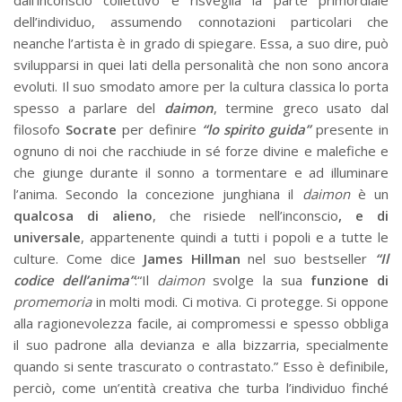
dell’individuo, assumendo connotazioni particolari che
neanche l’artista è in grado di spiegare. Essa, a suo dire, può
svilupparsi in quei lati della personalità che non sono ancora
evoluti. Il suo smodato amore per la cultura classica lo porta
spesso a parlare del
daimon
, termine greco usato dal
filosofo
Socrate
per definire
“lo spirito guida”
presente in
ognuno di noi che racchiude in sé forze divine e malefiche e
che giunge durante il sonno a tormentare e ad illuminare
l’anima. Secondo la concezione junghiana il
daimon
è un
qualcosa di alieno
, che risiede nell’inconscio
, e di
universale
, appartenente quindi a tutti i popoli e a tutte le
culture. Come dice
James
Hillman
nel suo bestseller
“Il
codice dell’anima”
:“Il
daimon
svolge la sua
funzione di
promemoria
in molti modi. Ci motiva. Ci protegge. Si oppone
alla ragionevolezza facile, ai compromessi e spesso obbliga
il suo padrone alla devianza e alla bizzarria, specialmente
quando si sente trascurato o contrastato.” Esso è definibile,
perciò, come un’entità creativa che turba l’individuo finché