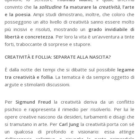
convinto che
la
solitudine
fa maturare la
creatività
,
l’arte
e la poesia
. Ampi studi dimostrano, inoltre, che coloro che
posseggono un alto livello di creatività sanno essere molto
più incisivi e risoluti, mostrando un
grado invidiabile di
libertà e concretezza
. Per loro la vita è un’avventura a tinte
forti, traboccante di sorprese e stupore.
CREATIVITÀ E FOLLIA: SEPARATE ALLA NASCITA?
È dalla notte dei tempi che si dibatte sul possibile
legame
tra creatività e follia
. La tematica è da sempre oggetto di
argute e stimolanti discussioni.
Per
Sigmund
Freud
la creatività deriva da un conflitto
psichico e rappresenta il rimedio per risolverlo. Per lui le
opere creative nascono da desideri, turbamenti e disagi che
si tramutano in arte. Per
Carl
Jung
la creatività porta con sé
un qualcosa di profondo e visionario: essa attinge
dall’inconscio collettivo e risveglia la parte primordiale