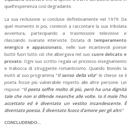
quell’esperienza così degradante.
La sua reclusione si concluse definitivamente nel 1979. Da
quel momento in poi, cominciò a raccontare la sua tribolata
avventura, partecipando a trasmissioni televisive e
rilasciando svariate interviste. Dotata di
temperamento
energico e appassionato
, nelle sue incantevoli poesie
buttò fuori tutto ciò che albergava nel suo
cuore delicato e
provato
. Ogni suo scritto regala un prezioso insegnamento
e trabocca di struggente romanticismo. Quando Bonolis la
invitò al suo programma
“
Il senso della vita
”
le chiese se il
poeta fosse più vulnerabile rispetto alle altre persone. Lei
rispose:
“
Il poeta soffre molto di più, però ha una dignità
tale che non si difende neanche alle volte. Io il male l’ho
accettato ed è diventato un vestito incandescente.
È
diventato poesia.
È
diventato fuoco d’amore per gli altri
.”
CONCLUDENDO…