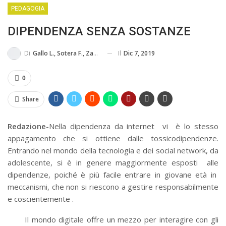
PEDAGOGIA
BUSSOLA PSICOLOGICA TRA PROTEZIONE E BUON SENSO
DIPENDENZA SENZA SOSTANZE
IN...
Il
Dic 7, 2019
Di
Gallo L., Sotera F., Zamponi F., Martina A., Tontodonati M., Di Brigida C.
0
Share
Redazione-
Nella dipendenza da internet vi è lo stesso
appagamento che si ottiene dalle tossicodipendenze.
Entrando nel mondo della tecnologia e dei social network, da
adolescente, si è in genere maggiormente esposti alle
dipendenze, poiché è più facile entrare in giovane età in
meccanismi, che non si riescono a gestire responsabilmente
e coscientemente .
Il mondo digitale offre un mezzo per interagire con gli