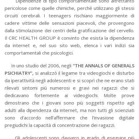
Dipendenze di tipo comportamentale sono altrettanto
pericolose come quelle chimiche, perché utilizzano gli stessi
circuiti cerebrali. I teenagers rischiano maggiormente di
cadere vittime delle sensazioni piacevoli, che provengono
dalla stimolazione dei centri della gratificazione del cervello.
Il CRC HEALTH GROUP è convinto che esista la dipendenza
da internet e, nel suo sito web, elenca i vari indizi sia
comportamentali che psicologici.
In uno studio del 2006, negli
“THE ANNALS OF GENERALS
PSICHIATRY”,
si analizzò il legame tra videogiochi e disturbo
da iperattività negli adolescenti e si scoprì che ne erano stati
rilevati sintomi più numerosi e gravi nei ragazzi che si
dedicavano fortemente ai videogiochi. Molte prove
dimostrano che i giovani sono più soggetti rispetto agli
adulti alla dipendenza da internet, ma non tutti gli scienziati
sono d’accordo nell’affermare che l’invasione digitale
pregiudichi la capacità di concentrazione dei ragazzi.
Gli adolescenti sono davvero in grado di eseguire più