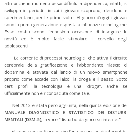
altri anche in momenti assai difficili: la dipendenza, infatti, si
sviluppa in periodi in cui i giovani scoprono, decidono e
sperimentano ,per le prime volte. Al giorno d’oggi i giovani
sono la prima generazione esposta a influenze tecnologiche.
Esse costituiscono l’ennesima occasione di inseguire le
novità ed è molto facile stimolare il cervello degli
adolescenti.
La corrente di processi neurologici, che attiva il circuito
cerebrale della gratificazione e l’abbondante rilascio di
dopamina è attivata dal lancio di un nuovo smartphone
proprio come accade con l’alcol, la droga e il sesso. Sotto
certi profili la tecnologia è una “droga”, anche se
ufficialmente non è riconosciuta come tale.
Nel 2013 è stata però aggiunta, nella quinta edizione del
MANUALE DIAGNOSTICO E STATISTICO DEI DISTURBI
MENTALI (DSM-5),
la voce “disturbo da gioco su internet”.
Vi sono crescenti prove che l’uso eccessivo di internet ha