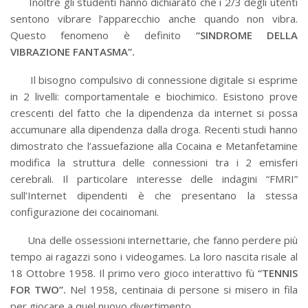
Inoltre gli studenti hanno dichiarato che i 2/3 degli utenti
sentono vibrare l’apparecchio anche quando non vibra.
Questo fenomeno è definito
“SINDROME DELLA
VIBRAZIONE FANTASMA”.
Il bisogno compulsivo di connessione digitale si esprime
in 2 livelli: comportamentale e biochimico. Esistono prove
crescenti del fatto che la dipendenza da internet si possa
accumunare alla dipendenza dalla droga. Recenti studi hanno
dimostrato che l’assuefazione alla Cocaina e Metanfetamine
modifica la struttura delle connessioni tra i 2 emisferi
cerebrali. Il particolare interesse delle indagini “FMRI”
sull’Internet dipendenti è che presentano la stessa
configurazione dei cocainomani.
Una delle ossessioni internettarie, che fanno perdere più
tempo ai ragazzi sono i videogames. La loro nascita risale al
18 Ottobre 1958. Il primo vero gioco interattivo fù
“TENNIS
FOR TWO”.
Nel 1958, centinaia di persone si misero in fila
per giocare a quel nuovo divertimento.