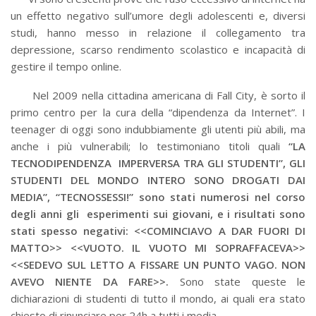
un effetto negativo sull’umore degli adolescenti e, diversi
studi, hanno messo in relazione il collegamento tra
depressione, scarso rendimento scolastico e incapacità di
gestire il tempo online.
Nel 2009 nella cittadina americana di Fall City, è sorto il
primo centro per la cura della “dipendenza da Internet”. I
teenager di oggi sono indubbiamente gli utenti più abili, ma
anche i più vulnerabili; lo testimoniano titoli quali
“LA
TECNODIPENDENZA IMPERVERSA TRA GLI STUDENTI”, GLI
STUDENTI DEL MONDO INTERO SONO DROGATI DAI
MEDIA”, “TECNOSSESSI!” sono stati numerosi nel corso
degli anni gli esperimenti sui giovani, e i risultati sono
stati spesso negativi: <<COMINCIAVO A DAR FUORI DI
MATTO>> <<VUOTO. IL VUOTO MI SOPRAFFACEVA>>
<<SEDEVO SUL LETTO A FISSARE UN PUNTO VAGO. NON
AVEVO NIENTE DA FARE>>.
Sono state queste le
dichiarazioni di studenti di tutto il mondo, ai quali era stato
chiesto di rinunciare per 24h a tutti i media.