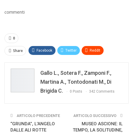
commenti
0
Share
Facebook
Twitter
ReddIt
WhatsApp
Pinterest
E-mail
Gallo L., Sotera F., Zamponi F.,
Print
Martina A., Tontodonati M., Di
Brigida C.
0 Posts
342 Comments
ARTICOLO PRECEDENTE
ARTICOLO SUCCESSIVO
“GRUNDA”, L’ANGELO
MUSEO ASCIONE: IL
DALLE ALI ROTTE
TEMPO, LA SOLITUDINE,