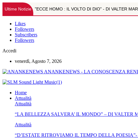
Ultime Notizie
"ECCE HOMO : IL VOLTO DI DIO" - DI VALTER M
SQUARCI DI VITA INTELLETTUALE ITALIANA A FI
Likes
Followers
Subscribers
OLTRE L'IMMAGINE: LA RISONANZA MAGNETICA M
Followers
TEMI VARI DI ASTROLOGIA-DOTT.RE MARCO CAL
Accedi
venerdì, Agosto 7, 2026
PSICOPATOLOGIA DA WEB. IL RUOLO DELLA PREVE
ANANKENEWS - LA CONOSCENZA REND
"LA BELLEZZA SALVERA' IL MONDO" - DI VALTE
"D’ESTATE RITROVIAMO IL TEMPO DELLA POESIA
Home
Attualità
SQUARCI DI VITA INTELLETTUALE ITALIANA A FI
Attualità
“LA BELLEZZA SALVERA’ IL MONDO” – DI VALTER
JOELE SEMPLICINO, LA VOCE GIOVANE DELL’IMP
Attualità
BAMBINI E ADOLESCENTI AL SICURO IN ESTATE:
“D’ESTATE RITROVIAMO IL TEMPO DELLA POESIA”-