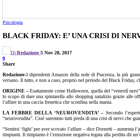
Psicologia
BLACK FRIDAY: E’ UNA CRISI DI NE
Di
Redazione
Il
Nov 28, 2017
0
Share
Redazione-
I dipendenti Amazon della sede di Piacenza, la più grande
versano. Il tutto, e non a caso, proprio nel periodo del Black Friday, c
ORIGINE –
Esattamente come Halloween, quella del “venerdì nero” è
lo scopo di dare una spintarella allo shopping natalizio grazie alle 
l’affare in una caccia frenetica che sconfina nella mania.
LA FEBBRE DELLA ‘NEUROVENDITA’ –
Secondo l’esper
“neurovendita”. Cioè saremmo tutti preda di una crisi di nervi che guida
“Sentirsi ‘fighi’ per aver scovato l’affare – dice Dornetti – aumenta l
rimpianti. Il rimpianto è l’emozione negativa legata alla perdita dii u