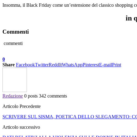
Insomma, il Black Friday come un’estensione del classico shopping co
in 
Commenti
commenti
0
Share
Facebook
Twitter
ReddIt
WhatsApp
Pinterest
E-mail
Print
Redazione
0 posts
342 comments
Articolo Precedente
SCRIVERE SUL SISMA, POETICA DELLO SLEGAMENTO: CO
Articolo successivo