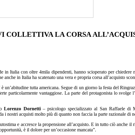
RVI COLLETTIVA LA CORSA ALL’ACQU
 in Italia con oltre 4mila dipendenti, hanno scioperato per chiedere m
he anche in Italia ha scatenato una vera e propria corsa all’acquisto scon
 un’abitudine tutta americana. Segue di un giorno la festa del Ringra
offerte particolarmente vantaggiose. La parte del protagonista lo svolge
to
Lorenzo Dornetti
– psicologo specializzato al San Raffaele di M
 i nostri acquisti molto più di quanto non faccia la parte razionale di n
’autostima e accresce la propensione all’acquisto. E in tutto ciò anche il
n’opportunità, è il dolore per un’occasione mancata”.