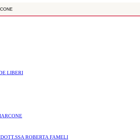
ARCONE
NE XIX SECOLO CON I ”CLERICI VAGANTES PER UN SELVATICO MA..
ULTIPARAMETRICA È LA NUOVA FRONTIERA DELLA DIAGNOSTICA D
ZOLI
NZIONE DIGITALE NEI BAMBINI E NEGLI ADOLESCENTI. INTE...
E LIBERI
R MARCONE
"- DOTT.SSA ROBERTA FAMELI
NE XIX SECOLO CON I ”CLERICI VAGANTES PER UN SELVATICO MA..
 MARCONE
EGNO CIVILE E SOCIALE
 LA BUSSOLA PSICOLOGICA TRA PROTEZIONE E BUON SENSO IN...
 DOTT.SSA ROBERTA FAMELI