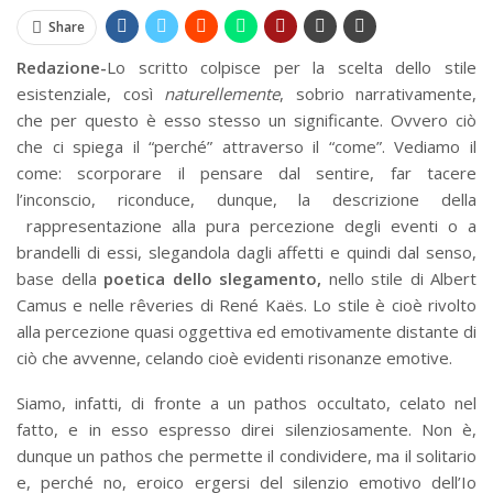
Share
Redazione-
Lo scritto colpisce per la scelta dello stile
esistenziale, così
naturellemente
, sobrio narrativamente,
che per questo è esso stesso un significante. Ovvero ciò
che ci spiega il “perché” attraverso il “come”. Vediamo il
come: scorporare il pensare dal sentire, far tacere
l’inconscio, riconduce, dunque, la descrizione della
rappresentazione alla pura percezione degli eventi o a
brandelli di essi, slegandola dagli affetti e quindi dal senso,
base della
poetica dello
slegamento,
nello stile di Albert
Camus e nelle rêveries di René Kaës. Lo stile è cioè rivolto
alla percezione quasi oggettiva ed emotivamente distante di
ciò che avvenne, celando cioè evidenti risonanze emotive.
Siamo, infatti, di fronte a un pathos occultato, celato nel
fatto, e in esso espresso direi silenziosamente. Non è,
dunque un pathos che permette il condividere, ma il solitario
e, perché no, eroico ergersi del silenzio emotivo dell’Io