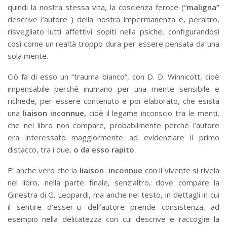
quindi la nostra stessa vita, la coscienza feroce (“
maligna”
descrive l’autore ) della nostra impermanenza e, peraltro,
risvegliato lutti affettivi sopiti nella psiche, configurandosi
così come un realtà troppo dura per essere pensata da una
sola mente.
Ciò fa di esso un “trauma bianco”, con D. D. Winnicott, cioè
impensabile perché inumano per una mente sensibile e
richiede, per essere contenuto e poi elaborato, che esista
una
liaison inconnue,
cioè il legame inconscio tra le menti,
che nel libro non compare, probabilmente perché l’autore
era interessato maggiormente ad evidenziare il primo
distacco, tra i due,
o da esso rapito
.
E’ anche vero che la
liaison inconnue
con il vivente si rivela
nel libro, nella parte finale, senz’altro, dove compare la
Ginestra di G. Leopardi, ma anche nel testo, in dettagli in cui
il sentire d’esser-ci dell’autore prende consistenza, ad
esempio nella delicatezza con cui descrive e raccoglie la