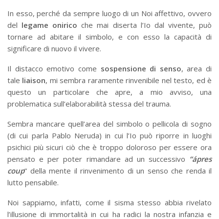
In esso, perché da sempre luogo di un Noi affettivo, ovvero
del
legame onirico
che mai diserta l’Io dal vivente, può
tornare ad abitare il simbolo, e con esso la capacità di
significare di nuovo il vivere.
Il distacco emotivo come
sospensione di senso
, area di
tale
liaison
, mi sembra raramente rinvenibile nel testo, ed è
questo un particolare che apre, a mio avviso, una
problematica sull’elaborabilità stessa del trauma.
Sembra mancare quell’area del simbolo o pellicola di sogno
(di cui parla Pablo Neruda) in cui l’Io può riporre in luoghi
psichici più sicuri ciò che è troppo doloroso per essere ora
pensato e per poter rimandare ad un successivo
“
ápres
coup
” della mente il rinvenimento di un senso che renda il
lutto pensabile.
Noi sappiamo, infatti, come il sisma stesso abbia rivelato
l’illusione di immortalità in cui ha radici la nostra infanzia e