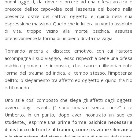
buoni oggetti, da dover ricorrere ad una difesa arcaica e
precoce dell’Io: capovolse così l’assenza del buono nella
presenza ostile del cattivo oggetto e quindi nella sua
espressione massima. Quello che in lui era un vuoto assoluto
di vita, troppo vicino alla morte psichica, assunse
difensivamente la forma di un pieno di vita malvagia.
Tornando ancora al distacco emotivo, con cui l’autore
accompagna il suo viaggio, esso rispecchia bene una difesa
psichica primaria e inconscia, che cancella illusoriamente
l’orma del trauma ed indica, al tempo stesso, l’impotenza
dell’Io: lo slegamento tra affetto ed oggetto e quindi fra l’Io
ed il mondo.
Uno stile così composto che slega gli affetti dagli oggetti
ovvero dagli eventi, (“ sono rimasto senza cuore” dice
Umberto, in un punto, dopo aver incontrato un suo ex
studente,) esprime una
prima forma
psichica necessaria
di distacco di fronte al trauma, come reazione silenziosa
alla rivelazione del sisma
dell’assenza di senso del vivere.