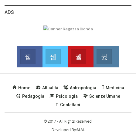
ADS
Facebook
Twitter
Youtube
Instagram
Join us on Facebook
Join us on Twitter
Join us on Youtube
Join us on
Home
Attualità
Antropologia
Medicina
Pedagogia
Psicologia
Scienze Umane
Contattaci
© 2017 - All Rights Reserved.
Developed By:
M.M.