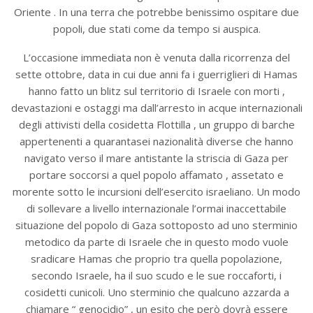
Oriente . In una terra che potrebbe benissimo ospitare due
popoli, due stati come da tempo si auspica.
L’occasione immediata non è venuta dalla ricorrenza del
sette ottobre, data in cui due anni fa i guerriglieri di Hamas
hanno fatto un blitz sul territorio di Israele con morti ,
devastazioni e ostaggi ma dall’arresto in acque internazionali
degli attivisti della cosidetta Flottilla , un gruppo di barche
appertenenti a quarantasei nazionalità diverse che hanno
navigato verso il mare antistante la striscia di Gaza per
portare soccorsi a quel popolo affamato , assetato e
morente sotto le incursioni dell’esercito israeliano. Un modo
di sollevare a livello internazionale l’ormai inaccettabile
situazione del popolo di Gaza sottoposto ad uno sterminio
metodico da parte di Israele che in questo modo vuole
sradicare Hamas che proprio tra quella popolazione,
secondo Israele, ha il suo scudo e le sue roccaforti, i
cosidetti cunicoli. Uno sterminio che qualcuno azzarda a
chiamare “ genocidio” , un esito che però dovrà essere