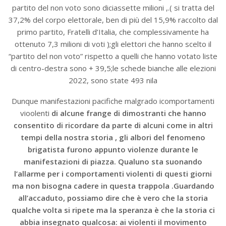
partito del non voto sono diciassette milioni ,.( si tratta del
37,2% del corpo elettorale, ben di più del 15,9% raccolto dal
primo partito, Fratelli d’Italia, che complessivamente ha
ottenuto 7,3 milioni di voti );gli elettori che hanno scelto il
“partito del non voto” rispetto a quelli che hanno votato liste
di centro-destra sono + 39,5;le schede bianche alle elezioni
2022, sono state 493 nila
Dunque manifestazioni pacifiche malgrado icomportamenti
vioolenti
di alcune frange di dimostranti che hanno
consentito di ricordare da parte di alcuni come in altri
tempi della nostra storia , gli albori del fenomeno
brigatista furono appunto violenze durante le
manifestazioni di piazza. Qualuno sta suonando
l’allarme per i comportamenti violenti di questi giorni
ma non bisogna cadere in questa trappola .Guardando
all’accaduto, possiamo dire che è vero che la storia
qualche volta si ripete ma la speranza è che la storia ci
abbia insegnato qualcosa: ai violenti il movimento