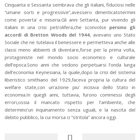
Cinquanta e Sessanta sembrava che gli italiani, fiduciosi nelle
“umane sorti e progressive”,avessero dimenticatotermini
come poverta’ e miseria.Gli anni Settanta, pur vivendo gli
italiani in una crisi petrolifera,che sconvolse
persino gli
accordi di Bretton Woods del 1944
, avevano uno Stato
Sociale che ne tutelava il benessere e permetteva anche alle
classi meno abbienti di diventare,forse per la prima volta,
protagoniste nel mondo socio economico e culturale
dell’epoca.Sono anni che vedono perpetuarsi l’onda lunga
dell’economia Keynesiana, la quale,dopo la crisi del sistema
liberistico smithiano del 1929,faceva propria la cultura del
welfare state,con un’azione piu’ incisiva dello Stato in
economia.In quegli anni, tuttavia, furono commessi degli
errori,ossia il mancato rispetto per l’ambiente, che
determino’un inquinamento senza uguali, e la nascita del
debito pubblico, la cui morsa ci “stritola” ancora oggi.