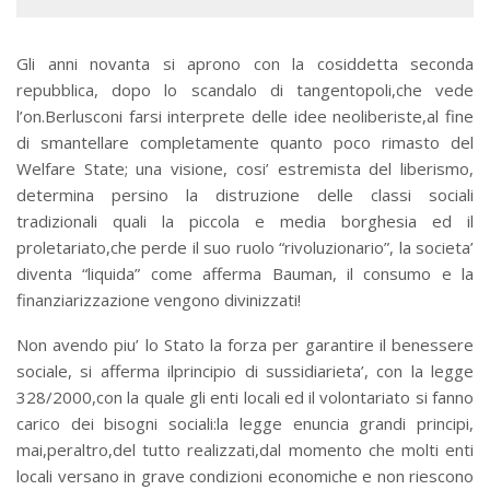
Gli anni novanta si aprono con la cosiddetta seconda
repubblica, dopo lo scandalo di tangentopoli,che vede
l’on.Berlusconi farsi interprete delle idee neoliberiste,al fine
di smantellare completamente quanto poco rimasto del
Welfare State; una visione, cosi’ estremista del liberismo,
determina persino la distruzione delle classi sociali
tradizionali quali la piccola e media borghesia ed il
proletariato,che perde il suo ruolo “rivoluzionario”, la societa’
diventa “liquida” come afferma Bauman, il consumo e la
finanziarizzazione vengono divinizzati!
Non avendo piu’ lo Stato la forza per garantire il benessere
sociale, si afferma ilprincipio di sussidiarieta’, con la legge
328/2000,con la quale gli enti locali ed il volontariato si fanno
carico dei bisogni sociali:la legge enuncia grandi principi,
mai,peraltro,del tutto realizzati,dal momento che molti enti
locali versano in grave condizioni economiche e non riescono