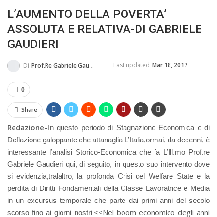
L’AUMENTO DELLA POVERTA’
BUSSOLA PSICOLOGICA TRA PROTEZIONE E BUON SENSO
ASSOLUTA E RELATIVA-DI GABRIELE
IN...
GAUDIERI
Last updated
Mar 18, 2017
Di
Prof.re Gabriele Gaudieri
0
Share
Redazione
–
In questo periodo di Stagnazione Economica e di
Deflazione galoppante che attanaglia L’Italia,ormai, da decenni, è
interessante l’analisi Storico-Economica che fa L’Ill.mo Prof.re
Gabriele Gaudieri qui, di seguito, in questo suo intervento dove
si evidenzia,tralaltro, la profonda Crisi del Welfare State e la
perdita di Diritti Fondamentali della Classe Lavoratrice e Media
in un excursus temporale che parte dai primi anni del secolo
<<Nel boom economico degli anni
scorso fino ai giorni nostri: