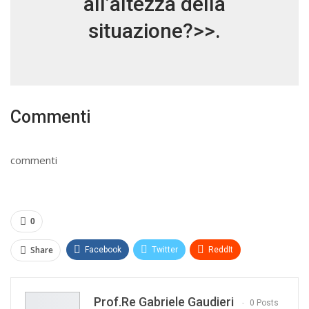
all’altezza della
situazione?>>.
Commenti
commenti
0
Share
Facebook
Twitter
ReddIt
WhatsApp
Pinterest
E-mail
Prof.re Gabriele Gaudieri
Print
0 Posts