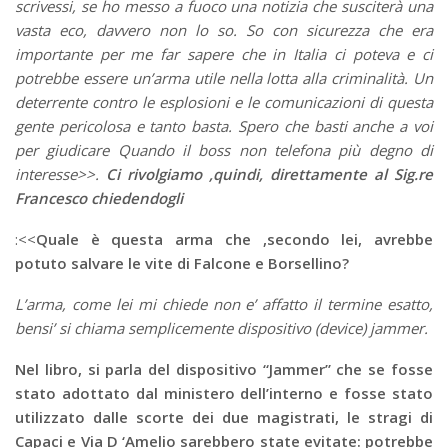
scrivessi, se ho messo a fuoco una notizia che susciterà una
vasta eco, davvero non lo so. So con sicurezza che era
importante per me far sapere che in Italia ci poteva e ci
potrebbe essere un’arma utile nella lotta alla criminalità. Un
deterrente contro le esplosioni e le comunicazioni di questa
gente pericolosa e tanto basta. Spero che basti anche a voi
per giudicare Quando il boss non telefona più degno di
interesse>>.
Ci rivolgiamo ,quindi, direttamente al Sig.re
Francesco chiedendogli
:<<
Quale è questa arma che ,secondo lei, avrebbe
potuto salvare le vite di Falcone e Borsellino?
L’arma, come lei mi chiede non e’ affatto il termine esatto,
bensi’ si chiama semplicemente dispositivo (device) jammer.
Nel libro, si parla del dispositivo “Jammer” che se fosse
stato adottato dal ministero dell’interno e fosse stato
utilizzato dalle scorte dei due magistrati, le stragi di
Capaci e Via D ‘Amelio sarebbero state evitate: potrebbe