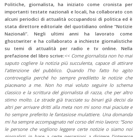
Politiche, giornalista, ha iniziato come cronista per
importanti testate nazionali e locali, ha collaborato con
alcuni periodici di attualità occupandosi di politica ed è
stata direttore editoriale del quotidiano online “Notizie
Nazionali”. Negli ultimi anni ha lavorato come
ghostwriter e ha collaborato a inchieste giornalistiche
su temi di attualità per radio e tv online. Nella
prefazione del libro scrive:
<< Come giornalista non ho mai
saputo cogliere la notizia più succulenta, capace di attirare
l’attenzione del pubblico. Quando l’ho fatto ho agito
controvoglia perché ho sempre prediletto le notizie che
piacevano a me. Non ho mai voluto seguire lo schema
classico e la scrittura del giornalista di razza, che per altro
stimo molto. Le strade già tracciate su binari già decisi da
altri per arrivare dritti alla meta non mi sono mai piaciute e
ho sempre preferito le fantasiose mulattiere. Una domanda
mi ha sempre accompagnato nel corso del mio lavoro: “Sono
le persone che vogliono leggere certe notizie o siamo noi
giornalisti in base a certe percezioni a dirigere l’interesse