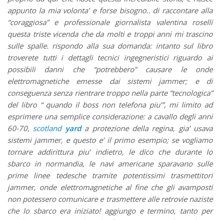
appunto la mia volonta’ e forse bisogno.. di raccontare alla
“coraggiosa” e professionale giornalista valentina roselli
questa triste vicenda che da molti e troppi anni mi trascino
sulle spalle. rispondo alla sua domanda: intanto sul libro
troverete tutti i dettagli tecnici ingegneristici riguardo ai
possibili danni che “potrebbero” causare le onde
elettromagnetiche emesse dai sistemi jammer; e di
conseguenza senza rientrare troppo nella parte “tecnologica”
del libro “ quando il boss non telefona piu’”, mi limito ad
esprimere una semplice considerazione: a cavallo degli anni
60-70,
scotland
yard
a protezione della regina, gia’ usava
sistemi jammer, e questo e’ il primo esempio; se vogliamo
tornare addirittura piu’ indietro, le dico che durante lo
sbarco in normandia, le navi americane sparavano sulle
prime linee tedesche tramite potentissimi trasmettitori
jammer, onde elettromagnetiche al fine che gli avamposti
non potessero comunicare e trasmettere alle retrovie naziste
che lo sbarco era iniziato! aggiungo e termino, tanto per