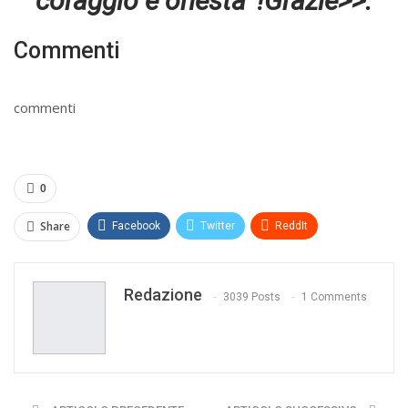
coraggio e onesta’ !Grazie>>.
Commenti
commenti
0
Share
Facebook
Twitter
ReddIt
WhatsApp
Pinterest
E-mail
Redazione
Print
3039 Posts
1 Comments