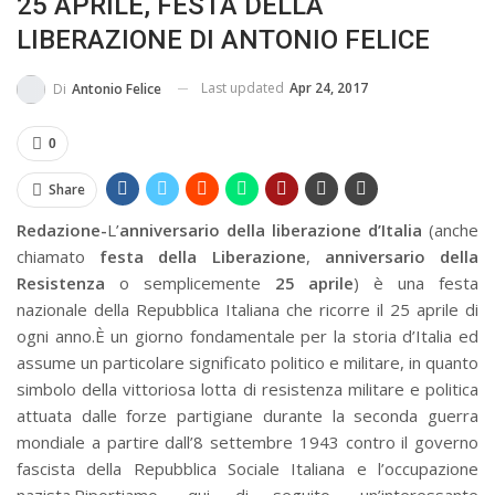
25 APRILE, FESTA DELLA
BUSSOLA PSICOLOGICA TRA PROTEZIONE E BUON SENSO
LIBERAZIONE DI ANTONIO FELICE
IN...
Last updated
Apr 24, 2017
Di
Antonio Felice
0
Share
Redazione-
L’
anniversario della liberazione d’Italia
(anche
chiamato
festa della Liberazione
,
anniversario della
Resistenza
o semplicemente
25 aprile
) è una festa
nazionale della Repubblica Italiana che ricorre il 25 aprile di
ogni anno.È un giorno fondamentale per la storia d’Italia ed
assume un particolare significato politico e militare, in quanto
simbolo della vittoriosa lotta di resistenza militare e politica
attuata dalle forze partigiane durante la seconda guerra
mondiale a partire dall’8 settembre 1943 contro il governo
fascista della Repubblica Sociale Italiana e l’occupazione
nazista.Riportiamo, qui di seguito, un’interessante