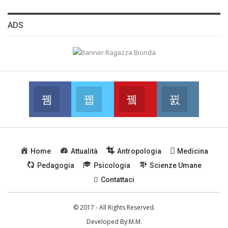
ADS
Facebook
Twitter
Youtube
Instagram
Join us on Facebook
Join us on Twitter
Join us on Youtube
Join us on
Home
Attualità
Antropologia
Medicina
Pedagogia
Psicologia
Scienze Umane
Contattaci
© 2017 - All Rights Reserved.
Developed By:
M.M.