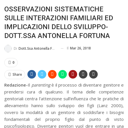
OSSERVAZIONI SISTEMATICHE
IN...
SULLE INTERAZIONI FAMILIARI ED
IMPLICAZIONI DELLO SVILUPPO-
DOTT.SSA ANTONELLA FORTUNA
Il
Mar 26, 2018
Di
Dott.ssa Antonella Fortuna
0
Share
Redazione-
Il
parenting
è il processo di diventare genitore e
prendersi cura di qualcuno. Il tema delle competenze
genitoriali centra l’attenzione sull’influenza che le pratiche di
allevamento hanno sullo sviluppo dei figli (Lanz 2000),
ovvero la modalità di un genitore di soddisfare i bisogni
fondamentali del proprio figlio dal punto di visto
psicofisiologico. Diventare genitori vuol dire entrare in una