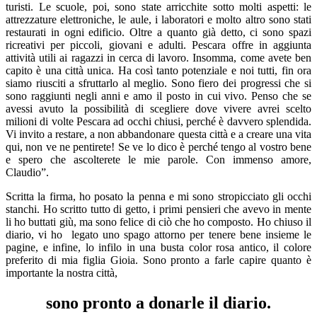
turisti. Le scuole, poi, sono state arricchite sotto molti aspetti: le
attrezzature elettroniche, le aule, i laboratori e molto altro sono stati
restaurati in ogni edificio. Oltre a quanto già detto, ci sono spazi
ricreativi per piccoli, giovani e adulti. Pescara offre in aggiunta
attività utili ai ragazzi in cerca di lavoro. Insomma, come avete ben
capito è una città unica. Ha così tanto potenziale e noi tutti, fin ora
siamo riusciti a sfruttarlo al meglio. Sono fiero dei progressi che si
sono raggiunti negli anni e amo il posto in cui vivo. Penso che se
avessi avuto la possibilità di scegliere dove vivere avrei scelto
milioni di volte Pescara ad occhi chiusi, perché è davvero splendida.
Vi invito a restare, a non abbandonare questa città e a creare una vita
qui, non ve ne pentirete! Se ve lo dico è perché tengo al vostro bene
e spero che ascolterete le mie parole. Con immenso amore,
Claudio”.
Scritta la firma, ho posato la penna e mi sono stropicciato gli occhi
stanchi. Ho scritto tutto di getto, i primi pensieri che avevo in mente
li ho buttati giù, ma sono felice di ciò che ho composto. Ho chiuso il
diario, vi ho legato uno spago attorno per tenere bene insieme le
pagine, e infine, lo infilo in una busta color rosa antico, il colore
preferito di mia figlia Gioia. Sono pronto a farle capire quanto è
importante la nostra città,
sono pronto a donarle il diario.