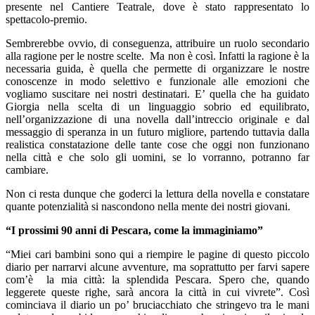
presente nel Cantiere Teatrale, dove è stato rappresentato lo
spettacolo-premio.
Sembrerebbe ovvio, di conseguenza, attribuire un ruolo secondario
alla ragione per le nostre scelte. Ma non è così. Infatti la ragione è la
necessaria guida, è quella che permette di organizzare le nostre
conoscenze in modo selettivo e funzionale alle emozioni che
vogliamo suscitare nei nostri destinatari. E’ quella che ha guidato
Giorgia nella scelta di un linguaggio sobrio ed equilibrato,
nell’organizzazione di una novella dall’intreccio originale e dal
messaggio di speranza in un futuro migliore, partendo tuttavia dalla
realistica constatazione delle tante cose che oggi non funzionano
nella città e che solo gli uomini, se lo vorranno, potranno far
cambiare.
Non ci resta dunque che goderci la lettura della novella e constatare
quante potenzialità si nascondono nella mente dei nostri giovani.
“I prossimi 90 anni di Pescara, come la immaginiamo”
“Miei cari bambini sono qui a riempire le pagine di questo piccolo
diario per narrarvi alcune avventure, ma soprattutto per farvi sapere
com’è la mia città: la splendida Pescara. Spero che, quando
leggerete queste righe, sarà ancora la città in cui vivrete”. Così
cominciava il diario un po’ bruciacchiato che stringevo tra le mani