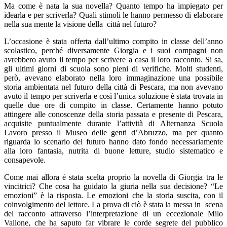
Ma come è nata la sua novella? Quanto tempo ha impiegato per
idearla e per scriverla? Quali stimoli le hanno permesso di elaborare
nella sua mente la visione della città nel futuro?
L’occasione è stata offerta dall’ultimo compito in classe dell’anno
scolastico, perché diversamente Giorgia e i suoi compagni non
avrebbero avuto il tempo per scrivere a casa il loro racconto. Si sa,
gli ultimi giorni di scuola sono pieni di verifiche. Molti studenti,
però, avevano elaborato nella loro immaginazione una possibile
storia ambientata nel futuro della città di Pescara, ma non avevano
avuto il tempo per scriverla e così l’unica soluzione è stata trovata in
quelle due ore di compito in classe. Certamente hanno potuto
attingere alle conoscenze della storia passata e presente di Pescara,
acquisite puntualmente durante l’attività di Alternanza Scuola
Lavoro presso il Museo delle genti d’Abruzzo, ma per quanto
riguarda lo scenario del futuro hanno dato fondo necessariamente
alla loro fantasia, nutrita di buone letture, studio sistematico e
consapevole.
Come mai allora è stata scelta proprio la novella di Giorgia tra le
vincitrici? Che cosa ha guidato la giuria nella sua decisione? “Le
emozioni” è la risposta. Le emozioni che la storia suscita, con il
coinvolgimento del lettore. La prova di ciò è stata la messa in scena
del racconto attraverso l’interpretazione di un eccezionale Milo
Vallone, che ha saputo far vibrare le corde segrete del pubblico