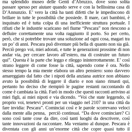
ma splendido museo delle Genti d’Abruzzo, dove sono solita
passare spesso per aiutare quando serve e con la bellissima casa di
D’Annunzio. E’ vero la città ha tanti difetti che le impediscono di
brillare in tutte le possibilità che possiede. Il mare, cari bambini, è
inquinato ed è tutta colpa di una inefficiente struttura portuale. I
rifiuti che le industrie scaricano nel fiume “Pescara” non riescono a
defluire correttamente una volta raggiunto il porto. So per certo,
però, che si potrebbe trovare una soluzione ad ogni cosa, magari tra
un po’ di anni. Pescara può diventare più bella di quanto non sia già.
Perciò prego voi, miei adorati, e tutte le generazioni prossime di non
andar via, per cercare lavoro all’estero, ma di costruire un futuro
qui”. Questa è la parte che leggo e rileggo ininterrottamente. E’ così
strano leggere di come fosse la città, sapendo come è ora. Nello
stesso tempo la mia mente elabora un altro pensiero: sono davvero
amareggiato dal fatto che i nipoti della anziana autrice non abbiano
avuto la possibilità di leggere il diario e non siano rimasti qui,
pertanto ho deciso che riempirò le pagine restanti raccontando di
come è cambiata la città. Farò in modo che questi racconti arrivino ai
miei figli, ai miei nipoti e via dicendo. “Voi che state leggendo, sì
proprio voi, tenetevi pronti per un viaggio nel 2107 in una città da
fare invidia: Pescara”. Cominciai così e le parole scorrevano veloci
dalla mente alla penna, perciò continuai. “Da dove cominciare? Ci
sono così tante cose da dire, così tanti luoghi da descrivere, così
tante innovazioni da raccontare. Ma veniamo al dunque. Pescara è
diventata con gli anni un’enorme città che copre quasi tutto il