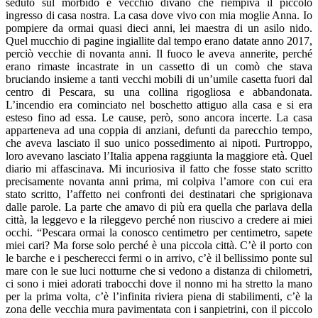
seduto sul morbido e vecchio divano che riempiva il piccolo
ingresso di casa nostra. La casa dove vivo con mia moglie Anna. Io
pompiere da ormai quasi dieci anni, lei maestra di un asilo nido.
Quel mucchio di pagine ingiallite dal tempo erano datate anno 2017,
perciò vecchie di novanta anni. Il fuoco le aveva annerite, perché
erano rimaste incastrate in un cassetto di un comò che stava
bruciando insieme a tanti vecchi mobili di un’umile casetta fuori dal
centro di Pescara, su una collina rigogliosa e abbandonata.
L’incendio era cominciato nel boschetto attiguo alla casa e si era
esteso fino ad essa. Le cause, però, sono ancora incerte. La casa
apparteneva ad una coppia di anziani, defunti da parecchio tempo,
che aveva lasciato il suo unico possedimento ai nipoti. Purtroppo,
loro avevano lasciato l’Italia appena raggiunta la maggiore età. Quel
diario mi affascinava. Mi incuriosiva il fatto che fosse stato scritto
precisamente novanta anni prima, mi colpiva l’amore con cui era
stato scritto, l’affetto nei confronti dei destinatari che sprigionava
dalle parole. La parte che amavo di più era quella che parlava della
città, la leggevo e la rileggevo perché non riuscivo a credere ai miei
occhi. “Pescara ormai la conosco centimetro per centimetro, sapete
miei cari? Ma forse solo perché è una piccola città. C’è il porto con
le barche e i pescherecci fermi o in arrivo, c’è il bellissimo ponte sul
mare con le sue luci notturne che si vedono a distanza di chilometri,
ci sono i miei adorati trabocchi dove il nonno mi ha stretto la mano
per la prima volta, c’è l’infinita riviera piena di stabilimenti, c’è la
zona delle vecchia mura pavimentata con i sanpietrini, con il piccolo