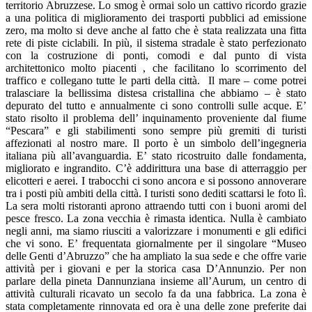
territorio Abruzzese. Lo smog è ormai solo un cattivo ricordo grazie
a una politica di miglioramento dei trasporti pubblici ad emissione
zero, ma molto si deve anche al fatto che è stata realizzata una fitta
rete di piste ciclabili. In più, il sistema stradale è stato perfezionato
con la costruzione di ponti, comodi e dal punto di vista
architettonico molto piacenti , che facilitano lo scorrimento del
traffico e collegano tutte le parti della città. Il mare – come potrei
tralasciare la bellissima distesa cristallina che abbiamo – è stato
depurato del tutto e annualmente ci sono controlli sulle acque. E’
stato risolto il problema dell’ inquinamento proveniente dal fiume
“Pescara” e gli stabilimenti sono sempre più gremiti di turisti
affezionati al nostro mare. Il porto è un simbolo dell’ingegneria
italiana più all’avanguardia. E’ stato ricostruito dalle fondamenta,
migliorato e ingrandito. C’è addirittura una base di atterraggio per
elicotteri e aerei. I trabocchi ci sono ancora e si possono annoverare
tra i posti più ambiti della città. I turisti sono dediti scattarsi le foto lì.
La sera molti ristoranti aprono attraendo tutti con i buoni aromi del
pesce fresco. La zona vecchia è rimasta identica. Nulla è cambiato
negli anni, ma siamo riusciti a valorizzare i monumenti e gli edifici
che vi sono. E’ frequentata giornalmente per il singolare “Museo
delle Genti d’Abruzzo” che ha ampliato la sua sede e che offre varie
attività per i giovani e per la storica casa D’Annunzio. Per non
parlare della pineta Dannunziana insieme all’Aurum, un centro di
attività culturali ricavato un secolo fa da una fabbrica. La zona è
stata completamente rinnovata ed ora è una delle zone preferite dai