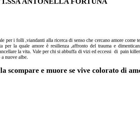
T.SSA ANTONELLA FORTUNA
le per i folli ,viandanti alla ricerca di senso che cercano amore come t
ata per la quale amore è resilienza ,affronto del trauma e dimenticanz
cellare la vita. Vale per chi si abbuffa di vizi ed eccessi di pain killer
o a nuove albe.
la scompare e muore se vive colorato di am