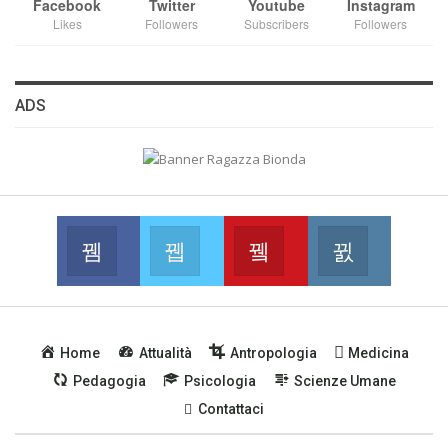
Facebook
Twitter
Youtube
Instagram
Likes
Followers
Subscribers
Followers
MA...
CIVILE E SOCIALE
ADS
Facebook
Twitter
Youtube
Instagram
Join us on Facebook
Join us on Twitter
Join us on Youtube
Join us on
Home
Attualità
Antropologia
Medicina
Pedagogia
Psicologia
Scienze Umane
Contattaci