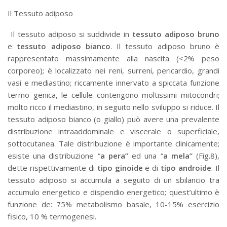
Il Tessuto adiposo
Il tessuto adiposo si suddivide in
tessuto adiposo bruno
e
tessuto adiposo bianco
. Il tessuto adiposo bruno è
rappresentato massimamente alla nascita (<2% peso
corporeo); è localizzato nei reni, surreni, pericardio, grandi
vasi e mediastino; riccamente innervato a spiccata funzione
termo genica, le cellule contengono moltissimi mitocondri;
molto ricco il mediastino, in seguito nello sviluppo si riduce. Il
tessuto adiposo bianco (o giallo) può avere una prevalente
distribuzione intraaddominale e viscerale o superficiale,
sottocutanea. Tale distribuzione è importante clinicamente;
esiste una distribuzione “
a pera”
ed una “
a mela”
(Fig.8),
dette rispettivamente di
tipo ginoide
e di
tipo androide
. Il
tessuto adiposo si accumula a seguito di un sbilancio tra
accumulo energetico e dispendio energetico; quest’ultimo è
funzione de: 75% metabolismo basale, 10-15% esercizio
fisico, 10 % termogenesi.