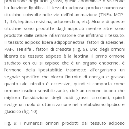
produzione degli acidi grassi, quello addominale o viscerale
ha funzione lipolitica. Il tessuto adiposo produce numerose
citochine coinvolte nelle vie dell’infiammazione (TNFα. MCP-
1, IL6, leptina, resistina, adiponectina, etc). Alcune di queste
citochine sono prodotte dagli adipociti mentre altre sono
prodotte dalle cellule infiammatorie che infiltrano il tessuto.
Il tessuto adiposo libera adipoponectina, fattori di adesione,
PAI-, TNFalfa , fattori di crescita (Fig. 9). Uno degli ormoni
liberati dal tessuto adiposo è la
leptina
, il primo ormone
studiato con cui si capisce che è un organo endocrino, è
l’ormone della lipostabilità: trasmette all’organismo un
segnale specifico che blocca l’introito di energia e grasso
quanto tale introito è eccessivo, quindi si comporta come
ormone insulino-sensibilizzante, cioè un ormone buono che
migliora l’ossidazione degli acidi grassi circolanti, quindi
svolge un ruolo di ottimizzazione nel metabolismo lipidico e
glucidico (fig. 10)
Fig. 9: i numerosi ormoni prodotti dal tessuto adiposo