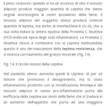
il peso corporeo: quando si ha un eccesso di cibo il tessuto
adiposo produce maggiori quantità di Leptina che danno
segnali anoressigeni ai centri ipotalamici della fame. Il
tessuto adiposo del soggetto obeso produce notevoli
quantità di leptina, ma anche di Interleuchina-6 (IL-6), che a
sua volta induce la sintesi epatica della Proteina C Reattiva
(PCR-molecola tipica degli stati infiammatori). La Proteina C
Reattiva riesce a combinarsi con la Leptina inattivandola;
questo è uno dei maccanismi della
leptino-resistenza
, che
si innesca con l’aumento del grasso viscerale (Fig. 14)
Fig. 14: il circolo vizioso della Leptina.
Nel paziente obeso aumenta quindi la Leptina, di per sé
fattore che promuove il dimagrimento, ma lo stato
infiammatorio prodotto con la modificazione fenotipica del
tessuto adiposo in senso pro-infiammatorio porta alla
inefficacia della Leptina sui centri della fame che si traduce in
un aumento dell’appetito che porta ad una maggiore