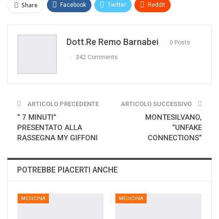
Share
Facebook
Twitter
ReddIt
WhatsApp
Pinterest
E-mail
Dott.re Remo Barnabei
Print
0 Posts
342 Comments
ARTICOLO PRECEDENTE
ARTICOLO SUCCESSIVO
“ 7 MINUTI”
MONTESILVANO,
PRESENTATO ALLA
“UNFAKE
RASSEGNA MY GIFFONI
CONNECTIONS”
POTREBBE PIACERTI ANCHE
MEDICINA
MEDICINA