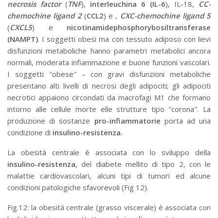
necrosis factor
(
TNF
),
interleuchina 6 (IL-6
), IL-18,
CC-
chemochine ligand 2
(
CCL2
) e ,
CXC-chemochine ligand 5
(
CXCL5
) e
nicotinamidephosphorybosiltransferase
(NAMPT)
. I soggetti obesi ma con tessuto adiposo con lievi
disfunzioni metaboliche hanno parametri metabolici ancora
normali, moderata infiammazione e buone funzioni vascolari.
I soggetti ″obese″ – con gravi disfunzioni metaboliche
presentano alti livelli di necrosi degli adipociti; gli adipociti
necrotici appaiono circondati da macrofagi M1 che formano
intorno alle cellule morte elle strutture tipo ″corona″. La
produzione di sostanze
pro-infiammatorie
porta ad una
condizione di
insulino-resistenza.
La obesità centrale è associata con lo sviluppo della
insulino-resistenza
, del diabete mellito di tipo 2, con le
malattie cardiovascolari, alcuni tipi di tumori ed alcune
condizioni patologiche sfavorevoli (Fig 12).
Fig.12: la obesità centrale (grasso viscerale) è associata con