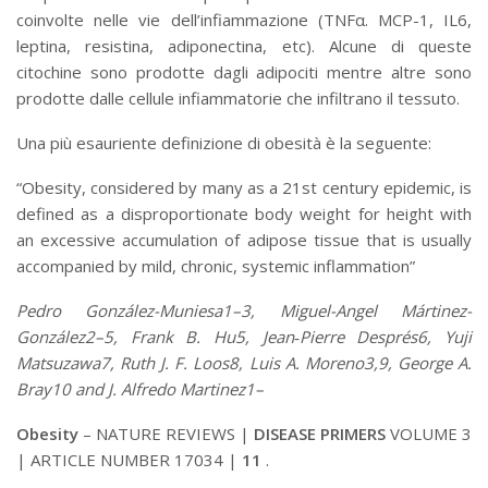
coinvolte nelle vie dell’infiammazione (TNFα. MCP-1, IL6,
leptina, resistina, adiponectina, etc). Alcune di queste
citochine sono prodotte dagli adipociti mentre altre sono
prodotte dalle cellule infiammatorie che infiltrano il tessuto.
Una più esauriente definizione di obesità è la seguente:
“Obesity, considered by many as a 21st century epidemic, is
defined as a disproportionate body weight for height with
an excessive accumulation of adipose tissue that is usually
accompanied by mild, chronic, systemic inflammation”
Pedro González-Muniesa1–3, Miguel-Angel Mártinez-
González2–5, Frank B. Hu5, Jean‑Pierre Després6, Yuji
Matsuzawa7, Ruth J. F. Loos8, Luis A. Moreno3,9, George A.
Bray10 and J. Alfredo Martinez1–
Obesity
– NATURE REVIEWS |
DISEASE PRIMERS
VOLUME 3
| ARTICLE NUMBER 17034 |
11
.