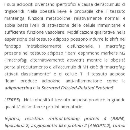
i suoi adipociti diventano ipertrofici a causa dell’accumulo di
trigliceridi. Nella obesità lieve è probabile che il tessuto
mantenga funzioni metaboliche relativamente normali e
abbia bassi livelli di attivazione delle cellule immunitarie e
sufficiente funzione vascolare. Modificazioni qualitative nella
espansione del tessuto adiposo possono indurre lo shift nel
fenotipo metabolicamente disfunzionale. I macrofagi
presenti nel tessuto adiposo ″lean″ esprimono markers M2
(″macrofagi alternativamente attivati″) mentre la obesità
porta al reclutamento e all’accumulo di M1 cioè di ″macrofagi
attivati classicamente″ e di cellule T. Il tessuto adiposo
″lean″ produce adipokine anti-infiammatorie come la
adiponectina
e la
Secreted Frizzled-Related Protein5
(
SFRP5
) . Nella obesità il tessuto adiposo produce in grande
quantità di sostanze pro-infiammatorie:
leptina
,
resistina
,
retinol-binding protein 4
(
RBP4
),
lipocalina 2
,
angiopoietin-like protein 2
(
ANGPTL2
),
tumor