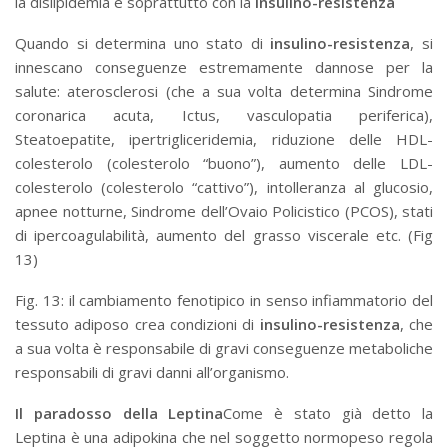
la dislipidemia e soprattutto con la
insulino-resistenza
Quando si determina uno stato di
insulino-resistenza
, si
innescano conseguenze estremamente dannose per la
salute: aterosclerosi (che a sua volta determina Sindrome
coronarica acuta, Ictus, vasculopatia periferica),
Steatoepatite, ipertrigliceridemia, riduzione delle HDL-
colesterolo (colesterolo “buono”), aumento delle LDL-
colesterolo (colesterolo “cattivo”), intolleranza al glucosio,
apnee notturne, Sindrome dell’Ovaio Policistico (PCOS), stati
di ipercoagulabilità, aumento del grasso viscerale etc. (Fig
13)
Fig. 13: il cambiamento fenotipico in senso infiammatorio del
tessuto adiposo crea condizioni di
insulino-resistenza
, che
a sua volta è responsabile di gravi conseguenze metaboliche
responsabili di gravi danni all’organismo.
Il paradosso della Leptina
Come è stato già detto la
Leptina è una adipokina che nel soggetto normopeso regola