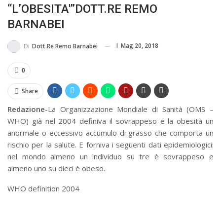
“L’OBESITA'”DOTT.RE REMO
BUSSOLA PSICOLOGICA TRA PROTEZIONE E BUON SENSO
BARNABEI
IN...
Il
Mag 20, 2018
Di
Dott.re Remo Barnabei
0
Share
Redazione-
La Organizzazione Mondiale di Sanità (OMS –
WHO) già nel 2004 definiva il sovrappeso e la obesità un
anormale o eccessivo accumulo di grasso che comporta un
rischio per la salute. E forniva i seguenti dati epidemiologici:
nel mondo almeno un individuo su tre è sovrappeso e
almeno uno su dieci è obeso.
WHO definition 2004