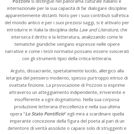
Pozzoni
si distingue nel panorama culturale italiano e
internazionale per la sua capacità di far dialogare discipline
apparentemente distanti. Noto per i suoi contributi sull’etica
del mondo antico e per i suoi preziosi saggi, si è attivato per
introdurre in Italia la disciplina della
Law and Literature
, che
interseca il diritto e la letteratura, analizzando come le
tematiche giuridiche vengano espresse nelle opere
narrative e come i testi normativi possano essere sviscerati
con gli strumenti tipici della critica letteraria.
Arguto, dissacrante, spietatamente lucido, allergico alla
letargia del pensiero moderno, spesso purtroppo intriso di
ovattata finzione. La provocazione di Pozzoni si esprime
attraverso un atteggiamento indipendente, irriverente e
insofferente a ogni dogmatismo. Nella sua corposa
produzione letteraria d’eccellenza e nella sua ultima
opera
“
Lo Stato Pontificio
”
egli mira a scardinare quella
imperante concezione della figura del poeta al pari di un
detentore di verità assolute o capace solo di struggenti e