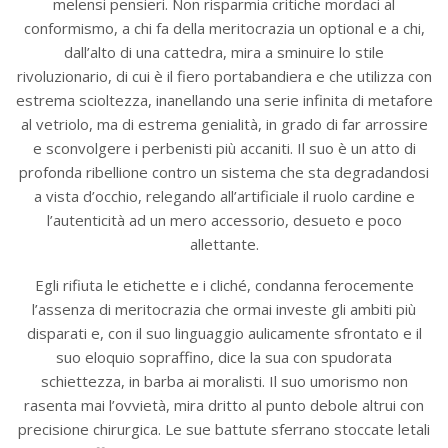
melensi pensieri. Non risparmia critiche mordaci al
conformismo, a chi fa della meritocrazia un optional e a chi,
dall’alto di una cattedra, mira a sminuire lo stile
rivoluzionario, di cui è il fiero portabandiera e che utilizza con
estrema scioltezza, inanellando una serie infinita di metafore
al vetriolo, ma di estrema genialità, in grado di far arrossire
e sconvolgere i perbenisti più accaniti. Il suo è un atto di
profonda ribellione contro un sistema che sta degradandosi
a vista d’occhio, relegando all’artificiale il ruolo cardine e
l’autenticità ad un mero accessorio, desueto e poco
allettante.
Egli rifiuta le etichette e i cliché, condanna ferocemente
l’assenza di meritocrazia che ormai investe gli ambiti più
disparati e, con il suo linguaggio aulicamente sfrontato e il
suo eloquio sopraffino, dice la sua con spudorata
schiettezza, in barba ai moralisti. Il suo umorismo non
rasenta mai l’ovvietà, mira dritto al punto debole altrui con
precisione chirurgica. Le sue battute sferrano stoccate letali