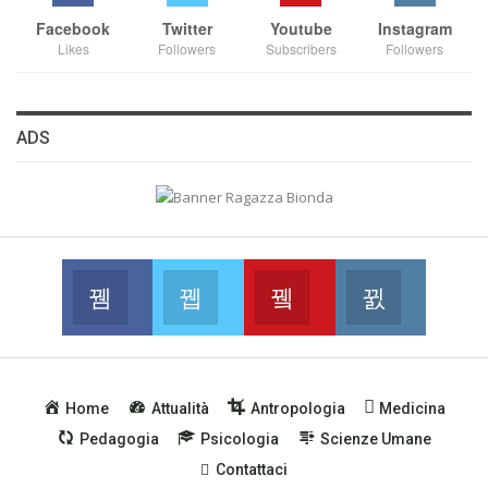
Facebook
Twitter
Youtube
Instagram
Likes
Followers
Subscribers
Followers
ADS
Facebook
Twitter
Youtube
Instagram
Join us on Facebook
Join us on Twitter
Join us on Youtube
Join us on
Home
Attualità
Antropologia
Medicina
Pedagogia
Psicologia
Scienze Umane
Contattaci