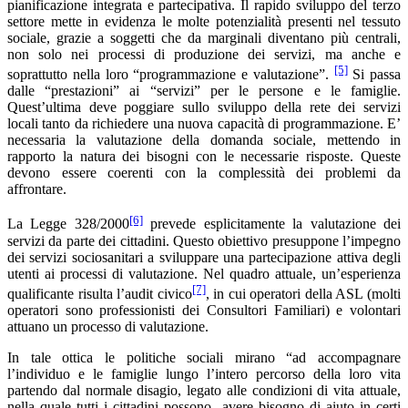
pianificazione integrata e partecipativa. Il rapido sviluppo del terzo
settore mette in evidenza le molte potenzialità presenti nel tessuto
sociale, grazie a soggetti che da marginali diventano più centrali,
non solo nei processi di produzione dei servizi, ma anche e
[5]
soprattutto nella loro “programmazione e valutazione”.
Si passa
dalle “prestazioni” ai “servizi” per le persone e le famiglie.
Quest’ultima deve poggiare sullo sviluppo della rete dei servizi
locali tanto da richiedere una nuova capacità di programmazione. E’
necessaria la valutazione della domanda sociale, mettendo in
rapporto la natura dei bisogni con le necessarie risposte. Queste
devono essere coerenti con la complessità dei problemi da
affrontare.
[6]
La Legge 328/2000
prevede esplicitamente la valutazione dei
servizi da parte dei cittadini. Questo obiettivo presuppone l’impegno
dei servizi sociosanitari a sviluppare una partecipazione attiva degli
utenti ai processi di valutazione. Nel quadro attuale, un’esperienza
[7]
qualificante risulta l’audit civico
, in cui operatori della ASL (molti
operatori sono professionisti dei Consultori Familiari) e volontari
attuano un processo di valutazione.
In tale ottica le politiche sociali mirano “ad accompagnare
l’individuo e le famiglie lungo l’intero percorso della loro vita
partendo dal normale disagio, legato alle condizioni di vita attuale,
nella quale tutti i cittadini possono avere bisogno di aiuto in certi