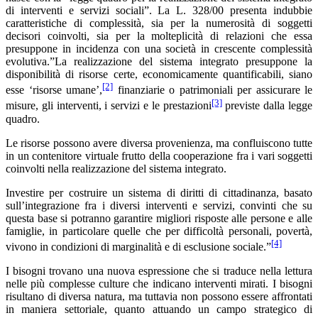
di interventi e servizi sociali”. La L. 328/00 presenta indubbie
caratteristiche di complessità, sia per la numerosità di soggetti
decisori coinvolti, sia per la molteplicità di relazioni che essa
presuppone in incidenza con una società in crescente complessità
evolutiva.”La realizzazione del sistema integrato presuppone la
disponibilità di risorse certe, economicamente quantificabili, siano
[2]
esse ‘risorse umane’,
finanziarie o patrimoniali per assicurare le
[3]
misure, gli interventi, i servizi e le prestazioni
previste dalla legge
quadro.
Le risorse possono avere diversa provenienza, ma confluiscono tutte
in un contenitore virtuale frutto della cooperazione fra i vari soggetti
coinvolti nella realizzazione del sistema integrato.
Investire per costruire un sistema di diritti di cittadinanza, basato
sull’integrazione fra i diversi interventi e servizi, convinti che su
questa base si potranno garantire migliori risposte alle persone e alle
famiglie, in particolare quelle che per difficoltà personali, povertà,
[4]
vivono in condizioni di marginalità e di esclusione sociale.”
I bisogni trovano una nuova espressione che si traduce nella lettura
nelle più complesse culture che indicano interventi mirati. I bisogni
risultano di diversa natura, ma tuttavia non possono essere affrontati
in maniera settoriale, quanto attuando un campo strategico di