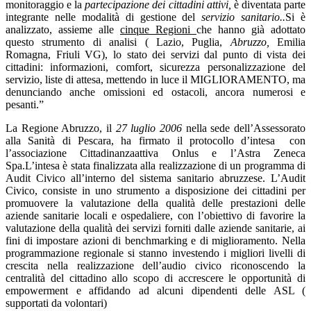
monitoraggio e la
partecipazione dei cittadini attivi,
è diventata parte
integrante nelle modalità di gestione del
servizio sanitario..
Si è
analizzato, assieme alle
cinque Regioni
che hanno già adottato
questo strumento di analisi ( Lazio, Puglia,
Abruzzo,
Emilia
Romagna, Friuli VG), lo stato dei servizi dal punto di vista dei
cittadini: informazioni, comfort, sicurezza personalizzazione del
servizio, liste di attesa, mettendo in luce il MIGLIORAMENTO, ma
denunciando anche omissioni ed ostacoli, ancora numerosi e
pesanti.”
La Regione Abruzzo, il
27 luglio 2006
nella sede dell’Assessorato
alla Sanità di Pescara, ha firmato il protocollo d’intesa con
l’associazione Cittadinanzaattiva Onlus e l’Astra Zeneca
Spa.L’intesa è stata finalizzata alla realizzazione di un programma di
Audit Civico all’interno del sistema sanitario abruzzese. L’Audit
Civico, consiste in uno strumento a disposizione dei cittadini per
promuovere la valutazione della qualità delle prestazioni delle
aziende sanitarie locali e ospedaliere, con l’obiettivo di favorire la
valutazione della qualità dei servizi forniti dalle aziende sanitarie, ai
fini di impostare azioni di benchmarking e di miglioramento. Nella
programmazione regionale si stanno investendo i migliori livelli di
crescita nella realizzazione dell’audio civico riconoscendo la
centralità del cittadino allo scopo di accrescere le opportunità di
empowerment e affidando ad alcuni dipendenti delle ASL (
supportati da volontari)