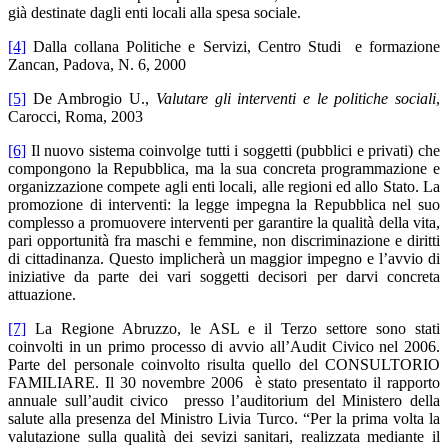
già destinate dagli enti locali alla spesa sociale.
[4]
Dalla collana Politiche e Servizi, Centro Studi e formazione
Zancan, Padova, N. 6, 2000
[5]
De Ambrogio U.,
Valutare gli interventi e le politiche sociali
,
Carocci, Roma, 2003
[6]
Il nuovo sistema coinvolge tutti i soggetti (pubblici e privati) che
compongono la Repubblica, ma la sua concreta programmazione e
organizzazione compete agli enti locali, alle regioni ed allo Stato. La
promozione di interventi: la legge impegna la Repubblica nel suo
complesso a promuovere interventi per garantire la qualità della vita,
pari opportunità fra maschi e femmine, non discriminazione e diritti
di cittadinanza. Questo implicherà un maggior impegno e l’avvio di
iniziative da parte dei vari soggetti decisori per darvi concreta
attuazione.
[7]
La Regione Abruzzo, le ASL e il Terzo settore sono stati
coinvolti in un primo processo di avvio all’Audit Civico nel 2006.
Parte del personale coinvolto risulta quello del CONSULTORIO
FAMILIARE. Il 30 novembre 2006 è stato presentato il rapporto
annuale sull’audit civico presso l’auditorium del Ministero della
salute alla presenza del Ministro Livia Turco. “Per la prima volta la
valutazione sulla qualità dei sevizi sanitari, realizzata mediante il