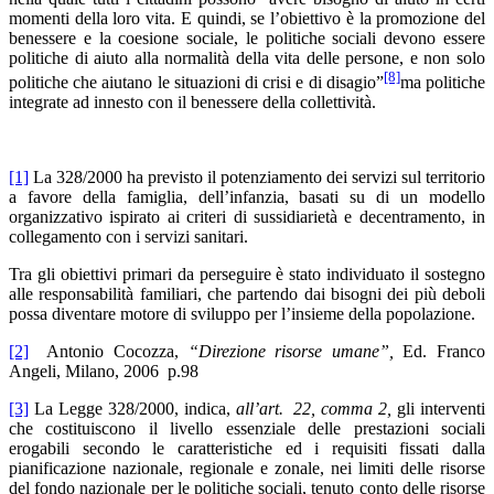
momenti della loro vita. E quindi, se l’obiettivo è la promozione del
benessere e la coesione sociale, le politiche sociali devono essere
politiche di aiuto alla normalità della vita delle persone, e non solo
[8]
politiche che aiutano le situazioni di crisi e di disagio”
ma politiche
integrate ad innesto con il benessere della collettività.
[1]
La 328/2000 ha previsto il potenziamento dei servizi sul territorio
a favore della famiglia, dell’infanzia, basati su di un modello
organizzativo ispirato ai criteri di sussidiarietà e decentramento, in
collegamento con i servizi sanitari.
Tra gli obiettivi primari da perseguire è stato individuato il sostegno
alle responsabilità familiari, che partendo dai bisogni dei più deboli
possa diventare motore di sviluppo per l’insieme della popolazione.
[2]
Antonio Cocozza,
“Direzione risorse umane”,
Ed. Franco
Angeli, Milano, 2006 p.98
[3]
La Legge 328/2000, indica,
all’art. 22, comma 2,
gli interventi
che costituiscono il livello essenziale delle prestazioni sociali
erogabili secondo le caratteristiche ed i requisiti fissati dalla
pianificazione nazionale, regionale e zonale, nei limiti delle risorse
del fondo nazionale per le politiche sociali, tenuto conto delle risorse