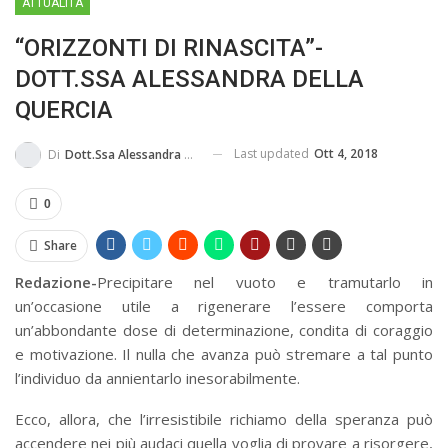
ATTUALITÀ
MA...
CIVILE E SOCIALE
“ORIZZONTI DI RINASCITA”-
DOTT.SSA ALESSANDRA DELLA
QUERCIA
Last updated
Ott 4, 2018
Di
Dott.ssa Alessandra Della Quercia
0
Share
Redazione-
Precipitare nel vuoto e tramutarlo in
un’occasione utile a rigenerare l’essere comporta
un’abbondante dose di determinazione, condita di coraggio
e motivazione. Il nulla che avanza può stremare a tal punto
l’individuo da annientarlo inesorabilmente.
Ecco, allora, che l’irresistibile richiamo della speranza può
accendere nei più audaci quella voglia di provare a risorgere,