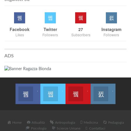
Facebook
Twitter
27
Instagram
Likes
Followers
Subscribers
Followers
ADS
Join us on Facebook
Join us on Twitter
Join us on Youtube
Join us on Instagram
Home
Attualità
Antropologia
Medicina
Pedagogia
Psicologia
Scienze Umane
Contattaci