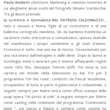
Paola Biadetti
(Direttore Marketing e relazioni esterne) di
cui alleghiamo alcuni scatti del fotografo Silviano Scardecchia.
Tra gli illustri premiati:
la scrittrice e Giornalista RAI, PATRIZIA CALDONAZZO
,
nata e vissuta a Roma, figlia di un costruttore e di una
ballerina coreografa olandese, Sin da bambina manifesta un
carattere molto estroverso e comunicativo, spesso teatrale
nel manifestare i propri sentimenti e gli stati d’animo.
Eccessiva in tutto, mai una via di mezzo. Ossessionata per
una vita intera dall’immagine e dalle diete. Dopo la laurea in
Sociologia, inizia a lavorare per il cinema affiancando registi
come Dino Risi, Giuseppe Patroni Griffi. Poi inizia la sua
carriera nel mondo della televisione su Rai Tre per il
programma “On the road”, condotto da Pascal Vicedomini,
occupandosi di tutta la parte organizzativa e redazionale, a
seguito sempre per Raitre entra come ufficio stampa della
soap opera “Un posto al sole”. A seguire sempre per Raitre
come casting nella redazione del programma “Cominciamo
bene “, poi passa a Raiuno e sempre come casting ha