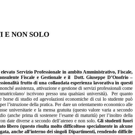
I E NON SOLO
elevato Servizio Professionale in ambito Amministrativo, Fiscale,
nsulente Fiscale e Gestionale e il Dott. Giuseppe D’Onofrio –
ssionalità frutto di una collaudata esperienza lavorativa in questi
nonché assistenza, attivazione e gestione di servizi professionali come
mmatricolano/ iscrivono presso una qualsiasi università). Per quanto
e le borse di studio ed agevolazioni economiche di cui lo studente può
per l’istruzione della pratica. Per dare un orientamento economico alle
sse universitarie e la mensa gratuita (questo valore varia a secondo
io (anche prima di sostenere l’esame di maturità) per l’inoltro della
 con date diverse a secondo dell’ateneo e non solo.
Gli studenti fuori
 libero (questo risulta molto difficoltoso specialmente in alcune
egata, anche all’interno dei singoli Dipartimenti, rendendo difficile