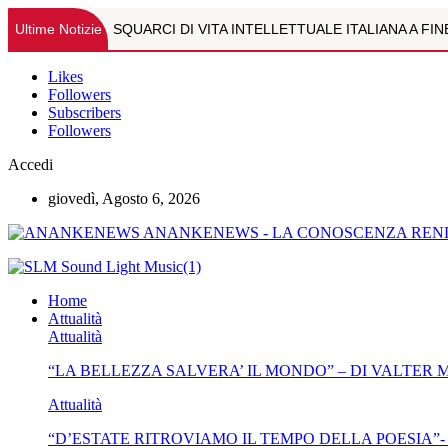
Ultime Notizie
SQUARCI DI VITA INTELLETTUALE ITALIANA A FI
OLTRE L'IMMAGINE: LA RISONANZA MAGNETICA M
Likes
Followers
Subscribers
TEMI VARI DI ASTROLOGIA-DOTT.RE MARCO CAL
Followers
PSICOPATOLOGIA DA WEB. IL RUOLO DELLA PREVE
Accedi
giovedì, Agosto 6, 2026
"LA BELLEZZA SALVERA' IL MONDO" - DI VALTE
ANANKENEWS - LA CONOSCENZA REND
"D’ESTATE RITROVIAMO IL TEMPO DELLA POESIA
SQUARCI DI VITA INTELLETTUALE ITALIANA A FI
Home
Attualità
JOELE SEMPLICINO, LA VOCE GIOVANE DELL’IMP
Attualità
“LA BELLEZZA SALVERA’ IL MONDO” – DI VALTER
BAMBINI E ADOLESCENTI AL SICURO IN ESTATE:
Attualità
"NOI NON SAPEVAMO" DI VALTER MARCONE
“D’ESTATE RITROVIAMO IL TEMPO DELLA POESIA”-