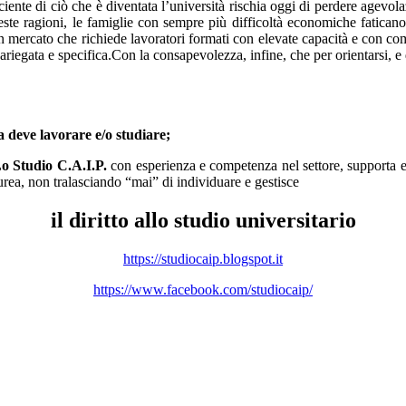
ente di ciò che è diventata l’università rischia oggi di perdere agevol
ste ragioni, le famiglie con sempre più difficoltà economiche faticano 
 mercato che richiede lavoratori formati con elevate capacità e con comp
variegata e specifica.Con la consapevolezza, infine, che per orientarsi,
ia deve lavorare e/o studiare;
 Lo Studio C.A.I.P.
con esperienza e competenza nel settore, supporta ed
aurea, non tralasciando “mai” di individuare e gestisce
il diritto allo studio universitario
https://studiocaip.blogspot.it
https://www.facebook.com/studiocaip/