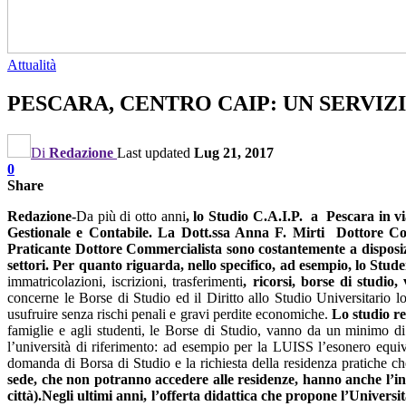
Attualità
PESCARA, CENTRO CAIP: UN SERVIZ
Di
Redazione
Last updated
Lug 21, 2017
0
Share
Redazione-
Da più di otto anni
, lo Studio C.A.I.P. a Pescara in v
Gestionale e Contabile. La Dott.ssa Anna F. Mirti Dottore Co
Praticante Dottore Commercialista sono costantemente a disposi
settori. Per quanto riguarda, nello specifico, ad esempio, lo Stude
immatricolazioni, iscrizioni, trasferimenti
, ricorsi, borse di studio,
concerne le Borse di Studio ed il Diritto allo Studio Universitario l
usufruire senza rischi penali e gravi perdite economiche.
Lo studio re
famiglie e agli studenti, le Borse di Studio, vanno da un minimo di
l’università di riferimento: ad esempio per la LUISS l’esonero equiv
domanda di Borsa di Studio e la richiesta della residenza pratiche c
sede, che non potranno accedere alle residenze, hanno anche l’in
città).Negli ultimi anni, l’offerta didattica che propone l’Universi