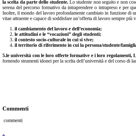
la scelta da parte dello studente.
Lo studente non seguito e non cosci
serena del percorso formativo da intraprendere o intrapreso e per que
Inoltre, il mondo del lavoro profondamente cambiato in funzione di un
vitae attraente e capace di soddisfare un’offerta di lavoro sempre più 
il cambiamento del lavoro e dell’economia;
le attitudini e le “vocazioni” degli studenti;
il contesto socio-culturale in cui si vive;
il territorio di riferimento in cui la persona/studente/famigl
5.le università con le loro offerte formative e i loro regolamenti,
fornendo strumenti idonei per la scelta dell’università e del corso di l
Commenti
commenti