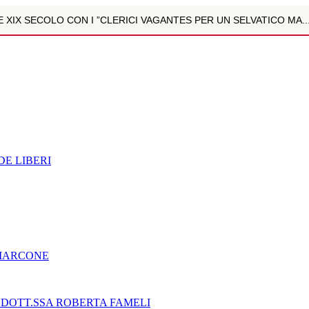
NE XIX SECOLO CON I ”CLERICI VAGANTES PER UN SELVATICO MA..
ULTIPARAMETRICA È LA NUOVA FRONTIERA DELLA DIAGNOSTICA D
ZOLI
NZIONE DIGITALE NEI BAMBINI E NEGLI ADOLESCENTI. INTE...
R MARCONE
E LIBERI
"- DOTT.SSA ROBERTA FAMELI
NE XIX SECOLO CON I ”CLERICI VAGANTES PER UN SELVATICO MA..
EGNO CIVILE E SOCIALE
 MARCONE
 LA BUSSOLA PSICOLOGICA TRA PROTEZIONE E BUON SENSO IN...
 DOTT.SSA ROBERTA FAMELI