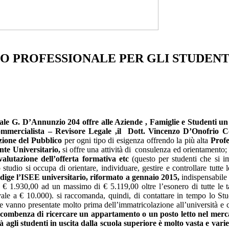
IO PROFESSIONALE PER GLI STUDENT
iale G. D’Annunzio 204 offre alle Aziende , Famiglie e Studenti un 
mmercialista – Revisore Legale ,il Dott. Vincenzo D’Onofrio Co
zione del Pubblico
per ogni tipo di esigenza offrendo la più alta
Profe
nte Universitario,
si offre una attività di consulenza ed orientamento; 
 valutazione dell’offerta formativa etc
(questo per studenti che si i
o studio si occupa di orientare, individuare, gestire e controllare tutt
dige l’ISEE universitario, riformato a gennaio 2015,
indispensabile 
 € 1.930,00 ad un massimo di € 5.119,00 oltre l’esonero di tutte le ta
ale a € 10.000). si raccomanda, quindi, di contattare in tempo lo Stud
he vanno presentate molto prima dell’immatricolazione all’università e
combenza di ricercare un appartamento o un posto letto nel mercato
tà agli studenti in uscita dalla scuola superiore è molto vasta e vari