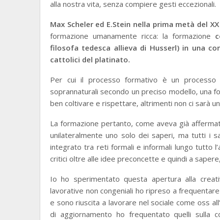
alla nostra vita, senza compiere gesti eccezionali.
Max Scheler ed E.Stein nella prima metà del XX
formazione umanamente ricca: la formazione
filosofa tedesca allieva di Husserl) in una c
cattolici del platinato.
Per cui il processo formativo è un processo di
soprannaturali secondo un preciso modello, una fo
ben coltivare e rispettare, altrimenti non ci sarà 
La formazione pertanto, come aveva già affermato
unilateralmente uno solo dei saperi, ma tutti i s
integrato tra reti formali e informali lungo tutto l’
critici oltre alle idee preconcette e quindi a sapere
Io ho sperimentato questa apertura alla creati
lavorative non congeniali ho ripreso a frequentare i
e sono riuscita a lavorare nel sociale come oss all
di aggiornamento ho frequentato quelli sulla c