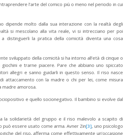
intraprendere l’arte del comico più o meno nel periodo in cui
no dipende molto dalla sua interazione con la realtà degli
ltà si mescolano alla vita reale, vi si intrecciano per poi
 a distinguerli la pratica della comicità diventa una cosa
e sviluppato della comicità si ha intorno all’età di cinque o
i giochini e trarne piacere. Pare che abbiano uno spiccato
ori allegri e sanno guidarli in questo senso. Il riso nasce
ra di attaccamento con la madre o chi per lei, come misura
una madre amorosa.
sociopositivo e quello socionegativo. Il bambino si evolve dal
 la solidarietà del gruppo e il riso malevolo a scapito di
mo può essere usato come arma. Avner Zin
[3]
, uno psicologo
cologiche del riso, afferma come effettivamente un’occasione