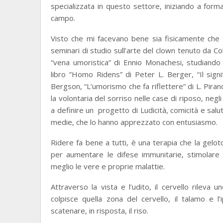
specializzata in questo settore, iniziando a fo
campo.
Visto che mi facevano bene sia fisicamente che 
seminari di studio sull’arte del clown tenuto da C
“vena umoristica” di Ennio Monachesi, studiando
libro ”Homo Ridens” di Peter L. Berger, “Il signi
Bergson, “L’umorismo che fa riflettere” di L. Pirand
la volontaria del sorriso nelle case di riposo, negli 
a definire un progetto di Ludicità, comicità e sal
medie, che lo hanno apprezzato con entusiasmo.
Ridere fa bene a tutti, è una terapia che la gelot
per aumentare le difese immunitarie, stimolare 
meglio le vere e proprie malattie.
Attraverso la vista e l’udito, il cervello rileva 
colpisce quella zona del cervello, il talamo e 
scatenare, in risposta, il riso.