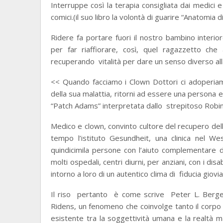
Interruppe così la terapia consigliata dai medici 
comici.(il suo libro la volontà di guarire “Anatomia di
Ridere fa portare fuori il nostro bambino interio
per far riaffiorare, così, quel ragazzetto ch
recuperando vitalità per dare un senso diverso alla
<< Quando facciamo i Clown Dottori ci adoperiamo
della sua malattia, ritorni ad essere una persona 
“Patch Adams” interpretata dallo strepitoso Robin
Medico e clown, convinto cultore del recupero dell
tempo l’istituto Gesundheit, una clinica nel W
quindicimila persone con l’aiuto complementare del
molti ospedali, centri diurni, per anziani, con i disa
intorno a loro di un autentico clima di fiducia giovia
Il riso pertanto è come scrive Peter L. Berger,
Ridens, un fenomeno che coinvolge tanto il corpo
esistente tra la soggettività umana e la realtà m