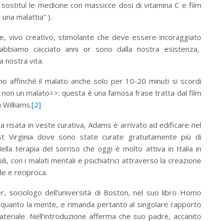
e sostituì le medicine con massicce dosi di vitamina C e film
 una malattia” ).
re, vivo creativo, stimolante che deve essere incoraggiato
e abbiamo cacciato anni or sono dalla nostra esistenza,
 nostra vita.
 affinché il malato anche solo per 10-20 minuti si scordi
e non un malato>>: questa è una famosa frase tratta dal film
 Williams.
[2]
a risata in veste curativa, Adams è arrivato ad edificare nel
est Virginia dove sono state curate gratuitamente più di
la terapia del sorriso che oggi è molto attiva in Italia in
bili, con i malati mentali e psichiatrici attraverso la creazione
le e reciproca.
 sociologo dell’università di Boston, nel suo libro Homo
 quanto la mente, e rimanda pertanto al singolare rapporto
ateriale. Nell’introduzione afferma che suo padre, accanito