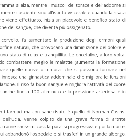
iaframma si alza, mentre i muscoli del torace e dell’addome si
a mente cosciente sino all’istinto viscerale e quando la risata
 viene effettuato, inizia un piacevole e benefico stato di
one del sangue, che diventa più ossigenato.
l cervello, fa aumentare la produzione degli ormoni quali
orfine naturali, che provocano una diminuzione del dolore e
o stato di relax e tranquillità. Le encefaline, a loro volta,
ndo combattere meglio le malattie (aumenta la formazione
minare quelle nocive o tumorali che si possono formare nel
 innesca una ginnastica addominale che migliora le funzioni
olazione. Il riso fa buon sangue e migliora l’attività del cuore
nianche fino a 120 al minuto e la pressione arteriosa è in
on i farmaci ma con sane risate è quello di Norman Cusins,
a dell’Ucla, venne colpito da una grave forma di artrite
ranne rarissimi casi, la paralisi progressiva e poi la morte.
 lui abbandonò l’ospedale e si trasferì in un grande albergo.