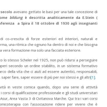
 secolo
avevano gettato le basi per una tale concezione di
come
bildung
è descritta analiticamente da E.Stein (
onferenza a Spira il 18 ottobre dl 1930 agli insegnanti
 co-crescita di forze esteriori ed interiori, naturali e
rma, una ritmica che ognuno ha dentro di noi e che bisogna
una vera formazione ma solo una facciata esteriore.
 lo stesso Scheler nel 1925, non può ridursi a perseguire
aperi secondo un ordine stabilito, in un sistema formativo
arco della vita che ci aiuti ad essere autentici, responsabili,
, saper fare, saper essere di più per noi stessi e gli altri
[1]
.
vità in veste comica quando, dopo una serie di attività
 corsi di qualificazione professionale e gli studi universitari
’Asur, Area Vasta 3 di Civitanova Marche. Qui tra i vari corsi
omicoterapia con l’associazione ridere per vivere che è