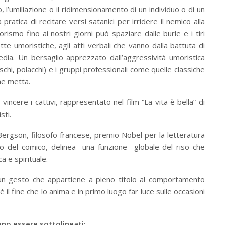
, l’umiliazione o il ridimensionamento di un individuo o di un
 pratica di recitare versi satanici per irridere il nemico alla
morismo fino ai nostri giorni può spaziare dalle burle e i tiri
ette umoristiche, agli atti verbali che vanno dalla battuta di
dia. Un bersaglio apprezzato dall’aggressività umoristica
eschi, polacchi) e i gruppi professionali come quelle classiche
 ne metta.
cere i cattivi, rappresentato nel film “La vita è bella” di
sti.
Bergson, filosofo francese, premio Nobel per la letteratura
ato del comico, delinea una funzione globale del riso che
ca e spirituale.
n gesto che appartiene a pieno titolo al comportamento
il fine che lo anima e in primo luogo far luce sulle occasioni
ono essere sottolineati: