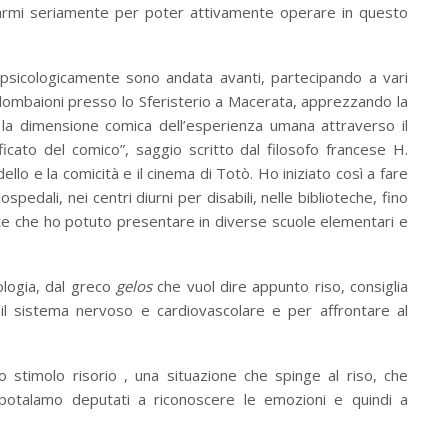
rmarmi seriamente per poter attivamente operare in questo
psicologicamente sono andata avanti, partecipando a vari
olombaioni presso lo Sferisterio a Macerata, apprezzando la
 la dimensione comica dell’esperienza umana attraverso il
ficato del comico”, saggio scritto dal filosofo francese H.
ello e la comicità e il cinema di Totò. Ho iniziato così a fare
ospedali, nei centri diurni per disabili, nelle biblioteche, fino
ute che ho potuto presentare in diverse scuole elementari e
ologia, dal greco
gelos
che vuol dire appunto riso, consiglia
il sistema nervoso e cardiovascolare e per affrontare al
uno stimolo risorio , una situazione che spinge al riso, che
l’ipotalamo deputati a riconoscere le emozioni e quindi a