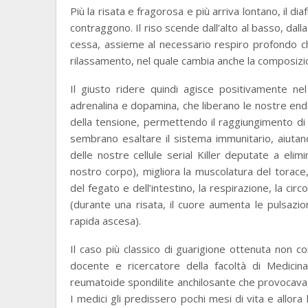
Più la risata e fragorosa e più arriva lontano, il d
contraggono. Il riso scende dall’alto al basso, dall
cessa, assieme al necessario respiro profondo che
rilassamento, nel quale cambia anche la composizi
Il giusto ridere quindi agisce positivamente ne
adrenalina e dopamina, che liberano le nostre end
della tensione, permettendo il raggiungimento di un
sembrano esaltare il sistema immunitario, aiuta
delle nostre cellule serial Killer deputate a eli
nostro corpo), migliora la muscolatura del torace,
del fegato e dell’intestino, la respirazione, la circ
(durante una risata, il cuore aumenta le pulsazio
rapida ascesa).
Il caso più classico di guarigione ottenuta non c
docente e ricercatore della facoltà di Medicin
reumatoide spondilite anchilosante che provocava, t
I medici gli predissero pochi mesi di vita e allora