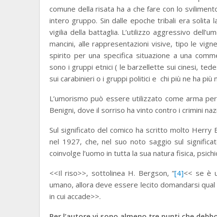
comune della risata ha a che fare con lo svilimento
intero gruppo. Sin dalle epoche tribali era solita la
vigilia della battaglia. L’utilizzo aggressivo dell’u
mancini, alle rappresentazioni visive, tipo le vign
spirito per una specifica situazione a una comme
sono i gruppi etnici ( le barzellette sui cinesi, ted
sui carabinieri o i gruppi politici e chi più ne ha più
L’umorismo può essere utilizzato come arma per vin
Benigni, dove il sorriso ha vinto contro i crimini nazi
Sul significato del comico ha scritto molto Herry 
nel 1927, che, nel suo noto saggio sul signific
coinvolge l’uomo in tutta la sua natura fisica, psichi
<<Il riso>>, sottolinea H. Bergson, ”
[4]
<< se è u
umano, allora deve essere lecito domandarsi qual è 
in cui accade>>.
Per l’autore vi sono almeno tre punti che debb