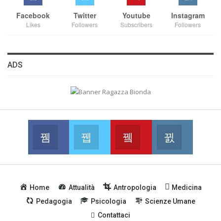
Facebook
Twitter
Youtube
Instagram
Likes
Followers
Subscribers
Followers
ADS
Facebook
Twitter
Youtube
Instagram
Join us on Facebook
Join us on Twitter
Join us on Youtube
Join us on
Home
Attualità
Antropologia
Medicina
Pedagogia
Psicologia
Scienze Umane
Contattaci