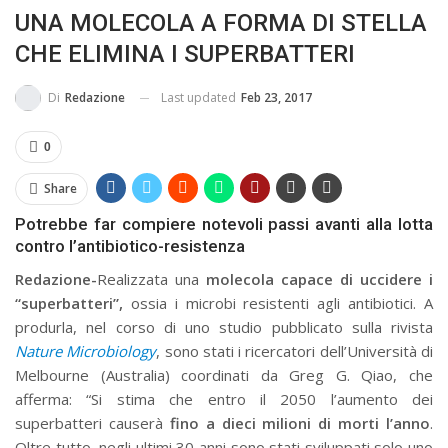
UNA MOLECOLA A FORMA DI STELLA
MA...
CIVILE E SOCIALE
CHE ELIMINA I SUPERBATTERI
Last updated
Feb 23, 2017
Di
Redazione
0
Share
Potrebbe far compiere notevoli passi avanti alla lotta
contro l’antibiotico-resistenza
Redazione-
Realizzata una
molecola capace di uccidere i
“superbatteri”,
ossia i microbi
resistenti agli antibiotici. A
produrla, nel corso di uno studio pubblicato sulla rivista
Nature Microbiology
, sono stati i ricercatori dell’Università di
Melbourne (Australia) coordinati da Greg G. Qiao, che
afferma: “Si stima che entro il 2050 l’aumento dei
superbatteri causerà
fino a dieci milioni di morti l’anno
.
Oltre tutto, negli ultimi 30 anni sono stati sviluppati solo uno