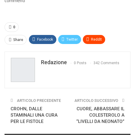
commenti
0
Share
Facebook
Twitter
ReddIt
WhatsApp
Pinterest
E-mail
Redazione
Print
0 Posts
342 Comments
ARTICOLO PRECEDENTE
ARTICOLO SUCCESSIVO
CROHN, DALLE
CUORE, ABBASSARE IL
STAMINALI UNA CURA
COLESTEROLO A
PER LE FISTOLE
“LIVELLI DA NEONATO”