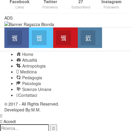
Facebook
Twitter
27
Instagram
Likes
Followers
Subscribers
Followers
ADS
Facebook
Twitter
Youtube
Instagram
Join us on Facebook
Join us on Twitter
Join us on Youtube
Join us on Instag
Home
Attualità
Antropologia
Medicina
Pedagogia
Psicologia
Scienze Umane
Contattaci
© 2017 - All Rights Reserved.
Developed By:
M.M.
Accedi