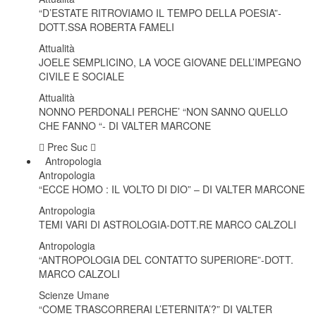
“D’ESTATE RITROVIAMO IL TEMPO DELLA POESIA”-
BUSSOLA PSICOLOGICA TRA PROTEZIONE E BUON SENSO
DOTT.SSA ROBERTA FAMELI
Attualità
IN...
JOELE SEMPLICINO, LA VOCE GIOVANE DELL’IMPEGNO
CIVILE E SOCIALE
Attualità
NONNO PERDONALI PERCHE’ “NON SANNO QUELLO
CHE FANNO “- DI VALTER MARCONE
Prec
Suc
Antropologia
Antropologia
“ECCE HOMO : IL VOLTO DI DIO” – DI VALTER MARCONE
Antropologia
TEMI VARI DI ASTROLOGIA-DOTT.RE MARCO CALZOLI
Antropologia
“ANTROPOLOGIA DEL CONTATTO SUPERIORE”-DOTT.
MARCO CALZOLI
Scienze Umane
“COME TRASCORRERAI L’ETERNITA’?” DI VALTER