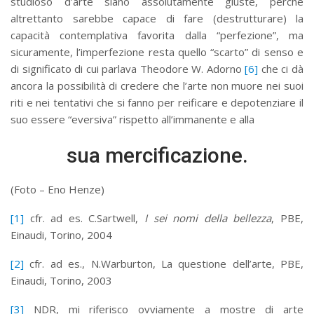
studioso d’arte siano assolutamente giuste, perché
altrettanto sarebbe capace di fare (destrutturare) la
capacità contemplativa favorita dalla “perfezione”, ma
sicuramente, l’imperfezione resta quello “scarto” di senso e
di significato di cui parlava Theodore W. Adorno
[6]
che ci dà
ancora la possibilità di credere che l’arte non muore nei suoi
riti e nei tentativi che si fanno per reificare e depotenziare il
suo essere “eversiva” rispetto all’immanente e alla
sua mercificazione.
(Foto – Eno Henze)
[1]
cfr. ad es. C.Sartwell,
I sei nomi della bellezza
, PBE,
Einaudi, Torino, 2004
[2]
cfr. ad es., N.Warburton, La questione dell’arte, PBE,
Einaudi, Torino, 2003
[3]
NDR, mi riferisco ovviamente a mostre di arte