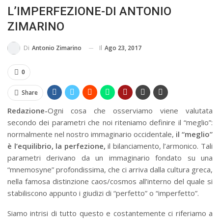
L’IMPERFEZIONE-DI ANTONIO
MA...
CIVILE E SOCIALE
ZIMARINO
Il
Ago 23, 2017
Di
Antonio Zimarino
0
Share
Redazione-
Ogni cosa che osserviamo viene valutata
secondo dei parametri che noi riteniamo definire il “meglio”:
normalmente nel nostro immaginario occidentale,
il “meglio”
è l’equilibrio, la perfezione,
il bilanciamento, l’armonico. Tali
parametri derivano da un immaginario fondato su una
“mnemosyne” profondissima, che ci arriva dalla cultura greca,
nella famosa distinzione caos/cosmos all’interno del quale si
stabiliscono appunto i giudizi di “perfetto” o “imperfetto”.
Siamo intrisi di tutto questo e costantemente ci riferiamo a