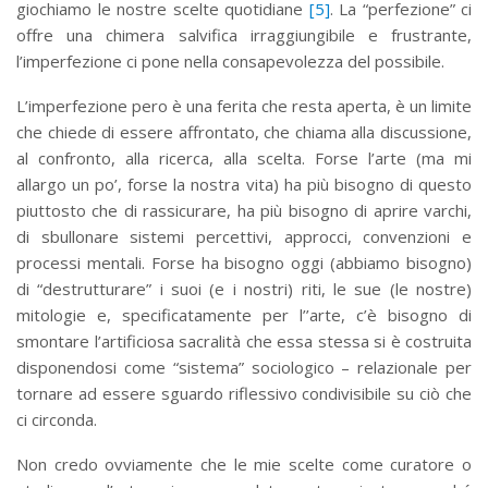
giochiamo le nostre scelte quotidiane
[5]
. La “perfezione” ci
offre una chimera salvifica irraggiungibile e frustrante,
l’imperfezione ci pone nella consapevolezza del possibile.
L’imperfezione pero è una ferita che resta aperta, è un limite
che chiede di essere affrontato, che chiama alla discussione,
al confronto, alla ricerca, alla scelta. Forse l’arte (ma mi
allargo un po’, forse la nostra vita) ha più bisogno di questo
piuttosto che di rassicurare, ha più bisogno di aprire varchi,
di sbullonare sistemi percettivi, approcci, convenzioni e
processi mentali. Forse ha bisogno oggi (abbiamo bisogno)
di “destrutturare” i suoi (e i nostri) riti, le sue (le nostre)
mitologie e, specificatamente per l’’arte, c’è bisogno di
smontare l’artificiosa sacralità che essa stessa si è costruita
disponendosi come “sistema” sociologico – relazionale per
tornare ad essere sguardo riflessivo condivisibile su ciò che
ci circonda.
Non credo ovviamente che le mie scelte come curatore o