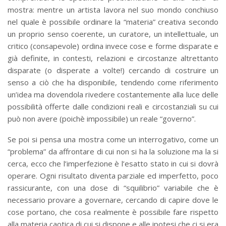
mostra: mentre un artista lavora nel suo mondo conchiuso
nel quale è possibile ordinare la “materia” creativa secondo
un proprio senso coerente, un curatore, un intellettuale, un
critico (consapevole) ordina invece cose e forme disparate e
già definite, in contesti, relazioni e circostanze altrettanto
disparate (o disperate a volte!) cercando di costruire un
senso a ciò che ha disponibile, tendendo come riferimento
un’idea ma dovendola rivedere costantemente alla luce delle
possibilità offerte dalle condizioni reali e circostanziali su cui
può non avere (poichè impossibile) un reale “governo”.
Se poi si pensa una mostra come un interrogativo, come un
“problema” da affrontare di cui non si ha la soluzione ma la si
cerca, ecco che l’imperfezione è l’esatto stato in cui si dovrà
operare. Ogni risultato diventa parziale ed imperfetto, poco
rassicurante, con una dose di “squilibrio” variabile che è
necessario provare a governare, cercando di capire dove le
cose portano, che cosa realmente è possibile fare rispetto
alla materia caotica di cui si dispone e alle ipotesi che ci si era