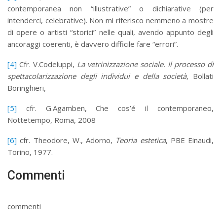
contemporanea non “illustrative” o dichiarative (per
intenderci, celebrative). Non mi riferisco nemmeno a mostre
di opere o artisti “storici” nelle quali, avendo appunto degli
ancoraggi coerenti, è davvero difficile fare “errori”.
[4]
Cfr. V.Codeluppi,
La vetrinizzazione sociale. Il processo di
spettacolarizzazione degli individui e della società
, Bollati
Boringhieri,
[5]
cfr. G.Agamben, Che cos’é il contemporaneo,
Nottetempo, Roma, 2008
[6]
cfr. Theodore, W., Adorno,
Teoria estetica
, PBE Einaudi,
Torino, 1977.
Commenti
commenti