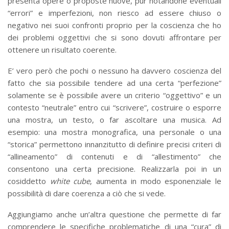
presenta opere o proposte nuove, pur notandone eventuali
“errori” e imperfezioni, non riesco ad essere chiuso o
negativo nei suoi confronti proprio per la coscienza che ho
dei problemi oggettivi che si sono dovuti affrontare per
ottenere un risultato coerente.
E’ vero però che pochi o nessuno ha davvero coscienza del
fatto che sia possibile tendere ad una certa “perfezione”
solamente se è possibile avere un criterio “oggettivo” e un
contesto “neutrale” entro cui “scrivere”, costruire o esporre
una mostra, un testo, o far ascoltare una musica. Ad
esempio: una mostra monografica, una personale o una
“storica” permettono innanzitutto di definire precisi criteri di
“allineamento” di contenuti e di “allestimento” che
consentono una certa precisione. Realizzarla poi in un
cosiddetto
white cube
, aumenta in modo esponenziale le
possibilità di dare coerenza a ciò che si vede.
Aggiungiamo anche un’altra questione che permette di far
comprendere le specifiche problematiche di una “cura” di