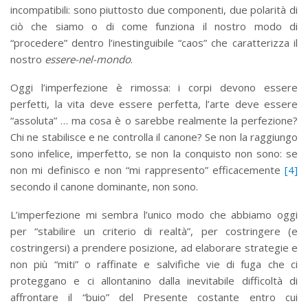
incompatibili: sono piuttosto due componenti, due polarità di
ciò che siamo o di come funziona il nostro modo di
“procedere” dentro l’inestinguibile “caos” che caratterizza il
nostro
essere-nel-mondo
.
Oggi l’imperfezione è rimossa: i corpi devono essere
perfetti, la vita deve essere perfetta, l’arte deve essere
“assoluta” … ma cosa è o sarebbe realmente la perfezione?
Chi ne stabilisce e ne controlla il canone? Se non la raggiungo
sono infelice, imperfetto, se non la conquisto non sono: se
non mi definisco e non “mi rappresento” efficacemente
[4]
secondo il canone dominante, non sono.
L’imperfezione mi sembra l’unico modo che abbiamo oggi
per “stabilire un criterio di realtà”, per costringere (e
costringersi) a prendere posizione, ad elaborare strategie e
non più “miti” o raffinate e salvifiche vie di fuga che ci
proteggano e ci allontanino dalla inevitabile difficoltà di
affrontare il “buio” del Presente costante entro cui