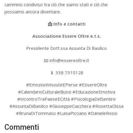
cammino condiviso tra ciò che siamo stati e ciò che
possiamo ancora diventare.
📩 Info e contatti
Associazione Essere Oltre e.t.s.
Presidente Dott.ssa Assunta Di Basilico
📧 info@essereoltre.it
📱 338 7310128
#EmozioniVissuteEPerse #EssereOltre
#CalendarioCulturaleBussi #EducazioneEmotiva
#IncontroTraPaeseECittà #PsicologiaDelSentire
#AssuntaDiBasilico #GiuseppeCiacchera #RosettaClissa
#BrunaDiTommaso #LuisaPicciano #DanieleRossi
Commenti