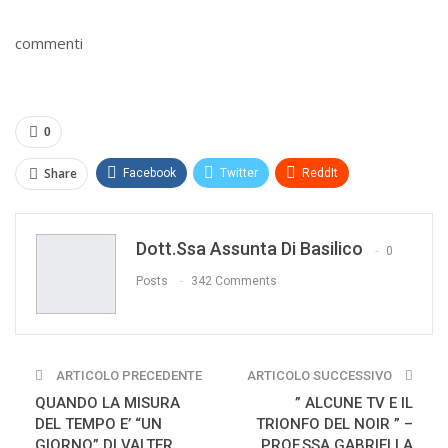
commenti
0
Share
Facebook
Twitter
ReddIt
WhatsApp
Pinterest
E-mail
Dott.ssa Assunta Di Basilico
Print
0
Posts
342 Comments
ARTICOLO PRECEDENTE
ARTICOLO SUCCESSIVO
QUANDO LA MISURA
” ALCUNE TV E IL
DEL TEMPO E’ “UN
TRIONFO DEL NOIR ” –
GIORNO” DI VALTER
PROF.SSA GABRIELLA