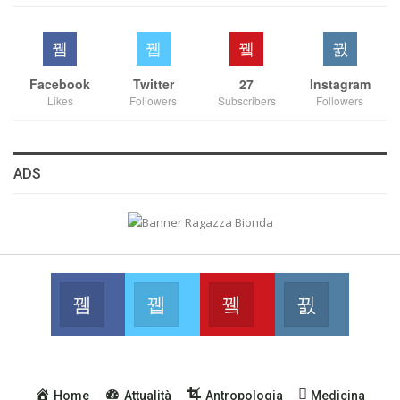
Facebook
Twitter
27
Instagram
Likes
Followers
Subscribers
Followers
ADS
Facebook
Twitter
Youtube
Instagram
Join us on Facebook
Join us on Twitter
Join us on Youtube
Join us on
Home
Attualità
Antropologia
Medicina