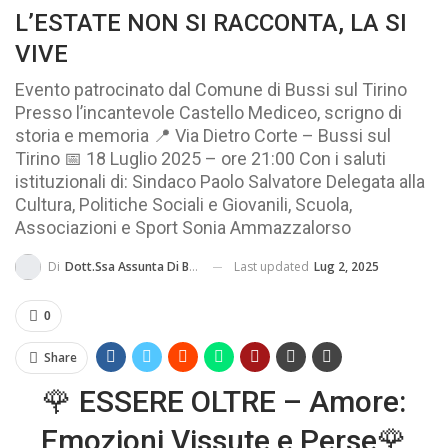
L’ESTATE NON SI RACCONTA, LA SI
MA...
CIVILE E SOCIALE
VIVE
Evento patrocinato dal Comune di Bussi sul Tirino
Presso l’incantevole Castello Mediceo, scrigno di
storia e memoria 📍 Via Dietro Corte – Bussi sul
Tirino 📅 18 Luglio 2025 – ore 21:00 Con i saluti
istituzionali di: Sindaco Paolo Salvatore Delegata alla
Cultura, Politiche Sociali e Giovanili, Scuola,
Associazioni e Sport Sonia Ammazzalorso
Last updated
Lug 2, 2025
Di
Dott.ssa Assunta Di Basilico
0
Share
🌹 ESSERE OLTRE – Amore:
Emozioni Vissute e Perse🌹