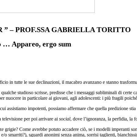
R ” – PROF.SSA GABRIELLA TORITTO
o … Appareo, ergo sum
tificio in tutte le sue declinazioni, il macabro avanzano e stanno trasfo
, qualche studioso scrisse, predisse che i messaggi subliminali di certe 
r nuocere in particolare ai giovani, agli adolescenti: i più fragili poiché
 cui assistiamo impotenti, possiamo affermare che quella predizione stia a
 televisione per poi arrivare ai
social
, dove l’ignoranza, la perfidia, la 
ze grigie? Come avrebbe potuto accadere ciò, se i modelli imperanti sono
/o smarriti?), sguardi anonimi senza anima, sorrisi taglienti, bianchis