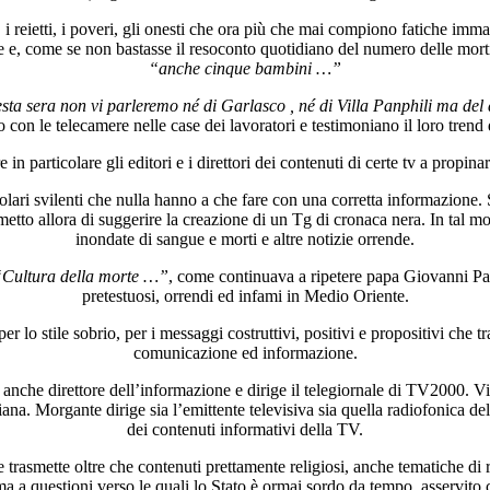
 i reietti, i poveri, gli onesti che ora più che mai compiono fatiche i
e, come se non bastasse il resoconto quotidiano del numero delle morti 
“anche cinque bambini …”
ta sera non vi parleremo né di Garlasco , né di Villa Panphili ma del 
con le telecamere nelle case dei lavoratori e testimoniano il loro trend
in particolare gli editori e i direttori dei contenuti di certe tv a propinar
olari svilenti che nulla hanno a che fare con una corretta informazione.
metto allora di suggerire la creazione di un Tg di cronaca nera. In tal mod
inondate di sangue e morti e altre notizie orrende.
Cultura della morte …”
, come continuava a ripetere papa Giovanni Pao
pretestuosi, orrendi ed infami in Medio Oriente.
r lo stile sobrio, per i messaggi costruttivi, positivi e propositivi che tra
comunicazione ed informazione.
 è anche direttore dell’informazione e dirige il telegiornale di TV2000.
iana. Morgante dirige sia l’emittente televisiva sia quella radiofonica d
dei contenuti informativi della TV.
e trasmette oltre che contenuti prettamente religiosi, anche tematiche di
ima a questioni verso le quali lo Stato è ormai sordo da tempo, asservito c