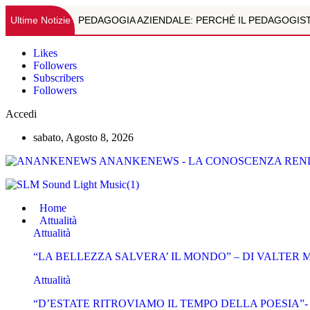
Ultime Notizie
PEDAGOGIA AZIENDALE: PERCHÉ IL PEDAGOGIST
"ECCE HOMO : IL VOLTO DI DIO" - DI VALTER M
Likes
Followers
Subscribers
SQUARCI DI VITA INTELLETTUALE ITALIANA A FI
Followers
OLTRE L'IMMAGINE: LA RISONANZA MAGNETICA M
Accedi
sabato, Agosto 8, 2026
TEMI VARI DI ASTROLOGIA-DOTT.RE MARCO CAL
ANANKENEWS - LA CONOSCENZA REND
PSICOPATOLOGIA DA WEB. IL RUOLO DELLA PREVE
"LA BELLEZZA SALVERA' IL MONDO" - DI VALTE
Home
Attualità
"D’ESTATE RITROVIAMO IL TEMPO DELLA POESIA
Attualità
“LA BELLEZZA SALVERA’ IL MONDO” – DI VALTER
SQUARCI DI VITA INTELLETTUALE ITALIANA A FI
Attualità
JOELE SEMPLICINO, LA VOCE GIOVANE DELL’IMP
“D’ESTATE RITROVIAMO IL TEMPO DELLA POESIA”-