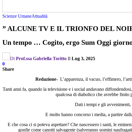
Scienze Umane
Attualità
” ALCUNE TV E IL TRIONFO DEL NOI
Un tempo … Cogito, ergo Sum Oggi giorn
Di
Prof.ssa Gabriella Toritto
Il
Lug 3, 2025
0
Share
Redazione-
L’apparenza, il vacuo, l’effimero, l’ar
Tanti anni fa, quando la televisione e i social andavano diffondendosi
qualcosa di diabolico che avrebbe finito pe
Dati i tempi e gli avvenimenti,
E molto hanno concorso i media, a partire dalla
E che cosa ci si poteva aspettare? Che nascessero i santi, le eminen
gonfie come canotti salvagente (salveranno uomini naufragati e