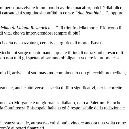
mmani per sopravvivere in un mondo avido e macabro, poiché diabolico,
causate dai sanguinosi conflitti in corso:
“due bambini …”,
oppure
delitto di Liliana Resinovich …”
. Il trionfo della morte. Riducono il
 di vita, che va impoverendosi sempre di più?
ci certa tv spazzatura, certa tv elargitrice di morte. Basta.
 Sicché mi sorge una domanda: qual è il fine di narrazioni e resoconti
o non tutti gli spettatori saranno obbligati a vedere le proprie case
lo II, arrivata al suo massimo compimento con gli eccidi premeditati,
smette, anche attraverso la scelta di film significativi, per le corrette
 Vincenzo Morgante è un giornalista italiano, nato a Palermo. È anche
ella Conferenza Episcopale Italiana ed è responsabile della redazione e
 rilevanza sociale, attraverso cui si può evincere ancora una volta come
om’è ai poteri finanziari.