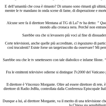
E dell’umanità che cosa è rimasto? Di umano sono rimasti gli ultimi,
mentre le tv mandano in onda scene di fame, di disperazione e morte 
Alcune sere fa il direttore Mentana al TG di La7 tv ha detto:
” Ques
mondo alla cronaca nera. Perché non entrano 
Sarebbe ora che si levassero più voci al fine di dissuadere 
Certe televisioni, anche quelle più accreditate, ci
ingozzano
di partic
così truculenti? Esiste forse un target/ascolto da osservare? Mi per
Sarebbe ora che le tv smettessero con tale diabolico e infame filone.
“
Fra le emittenti televisive odierne si distingue
Tv2000
del Vaticano pe
Il direttore è Vincenzo Morgante. Oltre ad essere direttore di rete,
direttore di Radio
InBlu
, controllata dalla Conferenza Episcopale Ital
Dunque a lui, al direttore Morgante, va il merito di una televisione ch
la Chiesa sia sensibiliss