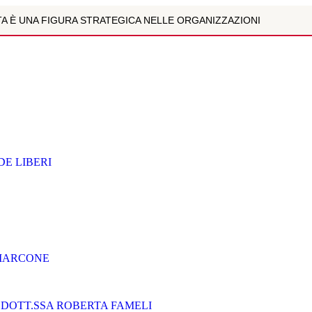
A È UNA FIGURA STRATEGICA NELLE ORGANIZZAZIONI
ARCONE
NE XIX SECOLO CON I ”CLERICI VAGANTES PER UN SELVATICO MA..
ULTIPARAMETRICA È LA NUOVA FRONTIERA DELLA DIAGNOSTICA D
ZOLI
E LIBERI
NZIONE DIGITALE NEI BAMBINI E NEGLI ADOLESCENTI. INTE...
R MARCONE
"- DOTT.SSA ROBERTA FAMELI
 MARCONE
NE XIX SECOLO CON I ”CLERICI VAGANTES PER UN SELVATICO MA..
EGNO CIVILE E SOCIALE
 DOTT.SSA ROBERTA FAMELI