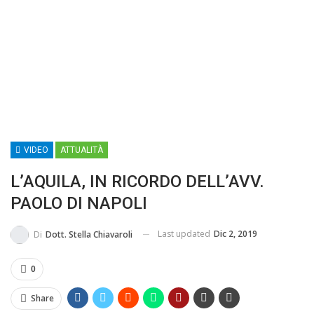
MA...
CIVILE E SOCIALE
VIDEO
ATTUALITÀ
L’AQUILA, IN RICORDO DELL’AVV.
PAOLO DI NAPOLI
Last updated
Dic 2, 2019
Di
Dott. Stella Chiavaroli
0
Share