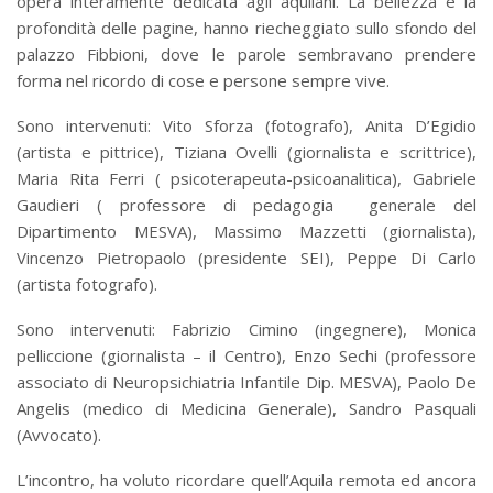
opera interamente dedicata agli aquilani. La bellezza e la
profondità delle pagine, hanno riecheggiato sullo sfondo del
palazzo Fibbioni, dove le parole sembravano prendere
forma nel ricordo di cose e persone sempre vive.
Sono intervenuti: Vito Sforza (fotografo), Anita D’Egidio
(artista e pittrice), Tiziana Ovelli (giornalista e scrittrice),
Maria Rita Ferri ( psicoterapeuta-psicoanalitica), Gabriele
Gaudieri ( professore di pedagogia generale del
Dipartimento MESVA), Massimo Mazzetti (giornalista),
Vincenzo Pietropaolo (presidente SEI), Peppe Di Carlo
(artista fotografo).
Sono intervenuti: Fabrizio Cimino (ingegnere), Monica
pelliccione (giornalista – il Centro), Enzo Sechi (professore
associato di Neuropsichiatria Infantile Dip. MESVA), Paolo De
Angelis (medico di Medicina Generale), Sandro Pasquali
(Avvocato).
L’incontro, ha voluto ricordare quell’Aquila remota ed ancora