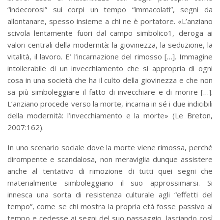
“indecorosi” sui corpi un tempo “immacolati”, segni da
allontanare, spesso insieme a chi ne è portatore. «L’anziano
scivola lentamente fuori dal campo simbolico1, deroga ai
valori centrali della modernità: la giovinezza, la seduzione, la
vitalità, il lavoro. E’ l’incarnazione del rimosso […]. Immagine
intollerabile di un invecchiamento che si appropria di ogni
cosa in una società che ha il culto della giovinezza e che non
sa più simboleggiare il fatto di invecchiare e di morire […].
L’anziano procede verso la morte, incarna in sé i due indicibili
della modernità: l’invecchiamento e la morte» (Le Breton,
2007:162).
In uno scenario sociale dove la morte viene rimossa, perché
dirompente e scandalosa, non meraviglia dunque assistere
anche al tentativo di rimozione di tutti quei segni che
materialmente simboleggiano il suo approssimarsi. Si
innesca una sorta di resistenza culturale agli “effetti del
tempo”, come se chi mostra la propria età fosse passivo al
tempo e cedesse ai segni del suo passaggio, lasciando così