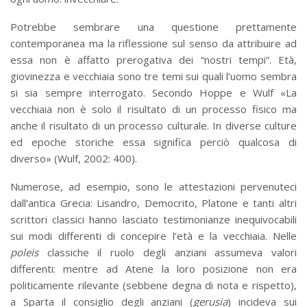
Potrebbe sembrare una questione prettamente
contemporanea ma la riflessione sul senso da attribuire ad
essa non è affatto prerogativa dei “nostri tempi”. Età,
giovinezza e vecchiaia sono tre temi sui quali l’uomo sembra
si sia sempre interrogato. Secondo Hoppe e Wulf «La
vecchiaia non è solo il risultato di un processo fisico ma
anche il risultato di un processo culturale. In diverse culture
ed epoche storiche essa significa perciò qualcosa di
diverso» (Wulf, 2002: 400).
Numerose, ad esempio, sono le attestazioni pervenuteci
dall’antica Grecia: Lisandro, Democrito, Platone e tanti altri
scrittori classici hanno lasciato testimonianze inequivocabili
sui modi differenti di concepire l’età e la vecchiaia. Nelle
poleis
classiche il ruolo degli anziani assumeva valori
differenti: mentre ad Atene la loro posizione non era
politicamente rilevante (sebbene degna di nota e rispetto),
a Sparta il consiglio degli anziani (
gerusia
) incideva sui