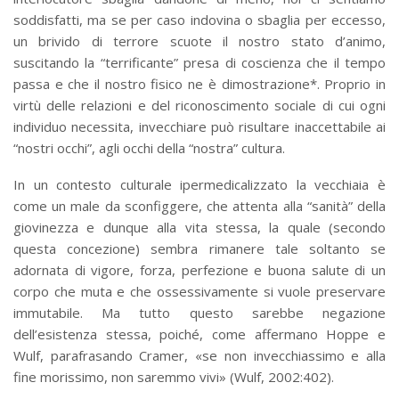
soddisfatti, ma se per caso indovina o sbaglia per eccesso,
un brivido di terrore scuote il nostro stato d’animo,
suscitando la “terrificante” presa di coscienza che il tempo
passa e che il nostro fisico ne è dimostrazione*. Proprio in
virtù delle relazioni e del riconoscimento sociale di cui ogni
individuo necessita, invecchiare può risultare inaccettabile ai
“nostri occhi”, agli occhi della “nostra” cultura.
In un contesto culturale ipermedicalizzato la vecchiaia è
come un male da sconfiggere, che attenta alla “sanità” della
giovinezza e dunque alla vita stessa, la quale (secondo
questa concezione) sembra rimanere tale soltanto se
adornata di vigore, forza, perfezione e buona salute di un
corpo che muta e che ossessivamente si vuole preservare
immutabile. Ma tutto questo sarebbe negazione
dell’esistenza stessa, poiché, come affermano Hoppe e
Wulf, parafrasando Cramer, «se non invecchiassimo e alla
fine morissimo, non saremmo vivi» (Wulf, 2002:402).