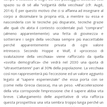
spazio su di sé alla “volgarità della vecchiaia” (cfr. Augé,
2014). È per questo motivo che ci si affanna ad insegnare al
corpo a dissimulare la propria età, a mentire su essa e
nasconderla con le tecniche più disparate, tecniche grazie
alle quali chi abita il contesto occidentale può “comprare”
(almeno apparentemente) una fetta di giovinezza e
sotterrare i segni della vecchiaia sempre più inaccettabile
perché apparentemente privata di ogni valore
intrinseco. Secondo Hoppe e Wulf, il «processo di
svalutazione della vecchiaia» viene rafforzato da quella
«svolta demografica» che vedrà nel 2030 una quota di
“ultrasettantenni” pari al 30% della popolazione. La vecchiaia
così non rappresenterà più l’eccezione ed un valore aggiunto
legato al “sapere esperienziale” che essa porta con se
(come nella Grecia classica), ma un peso. «All’accelerazione
della vita corrisponde l’impressione che il sapere abbia vita
breve. L’allungamento delle aspettative di vita rafforza
questa prospettiva: una vita sembra troppo lunga perché un