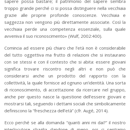
sapere possa bastare; il patrimonio del sapere sembra
troppo grande perché ci si possa distinguere nella vecchiaia
grazie alle proprie profonde conoscenze. Vecchiaia e
saggezza non vengono più direttamente associate. Così la
vecchiaia perde una competenza essenziale, sulla quale
avveniva il suo riconoscimento» (Wulf, 2002:400).
Comincia ad essere più chiaro che l’età non è considerabile
del tutto oggettiva ma frutto di relazioni che si instaurano
con se stessi e con il contesto che si abita: essere giovani
significa trovare riscontro negli altri e non può che
considerarsi anche un prodotto del rapporto con la
collettività, la quale fornisce ad ognuno un’identità. Una sorta
di riconoscimento, di accettazione da ricercare nel gruppo,
anche per questo nasce la questione dell’essere giovani e
mostrarsi tali, seguendo i dettami sociali che simbolicamente
definiscono la “freschezza dell’età” (cfr. Augé, 2014).
Ecco perché se alla domanda “quanti anni mi dai?” il nostro
interlocutore sbaglia dandone di meno, noi ci sentiamo