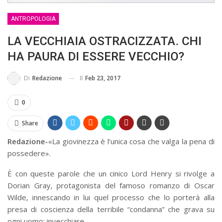
MA...
CIVILE E SOCIALE
ANTROPOLOGIA
LA VECCHIAIA OSTRACIZZATA. CHI
HA PAURA DI ESSERE VECCHIO?
Il
Feb 23, 2017
Di
Redazione
0
Share
Redazione-
«La giovinezza è l’unica cosa che valga la pena di
possedere».
È con queste parole che un cinico Lord Henry si rivolge a
Dorian Gray, protagonista del famoso romanzo di Oscar
Wilde, innescando in lui quel processo che lo porterà alla
presa di coscienza della terribile “condanna” che grava su
ogni uomo: invecchiare.