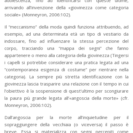
adolescenza, fino ad identificarsi con queste ultime,
arrivando all’invenzione della «giovinezza come categoria
sociale» (Monneyron, 2006:102).
Il “meccanismo” della moda quindi funziona attribuendo, ad
esempio, ad una determinata età un tipo di vestiario da
indossare, fino ad influenzare la stessa percezione del
corpo, tracciando una “mappa dei segni” che fanno
appartenere o meno alla categoria della giovinezza (Tingersi
i capelli si potrebbe considerare una pratica legata ad una
“contemporanea esigenza di costume” per rientrare nella
categoria). La sempre più stretta identificazione con la
giovinezza lascia trasparire una relazione con il tempo in cui
l’obiettivo è la sospensione di quest’ultimo per scongiurare
la paura più grande legata all’«angoscia della morte» (cfr.
Monneyron, 2006:102).
Dall’angoscia per la morte all’inquietudine per il
sopraggiungere della vecchiaia (o viceversa) il passo è
breve. Essa si materializza con segni percepiti come