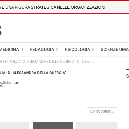
 È UNA FIGURA STRATEGICA NELLE ORGANIZZAZIONI
RCONE
 XIX SECOLO CON I ”CLERICI VAGANTES PER UN SELVATICO MA...
LTIPARAMETRICA È LA NUOVA FRONTIERA DELLA DIAGNOSTICA DI
MEDICINA
PEDAGOGIA
PSICOLOGIA
SCIENZE UM
OLI
NGE DI FOLLIA- DI ALESSANDRA DELLA QUERCIA
Schuman
ZIONE DIGITALE NEI BAMBINI E NEGLI ADOLESCENTI. INTE...
OLLIA- DI ALESSANDRA DELLA QUERCIA"
S
 MARCONE
- DOTT.SSA ROBERTA FAMELI
 XIX SECOLO CON I ”CLERICI VAGANTES PER UN SELVATICO MA...
IL PROSSIMO
GNO CIVILE E SOCIALE