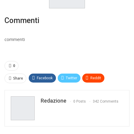
Commenti
commenti
0
Share
Facebook
Twitter
ReddIt
WhatsApp
Pinterest
E-mail
Redazione
Print
0 Posts
342 Comments