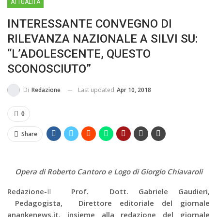
ATTUALITÀ
MA...
CIVILE E SOCIALE
INTERESSANTE CONVEGNO DI
RILEVANZA NAZIONALE A SILVI SU:
“L’ADOLESCENTE, QUESTO
SCONOSCIUTO”
Last updated
Apr 10, 2018
Di
Redazione
0
Share
Opera di Roberto Cantoro e Logo di Giorgio Chiavaroli
Redazione-
Il
Prof. Dott. Gabriele Gaudieri,
Pedagogista, Direttore editoriale del giornale
anankenews.it, insieme alla redazione del giornale