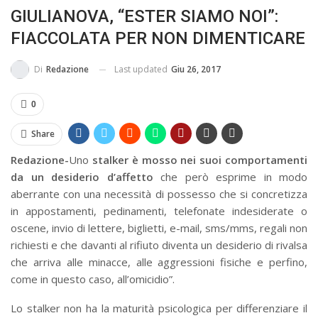
GIULIANOVA, “ESTER SIAMO NOI”:
IN...
FIACCOLATA PER NON DIMENTICARE
Last updated
Giu 26, 2017
Di
Redazione
0
Share
Redazione-
Uno
stalker è mosso nei suoi comportamenti
da un desiderio d’affetto
che però esprime in modo
aberrante con una necessità di possesso che si concretizza
in appostamenti, pedinamenti, telefonate indesiderate o
oscene, invio di lettere, biglietti, e-mail, sms/mms, regali non
richiesti e che davanti al rifiuto diventa un desiderio di rivalsa
che arriva alle minacce, alle aggressioni fisiche e perfino,
come in questo caso, all’omicidio”.
Lo stalker non ha la maturità psicologica per differenziare il