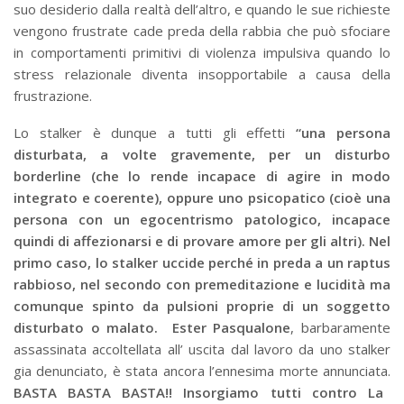
suo desiderio dalla realtà dell’altro, e quando le sue richieste
vengono frustrate cade preda della rabbia che può sfociare
in comportamenti primitivi di violenza impulsiva quando lo
stress relazionale diventa insopportabile a causa della
frustrazione.
Lo stalker è dunque a tutti gli effetti
“una persona
disturbata, a volte gravemente, per un disturbo
borderline (che lo rende incapace di agire in modo
integrato e coerente), oppure uno psicopatico (cioè una
persona con un egocentrismo patologico, incapace
quindi di affezionarsi e di provare amore per gli altri). Nel
primo caso, lo stalker uccide perché in preda a un raptus
rabbioso, nel secondo con premeditazione e lucidità ma
comunque spinto da pulsioni proprie di un soggetto
disturbato o malato.
Ester Pasqualone
, barbaramente
assassinata accoltellata all’ uscita dal lavoro da uno stalker
gia denunciato, è stata ancora l’ennesima morte annunciata.
BASTA BASTA BASTA!! Insorgiamo tutti contro La