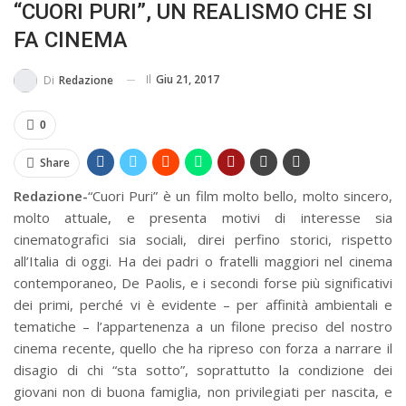
“CUORI PURI”, UN REALISMO CHE SI
MA...
CIVILE E SOCIALE
FA CINEMA
Il
Giu 21, 2017
Di
Redazione
0
Share
Redazione-
“Cuori Puri” è un film molto bello, molto sincero,
molto attuale, e presenta motivi di interesse sia
cinematografici sia sociali, direi perfino storici, rispetto
all’Italia di oggi. Ha dei padri o fratelli maggiori nel cinema
contemporaneo, De Paolis, e i secondi forse più significativi
dei primi, perché vi è evidente – per affinità ambientali e
tematiche – l’appartenenza a un filone preciso del nostro
cinema recente, quello che ha ripreso con forza a narrare il
disagio di chi “sta sotto”, soprattutto la condizione dei
giovani non di buona famiglia, non privilegiati per nascita, e