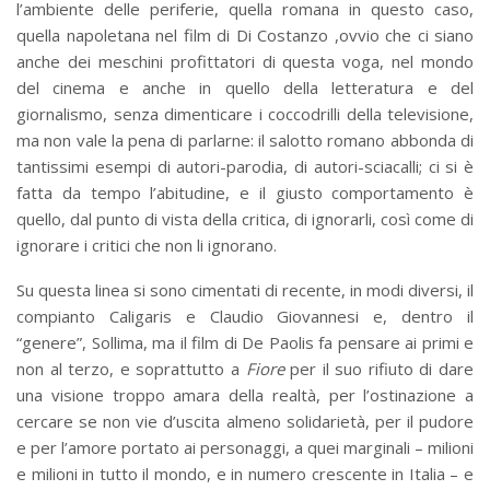
l’ambiente delle periferie, quella romana in questo caso,
quella napoletana nel film di Di Costanzo ,ovvio che ci siano
anche dei meschini profittatori di questa voga, nel mondo
del cinema e anche in quello della letteratura e del
giornalismo, senza dimenticare i coccodrilli della televisione,
ma non vale la pena di parlarne: il salotto romano abbonda di
tantissimi esempi di autori-parodia, di autori-sciacalli; ci si è
fatta da tempo l’abitudine, e il giusto comportamento è
quello, dal punto di vista della critica, di ignorarli, così come di
ignorare i critici che non li ignorano.
Su questa linea si sono cimentati di recente, in modi diversi, il
compianto Caligaris e Claudio Giovannesi e, dentro il
“genere”, Sollima, ma il film di De Paolis fa pensare ai primi e
non al terzo, e soprattutto a
Fiore
per il suo rifiuto di dare
una visione troppo amara della realtà, per l’ostinazione a
cercare se non vie d’uscita almeno solidarietà, per il pudore
e per l’amore portato ai personaggi, a quei marginali – milioni
e milioni in tutto il mondo, e in numero crescente in Italia – e