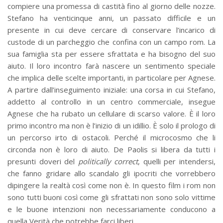
compiere una promessa di castità fino al giorno delle nozze.
Stefano ha venticinque anni, un passato difficile e un
presente in cui deve cercare di conservare l’incarico di
custode di un parcheggio che confina con un campo rom. La
sua famiglia sta per essere sfrattata e ha bisogno del suo
aiuto. Il loro incontro farà nascere un sentimento speciale
che implica delle scelte importanti, in particolare per Agnese.
A partire dall’inseguimento iniziale: una corsa in cui Stefano,
addetto al controllo in un centro commerciale, insegue
Agnese che ha rubato un cellulare di scarso valore. È il loro
primo incontro ma non è l’inizio di un idillio. È solo il prologo di
un percorso irto di ostacoli. Perché il microcosmo che li
circonda non è loro di aiuto. De Paolis si libera da tutti i
presunti doveri del
politically correct
, quelli per intendersi,
che fanno gridare allo scandalo gli ipocriti che vorrebbero
dipingere la realtà così come non è. In questo film i rom non
sono tutti buoni così come gli sfrattati non sono solo vittime
e le buone intenzioni non necessariamente conducono a
quella Verità che potrebbe farci liberi.