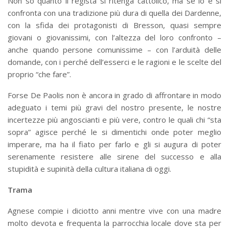
Non so quanto il regista si ritenga cattolico, ma se lo è si
confronta con una tradizione più dura di quella dei Dardenne,
con la sfida dei protagonisti di Bresson, quasi sempre
giovani o giovanissimi, con l’altezza del loro confronto –
anche quando persone comunissime – con l’arduità delle
domande, con i perché dell’esserci e le ragioni e le scelte del
proprio “che fare”.
Forse De Paolis non è ancora in grado di affrontare in modo
adeguato i temi più gravi del nostro presente, le nostre
incertezze più angoscianti e più vere, contro le quali chi “sta
sopra” agisce perché le si dimentichi onde poter meglio
imperare, ma ha il fiato per farlo e gli si augura di poter
serenamente resistere alle sirene del successo e alla
stupidità e supinità della cultura italiana di oggi.
Trama
Agnese compie i diciotto anni mentre vive con una madre
molto devota e frequenta la parrocchia locale dove sta per