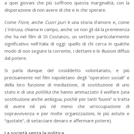
a quei giovani che più soffrono questa marginalità, con la
disperazione di non avere di che e in che sperare.
Come
Fiore
, anche
Cuori puri
è una storia d’amore e, come
L’intrusa
, chiama in campo, anche se non gli dà la preminenza
che ha nel film di Di Costanzo, un settore particolarmente
significativo nell’Italia di oggi: quello di chi cerca in qualche
modo di non seguire la corrente, i dettami e le illusioni diffusi
dal potere.
Si parla dunque del cosiddetto volontariato, e più
precisamente nel film napoletano degli “operatori sociali” e
della loro funzione di mediazione, di sostituzione di uno
stato e di una
politika
che hanno ammazzato il welfare (una
sostituzione anche ambigua, poiché per tanti “buoni” si tratta
di avere né più né meno che un’occupazione di
sopravvivenza e per molte organizzazioni, le più astute e
“quotate”, di setacciare denaro e affermare potere).
La società senza la politica