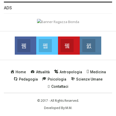
ADS
Facebook
Twitter
Youtube
Instagram
Join us on Facebook
Join us on Twitter
Join us on Youtube
Join us on
Home
Attualità
Antropologia
Medicina
Pedagogia
Psicologia
Scienze Umane
Contattaci
© 2017 - All Rights Reserved.
Developed By:
M.M.