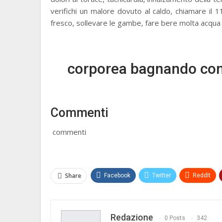
verifichi un malore dovuto al caldo, chiamare il 
fresco, sollevare le gambe, fare bere molta acqu
corporea bagnando con a
Commenti
commenti
Share
Facebook
Twitter
ReddIt
Redazione
0 Posts
342