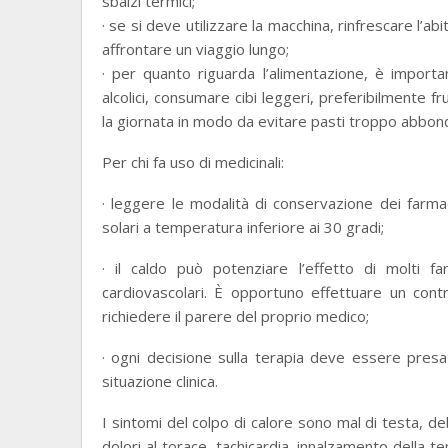
sbalzi termici;
· se si deve utilizzare la macchina, rinfrescare l’
affrontare un viaggio lungo;
· per quanto riguarda l’alimentazione, è impo
alcolici, consumare cibi leggeri, preferibilmente f
la giornata in modo da evitare pasti troppo abbond
Per chi fa uso di medicinali:
· leggere le modalità di conservazione dei farmac
solari a temperatura inferiore ai 30 gradi;
· il caldo può potenziare l’effetto di molti f
cardiovascolari. È opportuno effettuare un contr
richiedere il parere del proprio medico;
· ogni decisione sulla terapia deve essere presa
situazione clinica.
I sintomi del colpo di calore sono mal di testa, d
dolori al torace, tachicardia, innalzamento della t