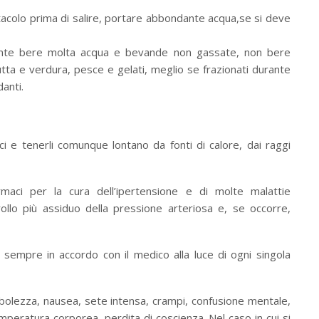
abitacolo prima di salire, portare abbondante acqua,se si deve
rtante bere molta acqua e bevande non gassate, non bere
rutta e verdura, pesce e gelati, meglio se frazionati durante
anti.
i e tenerli comunque lontano da fonti di calore, dai raggi
armaci per la cura dell’ipertensione e di molte malattie
ollo più assiduo della pressione arteriosa e, se occorre,
 sempre in accordo con il medico alla luce di ogni singola
ebolezza, nausea, sete intensa, crampi, confusione mentale,
emperatura corporea, perdita di coscienza. Nel caso in cui si