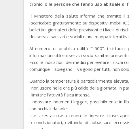
cronici o le persone che fanno uso abituale di f
Il Ministero della salute informa che tramite i
(scaricabile gratuitamente su dispositivi mobili iO
bollettini giornalieri delle previsioni e i livelli di 
dei servizi sanitari e sociali e una mappa interattiva 
Al numero di pubblica utilità “1500”, i cittadin
informazioni utili sui servizi socio-sanitari presenti 
Ecco le indicazioni dei medici per evitare i rischi 
comunque – spiegano – valgono per tutti, non solo 
Quando la temperatura è particolarmente elevata, è
· non uscire nelle ore più calde della giornata, in par
· limitare l’attività fisica intensa;
· indossare indumenti leggeri, possibilmente in fi
con occhiali da sole;
· se si resta in casa, tenere le finestre chiuse, apri
o condizionatori, evitando di abbassare eccessi