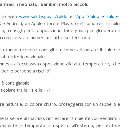
armaci, i neonati, i bambini molto piccoli.
l sito web
www.salute.gov.it/caldo
e l’
App “Caldo e salute”
S e Android, da Apple store e Play store) sono resi fruibili i
rischio, consigli per la popolazione, linee guida per gli operatori
con i servizi e numeri utili attivi sul territorio.
i potranno ricevere consigli su come affrontare il caldo e
sul territorio nazionale.
connessi all’eccessiva esposizione alle alte temperature, “che
per le persone a rischio”.
 consigliabile:
ticolare tra le 11 e le 17;
bra naturale, di colore chiaro, proteggersi con un cappello e
rle la sera e al mattino, rinfrescare l’ambiente con ventilatori
vamente la temperatura rispetto all’esterno, per evitare