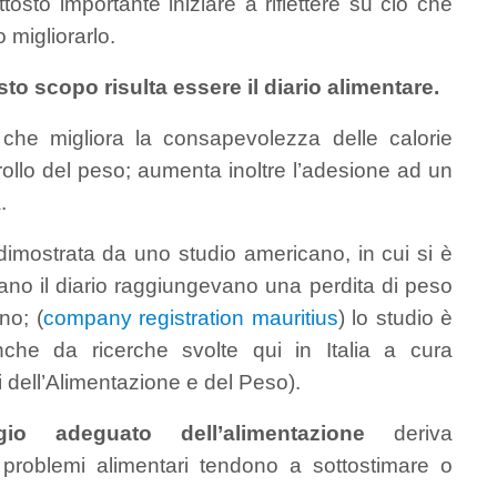
ttosto importante iniziare a riflettere su ciò che
migliorarlo.
 scopo risulta essere il diario alimentare.
he migliora la consapevolezza delle calorie
ollo del peso; aumenta inoltre l’adesione ad un
.
a dimostrata da uno studio americano, in cui si è
no il diario raggiungevano una perdita di peso
no; (
company registration mauritius
) lo studio è
che da ricerche svolte qui in Italia a cura
i dell’Alimentazione e del Peso).
gio adeguato dell’alimentazione
deriva
problemi alimentari tendono a sottostimare o