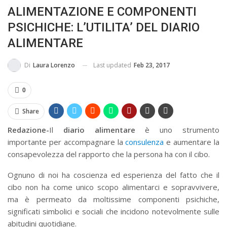
ALIMENTAZIONE E COMPONENTI
BUSSOLA PSICOLOGICA TRA PROTEZIONE E BUON SENSO
PSICHICHE: L’UTILITA’ DEL DIARIO
IN...
ALIMENTARE
Last updated
Feb 23, 2017
Di
Laura Lorenzo
0
Share
Redazione-
Il
diario alimentare
è uno strumento
importante per accompagnare la
consulenza
e aumentare la
consapevolezza del rapporto che la persona ha con il cibo.
Ognuno di noi ha coscienza ed esperienza del fatto che il
cibo non ha come unico scopo alimentarci e sopravvivere,
ma è permeato da moltissime componenti psichiche,
significati simbolici e sociali che incidono notevolmente sulle
abitudini quotidiane.