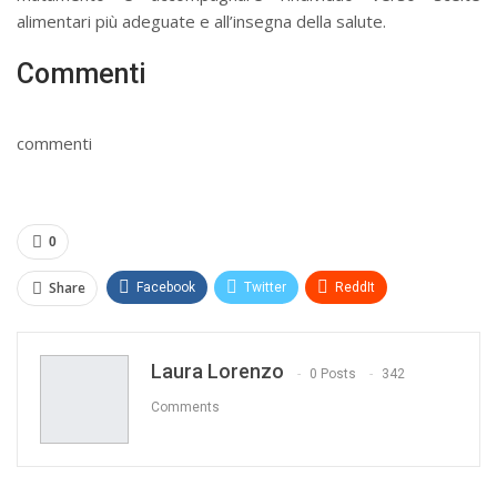
alimentari più adeguate e all’insegna della salute.
Commenti
commenti
0
Share
Facebook
Twitter
ReddIt
WhatsApp
Pinterest
E-mail
Laura Lorenzo
Print
0 Posts
342
Comments