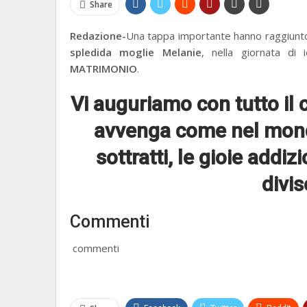
Share
Redazione-
Una tappa importante hanno raggiunto, 
spledida moglie Melanie
, nella giornata di 
MATRIMONIO
.
Vi auguriamo con tutto il c
avvenga come nel mondo
sottratti, le gioie addi
divis
Commenti
commenti